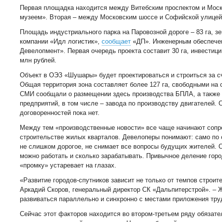
Первая площадка находится между Витебским проспектом и Моск
музеем». Вторая – между Московским шоссе и Софийской улицей,
Площадь индустриального парка на Паровозной дороге – 83 га, з
компании «Идл логистик»,
сообщает
«ДП». Инженерным обеспече
Девелопмент». Первая очередь проекта составит 30 га, инвестици
млн рублей.
Объект в ОЭЗ «Шушары» будет проектироваться и строиться за с
Общая территория зона составляет более 127 га, свободными на с
СМИ сообщали о размещении здесь производства БПЛА, а также о
предприятий, в том числе – завода по производству двигателей.
договоренностей пока нет.
Между тем «производственные новости» все чаще начинают соп
строительстве жилых кварталов. Девелоперы понимают: само по 
не слишком дорогое, не снимает все вопросы будущих жителей. Од
можно работать и сколько зарабатывать. Привычное деление гор
«промку» устаревает на глазах.
«Развитие городов-спутников зависит не только от темпов строит
Аркадий Скоров, генеральный директор СК «Дальпитерстрой». – 
развиваться параллельно и синхронно с местами приложения тру
Сейчас этот факторов находится во втором-третьем ряду обязате