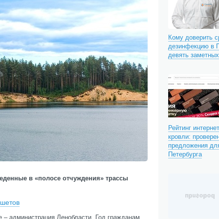
Кому доверить 
дезинфекцию в П
девять заметны
Рейтинг интерне
кровли: провере
предложения для
Петербурга
веденные в «полосе отчуждения» трассы
ншетов
е – администрация Ленобласти. Год гражданам