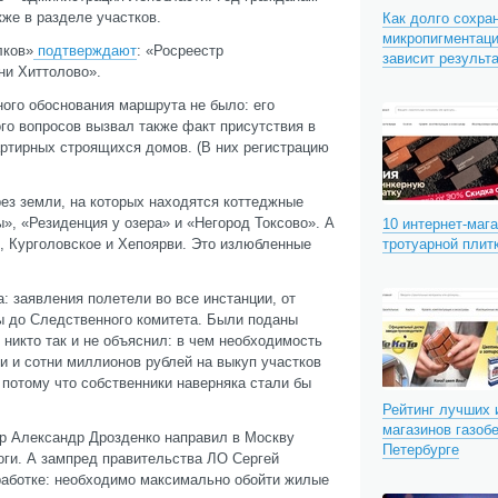
кже в разделе участков.
Как долго сохра
микропигментаци
лков»
подтверждают
: «Росреестр
зависит результ
ни Хиттолово».
ного обоснования маршрута не было: его
го вопросов вызвал также факт присутствия в
артирных строящихся домов. (В них регистрацию
рез земли, на которых находятся коттеджные
», «Резиденция у озера» и «Негород Токсово». А
10 интернет-маг
е, Курголовское и Хепоярви. Это излюбленные
тротуарной плит
 заявления полетели во все инстанции, от
ры до Следственного комитета. Были поданы
 никто так и не объяснил: в чем необходимость
ки и сотни миллионов рублей на выкуп участков
 потому что собственники наверняка стали бы
Рейтинг лучших 
магазинов газобе
ор Александр Дрозденко направил в Москву
Петербурге
оги. А зампред правительства ЛО Сергей
работке: необходимо максимально обойти жилые