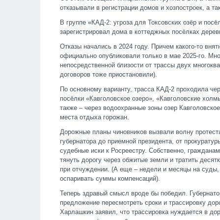
отказывали в регистрации домов и хозпостроек, а та
В группе «КАД-2: угроза для Токсовских озёр и посё
зарегистрировал дома в коттеджных посёлках дерев
Отказы начались в 2024 году. Причем какого-то внят
официально опубликовали только в мае 2025-го. Мно
непосредственной близости от трассы двух многокв
договоров тоже приостановили).
По основному варианту, трасса КАД-2 проходила че
посёлки «Кавголовское озеро», «Кавголовские холмы
также – через водоохранные зоны озер Кавголовско
места отдыха горожан.
Дорожные планы чиновников вызвали волну протеста:
губернатора до приемной президента, от прокурату
судебные иски к Росреестру. Собственно, гражданам
тянуть дорогу через обжитые земли и тратить десят
при отчуждении. (А еще – недели и месяцы на суды,
оспаривать суммы компенсаций).
Теперь здравый смысл вроде бы победил. Губернат
предложение пересмотреть сроки и трассировку дор
Харлашкин заявил, что трассировка нуждается в до