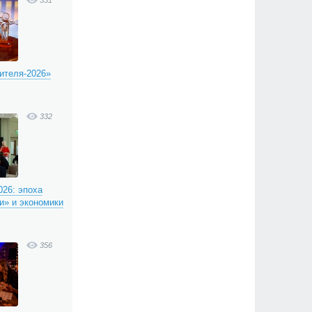
331
ителя-2026»
332
26: эпоха
и» и экономики
356