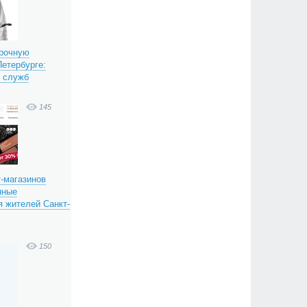
срочную
етербурге:
х служб
145
т-магазинов
нные
 жителей Санкт-
150