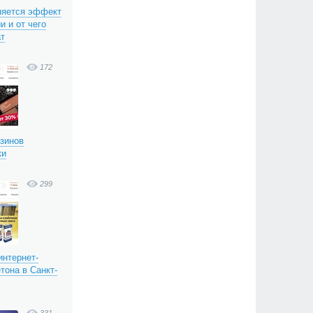
няется эффект
и и от чего
ат
172
азинов
ки
299
интернет-
тона в Санкт-