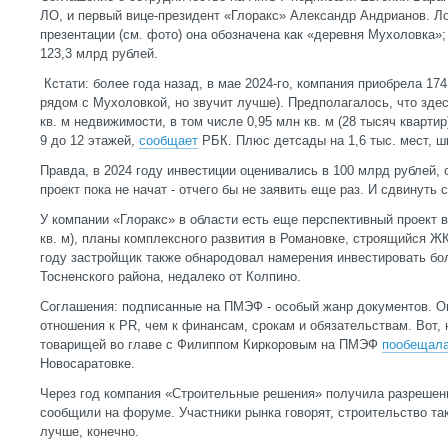
ЛО, и первый вице-президент «Глоракс» Александр Андрианов. Ло
презентации (см. фото) она обозначена как «деревня Мухоловка»
123,3 млрд рублей.
Кстати: более года назад, в мае 2024-го, компания приобрела 174
рядом с Мухоловкой, но звучит лучше). Предполагалось, что здес
кв. м недвижимости, в том числе 0,95 млн кв. м (28 тысяч кварти
9 до 12 этажей,
сообщает
РБК. Плюс детсады на 1,6 тыс. мест, ш
Правда, в 2024 году инвестиции оценивались в 100 млрд рублей, с
проект пока не начат - отчего бы не заявить еще раз. И сдвинуть с
У компании «Глоракс» в области есть еще перспективный проект в 
кв. м), планы комплексного развития в Романовке, строящийся Ж
году застройщик также обнародовал намерения инвестировать бо
Тосненского района, недалеко от Колпино.
Соглашения: подписанные на ПМЭФ - особый жанр документов. Он
отношения к PR, чем к финансам, срокам и обязательствам. Вот, 
товарищей во главе с Филиппом Киркоровым на ПМЭФ
пообещал
Новосаратовке.
Через год компания «Строительные решения» получила разрешени
сообщили на форуме. Участники рынка говорят, строительство так
лучше, конечно.