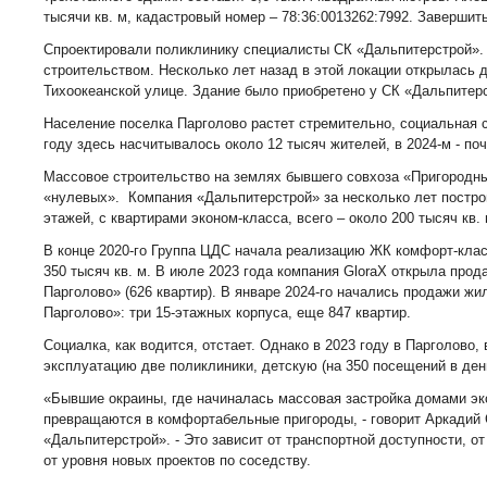
тысячи кв. м, кадастровый номер – 78:36:0013262:7992. Завершит
Спроектировали поликлинику специалисты СК «Дальпитерстрой». 
строительством. Несколько лет назад в этой локации открылась 
Тихоокеанской улице. Здание было приобретено у СК «Дальпитерс
Население поселка Парголово растет стремительно, социальная с
году здесь насчитывалось около 12 тысяч жителей, в 2024-м - поч
Массовое строительство на землях бывшего совхоза «Пригородн
«нулевых». Компания «Дальпитерстрой» за несколько лет построи
этажей, с квартирами эконом-класса, всего – около 200 тысяч кв. 
В конце 2020-го Группа ЦДС начала реализацию ЖК комфорт-класс
350 тысяч кв. м. В июле 2023 года компания GloraХ открыла прод
Парголово» (626 квартир). В январе 2024-го начались продажи жи
Парголово»: три 15-этажных корпуса, еще 847 квартир.
Социалка, как водится, отстает. Однако в 2023 году в Парголово,
эксплуатацию две поликлиники, детскую (на 350 посещений в день
«Бывшие окраины, где начиналась массовая застройка домами эк
превращаются в комфортабельные пригороды, - говорит Аркадий 
«Дальпитерстрой». - Это зависит от транспортной доступности, о
от уровня новых проектов по соседству.