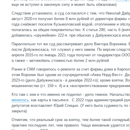
еще не вступил в законную силу и может быть обжалован).
Следствие установило, а суд согласился с тем, что Николай Даб
август 2020-го получил более 8 млн рублей от директора фирмы 
года снабжает поселок Кузьмоловский водой, отоплением и обслу
полагалась за общее покровительство. К статье 290, часть 6 (взя
добавилась «оружейная» 222-я: при обысках у Дабужинскаса изъя
Параллельно тот же суд рассматривает дело Виктора Воронина. 
после Добужинскаса, тот служил у него замом. По версии следст
апреля 2015-го по январь 2021 года получил от гендиректора ООО
а также – автомобиль стоимостью более 2 млн рублей.
Ранее в СМИ говорилось о ремонте за счет фирмы дома в Кирпол
этом Воронин был одним из соучредителей «Аква Норд-Вест». Де
2023-го (дело Дабужинскаса - в декабре 2022-го); кроме взятки, 
мошенничестве (ст. 159 ч. 4) и в «воспрепятствовании предприним
Кто там с кем и что именно не поделил - дело темное. Начальст
менялось
, как карты в пасьянсе. С 2022 года администрацией ру
депутатов возглавляет Юрий Спицын. (У него была судимость по «
закрыта).
Отметим, что реальный срок за взятку, тем более такой солидный
практике последних лет, чем правило. Чаще виновным удается о