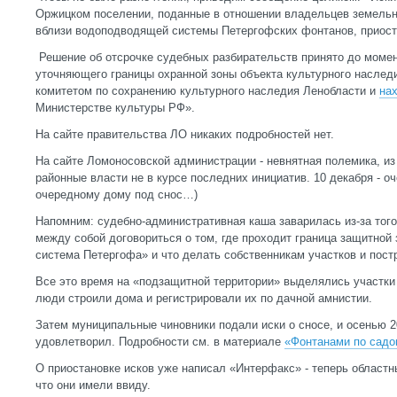
Оржицком поселении, поданные в отношении владельцев земельн
вблизи водоподводящей системы Петергофских фонтанов, приос
Решение об отсрочке судебных разбирательств принято до момен
уточняющего границы охранной зоны объекта культурного наследи
комитетом по сохранению культурного наследия Ленобласти и
на
Министерстве культуры РФ».
На сайте правительства ЛО никаких подробностей нет.
На сайте Ломоносовской администрации - невнятная полемика, из
районные власти не в курсе последних инициатив. 10 декабря - о
очередному дому под снос…)
Напомним: судебно-административная каша заварилась из-за того
между собой договориться о том, где проходит граница защитно
система Петергофа» и что делать собственникам участков и постр
Все это время на «подзащитной территории» выделялись участки 
люди строили дома и регистрировали их по дачной амнистии.
Затем муниципальные чиновники подали иски о сносе, и осенью 2
удовлетворил. Подробности см. в материале
«Фонтанами по сад
О приостановке исков уже написал «Интерфакс» - теперь областн
что они имели ввиду.