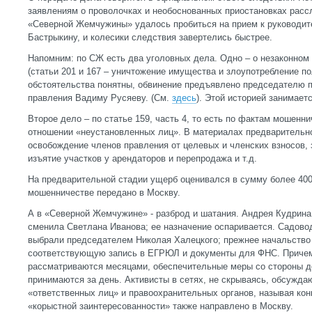
заявлениям о проволочках и необоснованных приостановках расс
«Северной Жемчужины» удалось пробиться на прием к руководи
Бастрыкину, и колесики следствия завертелись быстрее.
Напомним: по СЖ есть два уголовных дела. Одно – о незаконном
(статьи 201 и 167 – уничтожение имущества и злоупотребление п
обстоятельства понятны, обвинение предъявлено председателю 
правления Вадиму Русяеву. (См.
здесь
). Этой историей занимает
Второе дело – по статье 159, часть 4, то есть по фактам мошенни
отношении «неустановленных лиц». В материалах предварительно
освобождение членов правления от целевых и членских взносов, 
изъятие участков у арендаторов и перепродажа и т.д.
На предварительной стадии ущерб оценивался в сумму более 400
мошенничестве передано в Москву.
А в «Северной Жемчужине» - разброд и шатания. Андрея Кудрина 
сменила Светлана Иванова; ее назначение оспаривается. Садово
выбрали председателем Николая Халецкого; прежнее начальство 
соответствующую запись в ЕГРЮЛ и документы для ФНС. Причем
рассматриваются месяцами, обеспечительные меры со стороны 
принимаются за день. Активисты в сетях, не скрываясь, обсужда
«ответственных лиц» и правоохранительных органов, называя ко
«корыстной заинтересованности» также направлено в Москву.