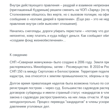
Внутри действующего правления – раздрай и взаимное непризна
(приглашенный Кудриным) решили сменить на ЧОП «Заряд» (по п
Столкновение обошлось без жертв, но с вызовом полиции, на оф
сообщение о «взломе дверей в правлении». (Еще раз – это не н
правление внутри себя выясняет отношения).
Начались снегопады, дороги убирать перестали – «потому что дол
непонятно, кому платить и куда пойдут деньги. Как сообщают о
«создаем фонд жизнеобеспечения»...
К сведению
СНП «Северная жемчужина» было создано в 2006 году. Земля пр
распоряжалось Минобороны, затем – Росимущество. В 2010-м Ро
СНП 150 га между Сертолово и Белоостровом. Территория поделе
кадастра, она относится к землям промышленности, обороны и пр
Долгое время приватизация наделов была возможна только по с
регистрация построек – через суд. Большинство садоводов расп
договоров субаренды и имели странный статус «кандидатов в чл
закона о садоводах распространялись на них лишь отчасти. И пр
неподконтрольно. Процесс перевода "кандидатов" в члены ускори
давлением уголовных дел.