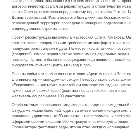
заинтересовалась компания ООО «Проммонолит-Инвест». Сторон
договор: инвестор брался за реконструкцию и строительство новы
за это Союз архитекторов передавал ему под застройку 9 га (из 1
Домом творчества). Фактически это был дикий лес без каких-либо
освобожденной территории проведена инженерная подготовка и на
индивидуальное строительство.
Проект реконструкции выполнила мастерская Олега Романова. Од
соответствии с современными требованиями комфорта: в частнос
предусмотрены санузел и душ. На месте «крольчатника» построил
(традиция!) номера первого этажа также имеют отдельные входы.
парковку. На месте бывшего овощехранилища появился новый кор
оборудовать фитнесс-центр, бильярд и проч.
Первым событием в обновленных стенах «Архитектора» в Зеленог
Его инициатор — молодежная секция Петербургского союза архит
«Рекреация» — как мечта о достойном комфортном отдыхе. «Арте
нужен приток свежей крови (родственное английское прочтение —
Фестиваль собрал более 100 участников.
Особо смелым понравилось медитировать, сидя на самодельной к
Оттуда же можно было наблюдать за ежевечерними концертами. 
появились удивительные 3D-объeкты —трансформеры и свето-му
оформили своими виршами 300-метровую «поэтическую аллею» —
Организаторы фестиваля рады, что он стал междисциплинарным,