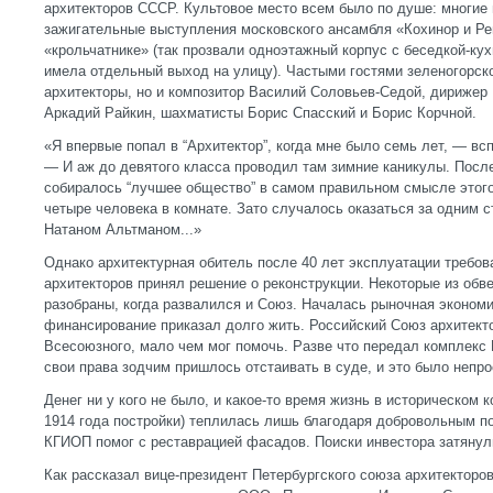
архитекторов СССР. Культовое место всем было по душе: многие
зажигательные выступления московского ансамбля «Кохинор и Р
«крольчатнике» (так прозвали одноэтажный корпус с беседкой-кух
имела отдельный выход на улицу). Частыми гостями зеленогорск
архитекторы, но и композитор Василий Соловьев-Седой, дирижер
Аркадий Райкин, шахматисты Борис Спасский и Борис Корчной.
«Я впервые попал в “Архитектор”, когда мне было семь лет, — вс
— И аж до девятого класса проводил там зимние каникулы. Посл
собиралось “лучшее общество” в самом правильном смысле этог
четыре человека в комнате. Зато случалось оказаться за одним с
Натаном Альтманом...»
Однако архитектурная обитель после 40 лет эксплуатации требов
архитекторов принял решение о реконструкции. Некоторые из об
разобраны, когда развалился и Союз. Началась рыночная экономи
финансирование приказал долго жить. Российский Союз архитект
Всесоюзного, мало чем мог помочь. Разве что передал комплекс 
свои права зодчим пришлось отстаивать в суде, и это было непро
Денег ни у кого не было, и какое-то время жизнь в историческом 
1914 года постройки) теплилась лишь благодаря добровольным п
КГИОП помог с реставрацией фасадов. Поиски инвестора затянул
Как рассказал вице-президент Петербургского союза архитекторо