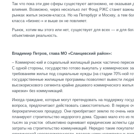
Так что пока эти две сферы существуют автономно, не оказывая 
влияния. Возможно, через несколько лет Фонд РЖС станет важн
рынках жилья эконом-класса. Но на Петербург и Москву, а тем б
класса «бизнес-» и выше он не повлияет.
Рынок, хотим мы этого или нет, существует для всех — и для бог
объективная реальность.
Владимир Петров, глава МО «Сланцевский район»:
– Коммерчес-кий и социальный жилищный рынок частично пересек
С одной стороны, государство готово выкупать у коммерческих 
требованиям жилье под социальные нужды (на стадии 70%-ной го
государственные жилищные программы позволяют вывести людей
высокорискового сегмента крайне дешевого коммерческого жилья
нарезки» без коммуникаций.
Иногда граждане, которые могут претендовать на поддержку гос
вопроса, предпочитают действовать самостоятельно. В первую о
бюрократических процедур. Они приобретают землю по очень низ
планируют строительство недорогого дома. Однако мало кто из п
тысяч за участок объективно оценивает юридические аспекты с
затраты на строительство коммуникаций. Нередко такие покупате
юридической неосведомленности, владельцами неликвидных паев