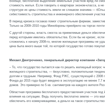
Вообще, бесплатное выделение земельных участков вряд ли смож
стоимость жилья. Если говорить о квартирах эконом-класса, а не
структуре их цены стоимость земли не слишком значима — бОль
себестоимость строительства и инженерного обеспечения участка
В период кризиса госзаказ помог строительным фирмам, замести
Только за 2009–2010 годы Минобороны приобрело на торгах почти 
С другой стороны, власть смогла за приемлемые деньги обеспечи
перед которыми имелись обязательства. Если бы не кризис, если
сложились к началу 2008-го, многие жилищные программы не уда
цена была много выше той, по которой государство готово покупа
Михаил Дмитроченко, генеральный директор компании «Заго
– То, что государство пытается как-то решить жилищный вопрос 
жилищного строительства, — безусловно, положительная тенденц
долгим и трудным. Например, Фонд РЖС, существующий с 2008 го
Фонда до 2015 года будет введено в эксплуатацию не менее 7,7
домов. Это примерно по 5 кв. сантиметров на каждого жителя Рос
Областная программа бесплатного предоставления участков под 
влияния на ситуацию. Ведь получить бесплатно землю — это мал
обеспечить его коммуникациями, а деньги на такое строительство 