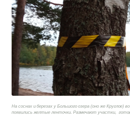
На соснах и березах у Большого озера (оно же Круглое) в
появились желтые ленточки. Размечают участки, готовя