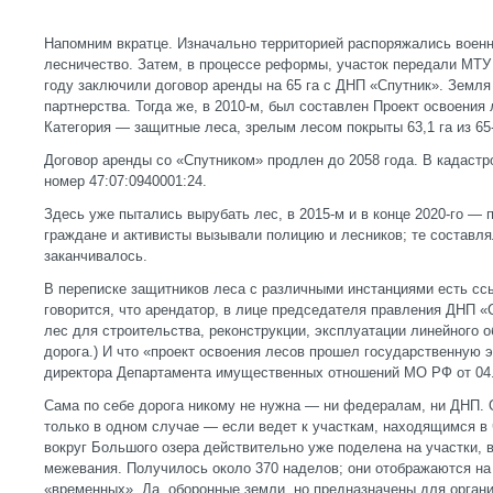
Напомним вкратце. Изначально территорией распоряжались воен
лесничество. Затем, в процессе реформы, участок передали МТУ
году заключили договор аренды на 65 га с ДНП «Спутник». Земля
партнерства. Тогда же, в 2010-м, был составлен Проект освоения
Категория — защитные леса, зрелым лесом покрыты 63,1 га из 65-
Договор аренды со «Спутником» продлен до 2058 года. В кадастро
номер 47:07:0940001:24.
Здесь уже пытались вырубать лес, в 2015-м и в конце 2020-го —
граждане и активисты вызывали полицию и лесников; те составля
заканчивалось.
В переписке защитников леса с различными инстанциями есть сс
говорится, что арендатор, в лице председателя правления ДНП «
лес для строительства, реконструкции, эксплуатации линейного о
дорога.) И что «проект освоения лесов прошел государственную 
директора Департамента имущественных отношений МО РФ от 04.
Сама по себе дорога никому не нужна — ни федералам, ни ДНП. 
только в одном случае — если ведет к участкам, находящимся в 
вокруг Большого озера действительно уже поделена на участки, 
межевания. Получилось около 370 наделов; они отображаются на 
«временных». Да, оборонные земли, но предназначены для органи