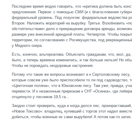
Последнее время модно говорить, что «критика должна быть конс
предложения. Первое: с помощью СМИ (и с благословения губерна
федеральный уровень. Под лозунгом: федеральные ведомства раз
Второе. Наложить мораторий на вырубку. Третье. Возобновить «п
обстоятельствам» дело о прекращении договора аренды, возмо
размере уже внесенной арендной платы. Четвертое. Чтобы покры
территории, по согласованию с Росимущества, под рекреационный 
у Медного озера.
Есть, конечно, альтернатива. Объяснить гражданам, что, мол, да,
было, а теперь времена изменились, и так больше нельзя! Но объ
Чтобы не порождать нездоровые настроения.
Потому что такие же вопросы возникают и к Сертоловскому лесу, ч
которые совсем уже было приспособили то ли под садоводство, т
«Цветочная поляна», что в Юкковском лесу. Там уже, правда, уча
перевести. И к незаконным прирезкам к СНТ «Осинка», где либер
отщипнуло у лесников 19,5 га...
Заодно стоит проверить, куда и когда делся лес, произраставший
«Новое Токсово»: владелец, купивший с торгов этот надел вместе
добиться, чтобы военные их сами вырубили! А потом как-то затих.