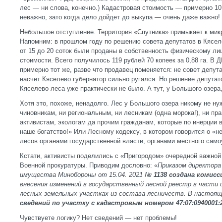
лес — ни слова, конечно.) Кадастровая стоимость — примерно 10 
неважно, зато когда дело дойдет до выкупа — очень даже важно!
Небольшое отступление. Территория «Спутника» примыкает к мик
Напомним: в прошлом году по решению совета депутатов в Кясе
от 15 до 20 соток были проданы в собственность физическому лиц
стоимости. Всего получилось 119 рублей 70 копеек за 0,88 га. В
примерно тот же, разве что продавец поменяется: не совет депут
насчет Кяселево губернатор сильно ругался. Но решение депутато
Кяселево леса уже практически не было. А тут, у Большого озера,
Хотя это, похоже, ненадолго. Лес у Большого озера никому не 
чиновникам, ни региональным, ни лесникам (одна морока!), ни пр
активистам, экологам да прочим гражданам, которые по инерции 
наше богатство!» Или Лесному кодексу, в котором говорится о «
лесов органами государственной власти, органами местного самоу
Кстати, активисты поделились с «Пригородом» очередной важной
Военной прокуратуры. Приводим дословно: «
Приказом директора
имущества Минобороны от 15.04. 2021 №
1138 создана комисс
внесения изменений в государственный лесной реестр в части и
лесных земельных участках из состава лесничеств. В настоя
сведений по участку с кадастровым номером 47:07:0940001
Чувствуете логику? Нет сведений — нет проблемы!