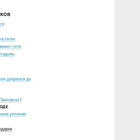
ЛКОВ
ся
остатки
ивают сети
усадьбы
uxe добрался до
 Павловске?
РОДЕ
вным уклоном
одарок