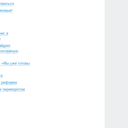
товаться
иновые!
нес в
е
айдинг
консервную
: «Мы уже готовы
та
я реформа
м переворотом