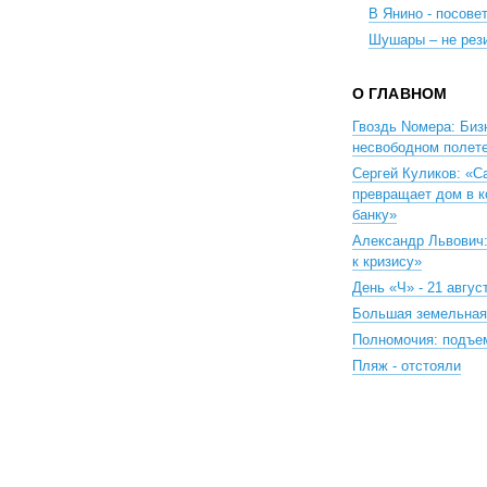
В Янино - посове
Шушары – не рез
О ГЛАВНОМ
Гвоздь Nомера: Биз
несвободном полет
Сергей Куликов: «С
превращает дом в 
банку»
Александр Львович
к кризису»
День «Ч» - 21 авгус
Большая земельна
Полномочия: подъе
Пляж - отстояли