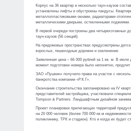
Корпус на 36 квартир и несколько таун-хаузов сост
установлены лифты и обустроены пандусы. Кварти
металлопластиковыми окнами, радиаторами отоплен
металлическими дверьми, остекленными лоджиями.
В первой очереди построены два четырехэтажных до
таун-хаузов (56 секций).
На придомовых пространствах предусмотрены детск
взрослых, пешеходные дорожки и озеленение.
Заявленная цена – 66 000 рублей за 1 кв. м. В июле
момент подготовки номера было непонятно, продлит 
ЗАО «Пушкин» получило права на участок с нескол
банкротства компании «Р.К.Г».
Окончание строительства запланировано на IV кварт
представителей застройщика, участвовали специали
Tompson & Partners. Ландшафтным дизайном занимал
Проект планировки прилегающих территорий предусм
на 20 000 человек (более 700 000 кв.м недвижимост
поликлинику, ТРК и стадион). Кто и когда их будет с