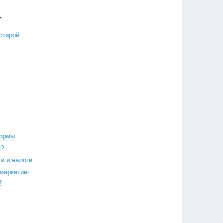
Г
старой
нормы
и?
и и налоги
 маркетинг
и