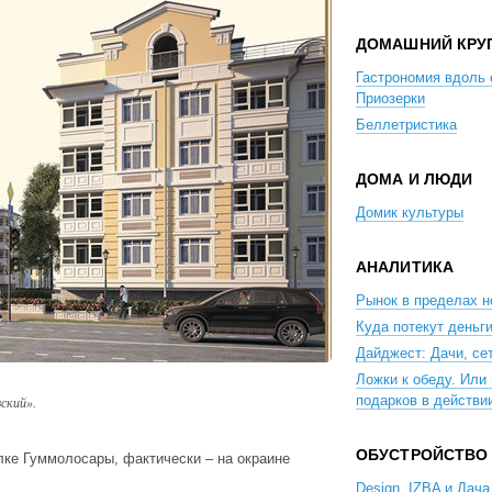
ДОМАШНИЙ КРУ
Гастрономия вдоль 
Приозерки
Беллетристика
ДОМА И ЛЮДИ
Домик культуры
АНАЛИТИКА
Рынок в пределах 
Куда потекут деньг
Дайджест: Дачи, сет
Ложки к обеду. Или
подарков в действи
ский».
ОБУСТРОЙСТВО
лке Гуммолосары, фактически – на окраине
Design, IZBA и Дача