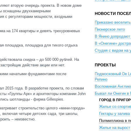
авляют вторую очередь проекта. В новом доме
ры оснащены двухкамерными
НОВОСТИ ПОСЕ
ия с регуляторами мощности, входными
Приказано веселить
Пионерское лето
ма на 174 квартиры и девять трехуровневых
В Янино допродают 
В «Онегине» достра
ая площадка, площадка для тихого отдыха
Студия с видом на 
 действовала скидка – до 500 000 рублей. На
ПРОЕКТЫ
застройщик действие акции или нет.
ькими начатыми фундаментами после
Подмосковный De L
Репино
Воспоминая Англию
ал 2015 года. В разработке проекта, по словам
Бывал ли Онегин в
сты «Группы Арк» и архитекторы компании John
ись шотландцы - фирма Gillespies.
ГОРОД В ПРИГО
Жилье со спорти
атривает строительство целого «мини-города»
и, включая четыре детских сада, три школы,
Гектары у залива
троить – неизвестно.
Полмиллиона в п
Жилье на вырост