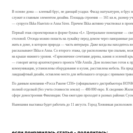
В основе дома — клееный брус, не дающий усадки. Фасад оштукатурен, и брус ви
служит и главным элементом дизайна. Площадь строения — 161 кв.м, размер уч
— супруги Ilkka Haavisto и Anna Siren. Причем Ilkka активно участвовал в прое
Первый этаж спроектирован в форме буквы «L». Центральное помещение — свет
столовой. Отсюда можно попасть на лужайку перед домом через панорамные р
жить в доме, в котором природа — часть интерьера. Даже когда вы находитесь вн
рассказывают Ilkka и Anna. Со второго этажа, где расположены три спальни, 
на крыше нижнего уровня. «Гармоничное сочетание дерева, камня и зеленой кр
— говорит автор архитектурного проекта Ville Annila. Дом полностью готов к
коммуникации, установлены оборудование и кухня, расставлена мебель. На пр
ландшафтный дизайн, оставлено место для небольшого огорода с пряными трав
По данным компании «Росса Ракене СПб» (официального дистрибьютора HONKA 
полной отделкой (без учета стоимости земли) — 486 000 евро. К сведению Жи
сфере домостроения Финляндии. Она ежегодно проходит в разных районах Су
Нынешняя выставка будет работать до 11 августа. Город Хювинкая расположен в
если понравилась статья - п
оделитесь: