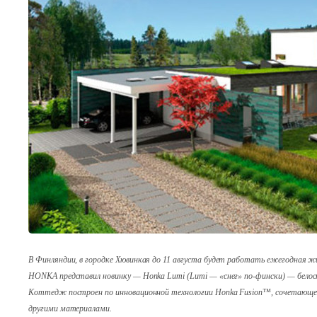
В Финляндии, в городке Хювинкая до 11 августа будет работать ежегодная 
HONKA представил новинку — Honka Lumi (Lumi — «снег» по-фински) — белос
Коттедж построен по инновационной технологии Honka Fusion™, сочетающей 
другими материалами.