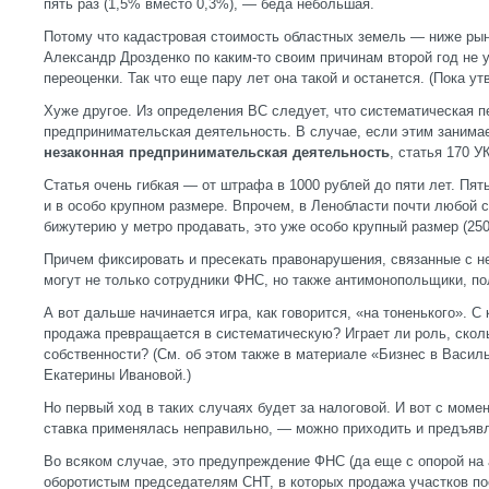
пять раз (1,5% вместо 0,3%), — беда небольшая.
Потому что кадастровая стоимость областных земель — ниже рыно
Александр Дрозденко по каким-то своим причинам второй год не 
переоценки. Так что еще пару лет она такой и останется. (Пока утв
Хуже другое. Из определения ВС следует, что систематическая 
предпринимательская деятельность. В случае, если этим занима
незаконная предпринимательская деятельность
, статья 170 У
Статья очень гибкая — от штрафа в 1000 рублей до пяти лет. Пят
и в особо крупном размере. Впрочем, в Ленобласти почти любой 
бижутерию у метро продавать, это уже особо крупный размер (250
Причем фиксировать и пресекать правонарушения, связанные с 
могут не только сотрудники ФНС, но также антимонопольщики, по
А вот дальше начинается игра, как говорится, «на тоненького». С 
продажа превращается в систематическую? Играет ли роль, сколь
собственности? (См. об этом также в материале «Бизнес в Васил
Екатерины Ивановой.)
Но первый ход в таких случаях будет за налоговой. И вот с момен
ставка применялась неправильно, — можно приходить и предъявл
Во всяком случае, это предупреждение ФНС (да еще с опорой на 
оборотистым председателям СНТ, в которых продажа участков пос