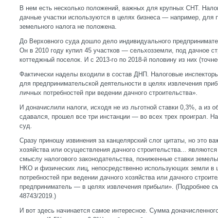
В нем есть несколько положений, важных для крупных СНТ. Нало
дачные участки используются в целях бизнеса — например, для 
земельного налога не положена.
До Верховного суда дошло дело индивидуального предпринимател
Он в 2010 году купил 45 участков — сельхозземли, под дачное с
коттеджный поселок. И с 2013-го по 2018-й половину из них (точн
Фактически наделы входили в состав ДНП. Налоговые инспекторы
для предпринимательской деятельности в целях извлечения приб
личных потребностей при ведении дачного строительства».
И доначислили налоги, исходя не из льготной ставки 0,3%, а из 
сдавался, прошел все три инстанции — во всех трех проиграл. Н
суд.
Сразу приношу извинения за канцелярский слог цитаты, но это в
хозяйства или осуществления дачного строительства... являются
смыслу налогового законодательства, пониженные ставки земель
НКО и физических лиц, непосредственно использующих земли в 
потребностей при ведении дачного хозяйства или дачного строите
предприниматель — в целях извлечения прибыли». (Подробнее с
48743/2019.)
И вот здесь начинается самое интересное. Сумма доначисленного