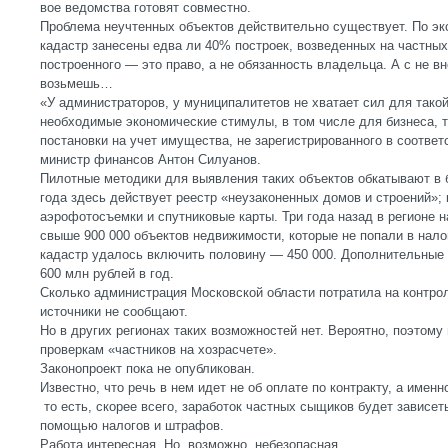
вое ведомства готовят совместно.
Проблема неучтенных объектов действительно существует. По эк
кадастр занесены едва ли 40% построек, возведенных на частных
построенного — это право, а не обязанность владельца. А с не вн
возьмешь…
«У администраторов, у муниципалитетов не хватает сил для тако
необходимые экономические стимулы, в том числе для бизнеса, т
постановки на учет имущества, не зарегистрированного в соотве
министр финансов Антон Силуанов.
Пилотные методики для выявления таких объектов обкатывают в 
года здесь действует реестр «неузаконенных домов и строений»
аэрофотосъемки и спутниковые карты. Три года назад в регионе н
свыше 900 000 объектов недвижимости, которые не попали в налог
кадастр удалось включить половину — 450 000. Дополнительные
600 млн рублей в год.
Сколько администрация Московской области потратила на контро
источники не сообщают.
Но в других регионах таких возможностей нет. Вероятно, поэтому 
проверкам «частников на хозрасчете».
Законопроект пока не опубликован.
Известно, что речь в нем идет не об оплате по контракту, а имен
то есть, скорее всего, заработок частных сыщиков будет зависет
помощью налогов и штрафов.
Работа интересная. Но, возможно, небезопасная.