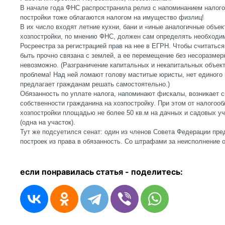
В начале года ФНС распространила релиз с напоминанием налог
постройки тоже облагаются налогом на имущество физлиц!
В их число входят летние кухни, бани и «иные аналогичные объе
хозпостройки, по мнению ФНС, должен сам определять необходи
Росреестра за регистрацией прав на нее в ЕГРН. Чтобы считатьс
быть прочно связана с землей, а ее перемещение без несоразмер
невозможно. (Разграничение капитальных и некапитальных объе
проблема! Над ней ломают голову маститые юристы, нет единого
предлагает гражданам решать самостоятельно.)
Обязанность по уплате налога, напоминают фискалы, возникает с
собственности гражданина на хозпостройку. При этом от налого
хозпостройки площадью не более 50 кв.м на дачных и садовых у
(одна на участок).
Тут же подсуетился сенат: один из членов Совета Федерации пр
построек из права в обязанность. Со штрафами за неисполнение о
если понравилась статья - п
оделитесь: