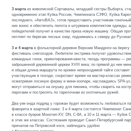
3 марта
из живописной Сортавалы, младшей сестры Выборга, ста
одновременно этап Кубка России, Чемпионата СЗФО, Кубка Карел
последнего, «АвтоВАЗ», готов предоставить участникам гоночный
них взнос и обеспечить пилота и штурмана комплектом одежды, а
победителей получит в качестве приза новую машину. Общая про
петляет по берегам лесных озер, поднимаясь к северу до Рускеа
3 и 4 марта
в фольклорной деревне Верхние Мандроги на берегу
фестиваль снегоходов. Любители экстрима получат удовольствие
командных гонок, ориентирования-квеста; гвоздь программы — ре
заброшенной деревянной церкви XVIII века; по прямой до нее мень
и общая длина маршрута по кромке непроходимой тайги составит 
участвующие в походе, скоротают время на мастер-классах ремес
осматривая лосиную ферму и мини-зоопарк, наслаждаясь SPA-ус
могут отправиться на опушку для пикника, чтобы сварить на кост
пирогами и пострелять по тарелочкам из охотничьих ружей.
Два уик-энда подряд у горожан будет возможность любоваться п
фаворита в азартной гонке: 3 и 4 марта состоится Чемпионат Сан
в классе буеров Монотип-ХV, DN, С-8А, а 10 и 11 марта — Кубок 
в этих же классах. Состязания проводит Санкт-Петербургский пар
причалов на Петровской косе, наблюдать удобно