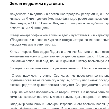
Земля не должна пустовать
Лахденпохья входила и в состав Новгородской республики, и Шве
княжества Финляндского (местные финны до революции кормили 
Финляндии, и СССР. Сейчас Лахденпохский район республики Кар
областью, и с Финляндией.
Шведско-карело-финское влияние здесь чувствуется и в характера
УЛахденпохьи и поселка Куркиеки статус исторических поселени
некогда жившие в этих местах.
Климат хорош. Благодаря Ладоге и влиянию Балтики он является
континентальному и довольно мягок для северных широт. Правда,
несколько печальный вид, но наши дачники к этому времени уже 
Соседей, как мы уже знаем, в деревне немного. Они в основном м
- Спустя пару лет, - уточняет Светлана, - мы перестали так сильн
родители осваивают карельскую глушь, потому что знаем: соседи 
октябрь родители дышат свежим воздухом. За продуктами в мага
Старшие хозяева поселились на втором этаже. На первом решили
камином, который все очень любят топить, даже спорят, кто поле
Владимир Антонович и Эльвира Петровна много времени посвяща
грибы, бабушка зовет за ягодами. И, конечно, все увлечены рыбал