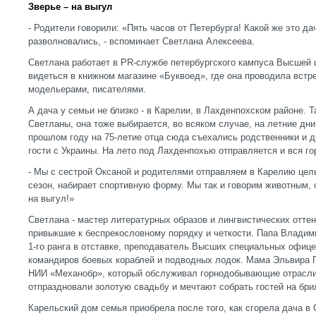
Зверье – на выгул
- Родители говорили: «Пять часов от Петербурга! Какой же это д
разволновались, - вспоминает Светлана Алексеева.
Светлана работает в PR-службе петербургского кампуса Высшей 
видеться в книжном магазине «Буквоед», где она проводила встр
модельерами, писателями.
А дача у семьи не близко - в Карелии, в Лахденпохском районе. 
Светланы, она тоже выбирается, во всяком случае, на летние дн
прошлом году на 75-летие отца сюда съехались родственники и д
гости с Украины. На лето под Лахденпохью отправляется и вся го
- Мы с сестрой Оксаной и родителями отправляем в Карелию целы
сезон, набирает спортивную форму. Мы так и говорим животным, с
на выгул!»
Светлана - мастер литературных образов и лингвистических оттенк
привыкшие к беспрекословному порядку и четкости. Папа Владим
1-го ранга в отставке, преподаватель Высших специальных офице
командиров боевых кораблей и подводных лодок. Мама Эльвира П
НИИ «Механобр», который обслуживал горнодобывающие отрасл
отпраздновали золотую свадьбу и мечтают собрать гостей на бр
Карельский дом семья приобрела после того, как сгорела дача в