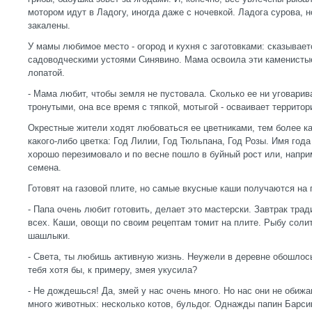
мотором идут в Ладогу, иногда даже с ночевкой. Ладога сурова, 
закалены.
У мамы любимое место - огород и кухня с заготовками: сказывает
садоводческими устоями Синявино. Мама освоила эти каменистые
лопатой.
- Мама любит, чтобы земля не пустовала. Сколько ее ни уговарив
тронутыми, она все время с тяпкой, мотыгой - осваивает территор
Окрестные жители ходят любоваться ее цветниками, тем более к
какого-либо цветка: Год Лилии, Год Тюльпана, Год Розы. Имя года
хорошо перезимовало и по весне пошло в буйный рост или, напри
семена.
Готовят на газовой плите, но самые вкусные каши получаются на п
- Папа очень любит готовить, делает это мастерски. Завтрак тра
всех. Каши, овощи по своим рецептам томит на плите. Рыбу солит
шашлыки.
- Света, ты любишь активную жизнь. Неужели в деревне обошлос
тебя хотя бы, к примеру, змея укусила?
- Не дождешься! Да, змей у нас очень много. Но нас они не обижа
много животных: несколько котов, бульдог. Однажды папин Барси