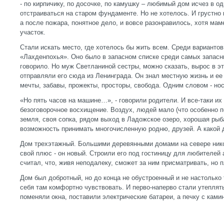
- по кирпичику, по досочке, по камушку – любимый дом исчез в о
отстраиваться на старом фундаменте. Но не хотелось. И грустно к
а после пожара, понятное дело, и вовсе разонравилось, хотя ма
участок.
Стали искать место, где хотелось бы жить всем. Среди варианто
«Лахденпохья». Оно было в запасном списке среди самых запасны
говорило. Но муж Светланиной сестры, можно сказать, вырос в эт
отправляли его сюда из Ленинграда. Он знал местную жизнь и ее 
мечты, забавы, прожекты, просторы, свобода. Одним словом - нос
«Но пять часов на машине…», - говорили родители. И все-таки их 
безоговорочное восхищение. Воздух, людей мало (что особенно п
земля, своя сопка, рядом выход в Ладожское озеро, хорошая рыб
возможность принимать многочисленную родню, друзей. А какой 
Дом трехэтажный. Большими деревянными домами на севере никог
свой плюс - он новый. Строили его под гостиницу для любителей 
считал, что, живя неподалеку, сможет за ним присматривать, но 
Дом был добротный, но до конца не обустроенный и не настолько
себя там комфортно чувствовать. И перво-наперво стали утеплят
поменяли окна, поставили электрические батареи, а печку с кам