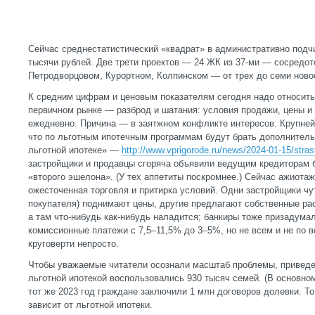
Сейчас среднестатистический «квадрат» в административно подч
тысячи рублей. Две трети проектов — 24 ЖК из 37-ми — сосредо
Петродворцовом, Курортном, Колпинском — от трех до семи ново
К средним цифрам и ценовым показателям сегодня надо относить
первичном рынке — разброд и шатания: условия продажи, цены и 
ежедневно. Причина — в заятжном конфликте интересов. Крупней
что по льготным ипотечным программам будут брать дополнитель
льготной ипотеке» —
http://www.vprigorode.ru/news/2024-01-15/stras
застройщики и продавцы сгоряча объявили ведущим кредиторам б
«второго эшелона». (У тех аппетиты поскромнее.) Сейчас ажиотаж
ожесточенная торговля и притирка условий. Одни застройщики чут
покупателя) поднимают цены, другие предлагают собственные рас
а там что-нибудь как-нибудь наладится; банкиры тоже призадумал
комиссионные платежи с 7,5–11,5% до 3–5%, но не всем и не по в
круговерти непросто.
Чтобы уважаемые читатели осознали масштаб проблемы, приведе
льготной ипотекой воспользовались 930 тысяч семей. (В основном
тот же 2023 год граждане заключили 1 млн договоров долевки. То
зависит от льготной ипотеки.