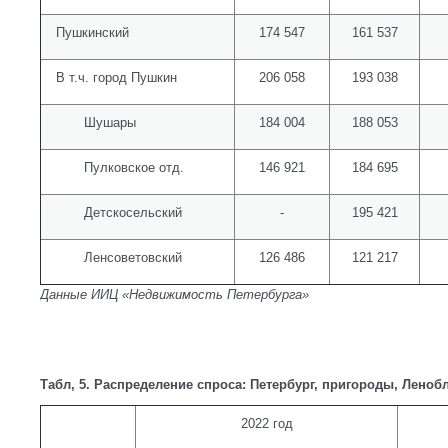
Пушкинский
174 547
161 537
В т.ч. город Пушкин
206 058
193 038
Шушары
184 004
188 053
Пулковское отд.
146 921
184 695
Детскосельский
-
195 421
Ленсоветовский
126 486
121 217
Данные ИИЦ «Недвижимость Петербурга»
Табл, 5. Распределение спроса: Петербург, пригороды, Леноб
2022 год