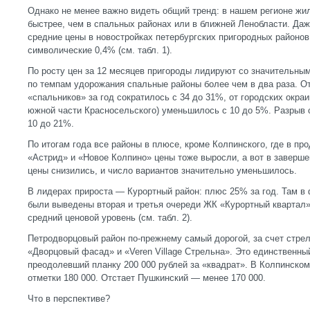
Однако не менее важно видеть общий тренд: в нашем регионе жи
быстрее, чем в спальных районах или в ближней Ленобласти. Даж
средние цены в новостройках петербургских пригородных районов
символические 0,4% (см. табл. 1).
По росту цен за 12 месяцев пригороды лидируют со значительны
по темпам удорожания спальные районы более чем в два раза. От
«спальников» за год сократилось с 34 до 31%, от городских окраи
южной части Красносельского) уменьшилось с 10 до 5%. Разрыв 
10 до 21%.
По итогам года все районы в плюсе, кроме Колпинского, где в п
«Астрид» и «Новое Колпино» цены тоже выросли, а вот в заверш
цены снизились, и число вариантов значительно уменьшилось.
В лидерах прироста — Курортный район: плюс 25% за год. Там в 
были выведены вторая и третья очереди ЖК «Курортный квартал»
средний ценовой уровень (см. табл. 2).
Петродворцовый район по-прежнему самый дорогой, за счет стре
«Дворцовый фасад» и «Veren Village Стрельна». Это единственны
преодолевший планку 200 000 рублей за «квадрат». В Колпинском
отметки 180 000. Отстает Пушкинский — менее 170 000.
Что в перспективе?