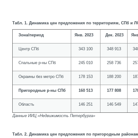
Табл. 1. Динамика цен предложения по территориям, СПб и ЛО
Зона/период
Янв. 2023
Дек. 2023
Янв
Центр СПб
343 100
348 913
34
Спальные р-ны СПб
245 010
258 736
25
Окраины без метро СПб
178 153
188 200
18
Пригородные р-ны СПб
160 513
177 808
17
Область
146 251
146 549
14
Данные ИИЦ «Недвижимость Петербурга»
Табл. 2. Динамика цен предложения по пригородным районам,