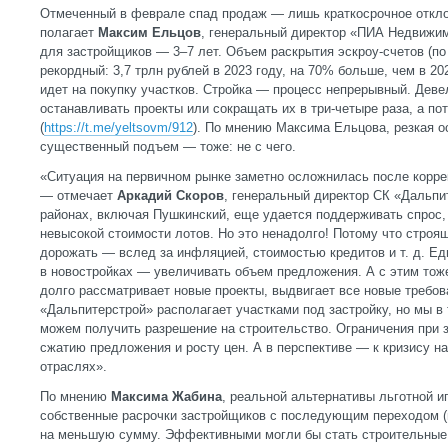
Отмеченный в феврале спад продаж — лишь краткосрочное отклон
полагает
Максим Ельцов
, генеральный директор «ПИА Недвижим
для застройщиков — 3–7 лет. Объем раскрытия эскроу-счетов (п
рекордный: 3,7 трлн рублей в 2023 году, на 70% больше, чем в 2
идет на покупку участков. Стройка — процесс непрерывный. Деве
останавливать проекты или сокращать их в три-четыре раза, а п
(
https://t.me/yeltsovm/912
). По мнению Максима Ельцова, резкая о
существенный подъем — тоже: не с чего.
«Ситуация на первичном рынке заметно осложнилась после коррек
— отмечает
Аркадий Скоров
, генеральный директор СК «Дальпи
районах, включая Пушкинский, еще удается поддерживать спрос, 
невысокой стоимости лотов. Но это ненадолго! Потому что строя
дорожать — вслед за инфляцией, стоимостью кредитов и т. д. Е
в новостройках — увеличивать объем предложения. А с этим тож
долго рассматривает новые проекты, выдвигает все новые требова
«Дальпитерстрой» располагает участками под застройку, но мы в
можем получить разрешение на строительство. Ограничения при з
сжатию предложения и росту цен. А в перспективе — к кризису н
отраслях».
По мнению
Максима Жабина
, реальной альтернативы льготной и
собственные расрочки застройщиков с последующим переходом (в
на меньшую сумму. Эффективными могли бы стать строительные