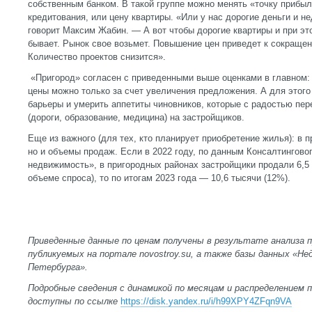
собственным банком. В такой группе можно менять «точку прибы
кредитования, или цену квартиры. «Или у нас дорогие деньги и н
говорит Максим Жабин. — А вот чтобы дорогие квартиры и при эт
бывает. Рынок свое возьмет. Повышение цен приведет к сокращен
Количество проектов снизится».
«Пригород» согласен с приведенными выше оценками в главном: 
цены можно только за счет увеличения предложения. А для этого
барьеры и умерить аппетиты чиновников, которые с радостью п
(дороги, образование, медицина) на застройщиков.
Еще из важного (для тех, кто планирует приобретение жилья): в 
но и объемы продаж. Если в 2022 году, по данным Консалтингово
недвижимость», в пригородных районах застройщики продали 6,5
объеме спроса), то по итогам 2023 года — 10,6 тысячи (12%).
Приведенные данные по ценам получены в результате анализа п
публикуемых на портале novostroy.su, а также базы данных «
Петербурга».
Подробные сведения с динамикой по месяцам и распределением 
доступны по ссылке
https://disk.yandex.ru/i/h99XPY4ZFqn9VA