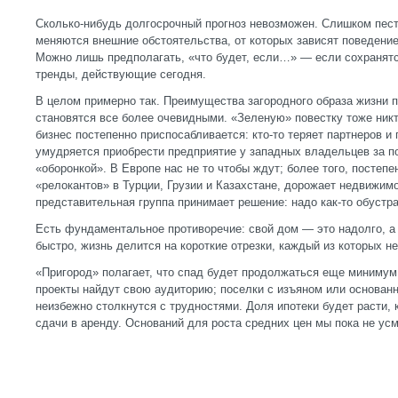
Сколько-нибудь долгосрочный прогноз невозможен. Слишком пес
меняются внешние обстоятельства, от которых зависят поведени
Можно лишь предполагать, «что будет, если…» — если сохранятс
тренды, действующие сегодня.
В целом примерно так. Преимущества загородного образа жизни 
становятся все более очевидными. «Зеленую» повестку тоже никт
бизнес постепенно приспосабливается: кто-то теряет партнеров и 
умудряется приобрести предприятие у западных владельцев за по
«оборонкой». В Европе нас не то чтобы ждут; более того, постеп
«релокантов» в Турции, Грузии и Казахстане, дорожает недвижимо
представительная группа принимает решение: надо как-то обустра
Есть фундаментальное противоречие: свой дом — это надолго, а
быстро, жизнь делится на короткие отрезки, каждый из которых 
«Пригород» полагает, что спад будет продолжаться еще минимум
проекты найдут свою аудиторию; поселки с изъяном или основан
неизбежно столкнутся с трудностями. Доля ипотеки будет расти, 
сдачи в аренду. Оснований для роста средних цен мы пока не ус