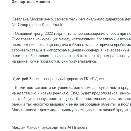
Экспертные мнения
Светлана Московченко, заместитель регионального директора деп
NF Group (ранее KnightFrank):
– Основной тренд 2022 года — плавное сокращение спроса при п
Обостряется конкуренция между коттеджными поселками и втор
предложения пока еще ощутим в бизнес-классе, причем проблемы
строительства, а в импортозамещении (инженерия, качественные 
если нет обновления — начинает работать фактор «морального ус
на рынке, хуже продаются, они примелькались.
Дмитрий Зюзин, генеральный директор ГК «Т-Дом»:
– В элитном сегменте ситуация самая сложная, хуже, чем в средн
на адаптацию к новым реалиям. Спад будет продолжаться, рынок н
застройщики начнут снижать цены. Дополнительным рычагом спрос
банки и так неохотно выдавали ее на загородные объекты, а посл
Могут отказать даже «идеальному заемщику» с отличной кредитн
Максим Хансон, руководитель АН Insiders: