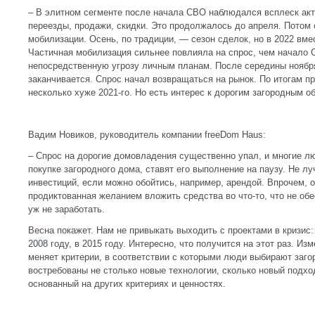
– В элитном сегменте после начала СВО наблюдался всплеск акт
переезды, продажи, скидки. Это продолжалось до апреля. Потом 
мобилизации. Осень, по традиции, — сезон сделок, но в 2022 вмес
Частичная мобилизация сильнее повлияла на спрос, чем начало 
непосредственную угрозу личным планам. После середины ноября
заканчивается. Спрос начал возвращаться на рынок. По итогам пр
несколько хуже 2021-го. Но есть интерес к дорогим загородным об
Вадим Новиков, руководитель компании freeDom Haus:
– Спрос на дорогие домовладения существенно упал, и многие л
покупке загородного дома, ставят его выполнение на паузу. Не л
инвестиций, если можно обойтись, например, арендой. Впрочем, о
продиктованная желанием вложить средства во что-то, что не обе
уж не заработать.
Весна покажет. Нам не привыкать выходить с проектами в кризис
2008 году, в 2015 году. Интересно, что получится на этот раз. И
меняет критерии, в соответствии с которыми люди выбирают заг
востребованы не столько новые технологии, сколько новый подход
основанный на других критериях и ценностях.