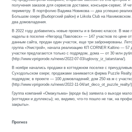
получения заказов для сервисов доставки, консьерж-сервис. И 
периметру. В портфолио Вадима Новикова — два успешно реализов
Большом озере (Выборгский район) и Liikola Club на Нахимовском. 
два домовладения.
В 2022 году добавились новые проекты и в бизнес-классе. В мае
наделы в поселке «Негород Павловск» — 147 участков по цене от 
данным сайта, продан один участок, еще три забронированы. Лет
группа «Унистрой», начала реализацию КП CORNER Kaltino — 57 д
участки предлагаются только с подрядом, дома — от 30 млн руб
(http://www.vprigorode.ru/news/2022-07-03/uglovoy_iz_tatarstana/).
В ноябре начались продажи в коттеджном поселке с причудливым
Суходольском озере; продажами занимается фирма Puzzle Realty,
подрядом; в проекте — 100 домовладений; дом 250 кв.м с участк
(http://www.vprigorode.ru/news/2022-11-04/art_deco_ot_puzzle_realty/)
Группа компаний «Омакульма» (вроде бы) заявила о выходе мало
(коттеджи и дуплексы); но, видимо, что-то пошло не так, на про
закрыты».
Прогноз