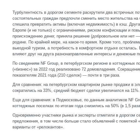
Турбулентность в дорогом сегменте раскрутили два встречных по
состоятельных граждан предпочли сменить место жительства на б
спешила превратить активы (включая недвижимость) в кэш. Друга
Европе (и не только) с ограничениями, риском конфискации и по
происхождению денег, приняла решение (добровольное или нет —
родине. По крайней мере, на какое-то время. Кроме того, пробле
выездной туризм, а потребность в комфортном отдыхе осталась. 
влияют друг на друга разнонаправленные интересы и денежные п
По сведениям NF Group, в петербургском регионе в коттеджных по
(«бизнес») за 2022 год реализовано 72 домовладения. Сокращени
показателям 2021 года (210 сделок) — почти в три раза.
Для сравнения: на петербургском квартирном рынке продажи в эл
сократились на 33%, средний бюджет сделки увеличился на 11%.
Еще для сравнения: в Подмосковье, по данным аналитиков NF Gr
коттеджных поселках по итогам года снизились на 50% (в 1,5 раза
Одновременно участники рынка и эксперты отметили в дорогом с
предложения, в том числе больше стало объявлений с пометкой «
варианты от «релокантов».