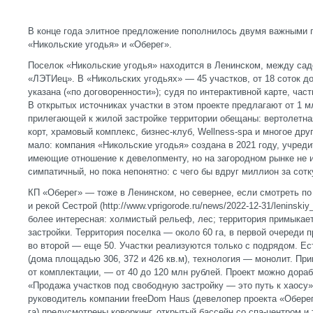
В конце года элитное предложение пополнилось двумя важными 
«Никольские угодья» и «Оберег».
Поселок «Никольские угодья» находится в Ленинском, между са
«ЛЭТИец». В «Никольских угодьях» — 45 участков, от 18 соток до
указана («по договоренности»); судя по интерактивной карте, час
В открытых источниках участки в этом проекте предлагают от 1 мл
прилегающей к жилой застройке территории обещаны: вертолетна
корт, храмовый комплекс, бизнес-клуб, Wellness-spa и многое др
мало: компания «Никольские угодья» создана в 2021 году, учред
имеющие отношение к девелопменту, но на загородном рынке не 
симпатичный, но пока непонятно: с чего бы вдруг миллион за сотк
КП «Оберег» — тоже в Ленинском, но севернее, если смотреть п
и рекой Сестрой (http://www.vprigorode.ru/news/2022-12-31/leninski
более интересная: холмистый рельеф, лес; территория примыкает
застройки. Территория поселка — около 60 га, в первой очереди 
во второй — еще 50. Участки реализуются только с подрядом. Ес
(дома площадью 306, 372 и 426 кв.м), технология — монолит. Пр
от комплектации, — от 40 до 120 млн рублей. Проект можно дораб
«Продажа участков под свободную застройку — это путь к хаосу
руководитель компании freeDom Haus (девелопер проекта «Оберег
га) предусмотрены коворкинг, открытый бассейн со спа-центром и