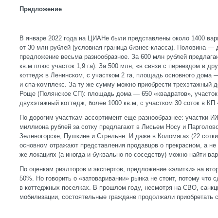
Предложение
В январе 2022 года на ЦИАНе были представлены около 1400 ва
от 30 млн рублей (условная граница бизнес-класса). Половина —
предложение весьма разнообразное. За 600 млн рублей предлага
кв.м плюс участок 1,9 га). За 500 млн, «в связи с переездом в д
коттедж в Ленинском, с участком 2 га, площадь основного дома —
и спа-комплекс. За ту же сумму можно приобрести трехэтажный д
Роще (Полянское СП): площадь дома — 650 «квадратов», участок
двухэтажный коттедж, более 1000 кв.м, с участком 30 соток в КП
По дорогим участкам ассортимент еще разнообразнее: участки И
миллиона рублей за сотку предлагают в Лисьем Носу и Парголово
Зеленогорске, Пушкине и Стрельне. И даже в Коломягах (22 сотки 
основном отражают представления продавцов о прекрасном, а не 
же локациях (а иногда и буквально по соседству) можно найти ва
По оценкам риэлторов и экспертов, предложение «элитки» на вто
50%. Но говорить о «затоваривании» рынка не стоит, потому что с
в коттеджных поселках. В прошлом году, несмотря на СВО, санкц
мобилизации, состоятельные граждане продолжали приобретать 