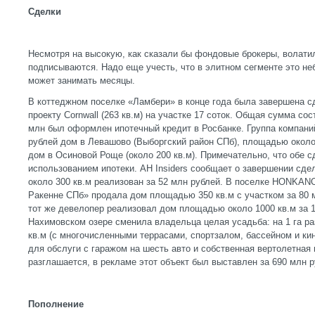
Сделки
Несмотря на высокую, как сказали бы фондовые брокеры, волати
подписываются. Надо еще учесть, что в элитном сегменте это не
может занимать месяцы.
В коттеджном поселке «Ламбери» в конце года была завершена с
проекту Cornwall (263 кв.м) на участке 17 соток. Общая сумма сос
млн был оформлен ипотечный кредит в Росбанке. Группа компани
рублей дом в Левашово (Выборгский район СПб), площадью около 
дом в Осиновой Роще (около 200 кв.м). Примечательно, что обе 
использованием ипотеки. АН Insiders сообщает о завершении сде
около 300 кв.м реализован за 52 млн рублей. В поселке HONKA
Ракенне СПб» продала дом площадью 350 кв.м с участком за 80 
тот же девелопер реализовал дом площадью около 1000 кв.м за 12
Нахимовском озере сменила владельца целая усадьба: на 1 га р
кв.м (с многочисленными террасами, спортзалом, бассейном и ки
для обслуги с гаражом на шесть авто и собственная вертолетная
разглашается, в рекламе этот объект был выставлен за 690 млн р
Пополнение