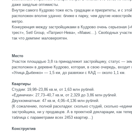
даже заядлые оптимисты.
Внутри самого Кудрово тоже есть градации и приоритеты, и с это
расположен вполне удачно: ближе к парку, чем другие новостройк
метро.
Конкуренция между застройщиками в Кудрово очень серьезная (
трест», Setl Group, «Патриот-Нева», «Мавис…). Свободных участк
так что демпинг маловероятен.
Место
Участок площадью 3,8 га принадлежит застройщику, статус — зе
расположен в деревне Кудрово, которая, в свою очередь, входит 
«Улица Дыбенко» — 1,5 км, до развязки с КАД — около 1,1 км.
Квартиры
Студии: 19,98–23,86 кв.м, от 1,63 млн рублей.
«Единички»: 27,73–40,7 кв.м, от 2,329 до 3,86 млн рублей.
Двухкомнатные: 47 кв.м, 4,06–4,136 млн рублей.
(К сожалению, полной раскладки: сколько студий, сколько «едини
застройщика, ни у продавцов. А в проектной декларации, как теп
таблица с параметрами всех 2453 квартир…)
Конструктив