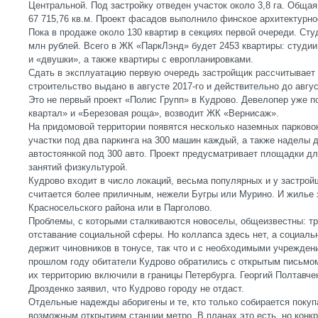
Центральной. Под застройку отведен участок около 3,8 га. Общ
67 715,76 кв.м. Проект фасадов выполнило финское архитектурно
Пока в продаже около 130 квартир в секциях первой очереди. Студ
млн рублей. Всего в ЖК «ПаркЛэнд» будет 2453 квартиры: студии
и «двушки», а также квартиры с европланировками.
Сдать в эксплуатацию первую очередь застройщик рассчитывает 
строительство выдано в августе 2017-го и действительно до авгус
Это не первый проект «Полис Групп» в Кудрово. Девелопер уже 
квартал» и «Березовая роща», возводит ЖК «Вернисаж».
На придомовой территории появятся несколько наземных парково
участки под два паркинга на 300 машин каждый, а также наделы д
автостоянкой под 300 авто. Проект предусматривает площадки дл
занятий физкультурой.
Кудрово входит в число локаций, весьма популярных и у застрой
считается более приличным, нежели Бугры или Мурино. И жилье 
Красносельского района или в Парголово.
Проблемы, с которыми сталкиваются новоселы, общеизвестны: т
отставание социальной сферы. Но коллапса здесь нет, а социаль
держит чиновников в тонусе, так что и с необходимыми учрежден
прошлом году обитатели Кудрово обратились с открытым письмом
их территорию включили в границы Петербурга. Георгий Полтавче
Дрозденко заявил, что Кудрово городу не отдаст.
Отдельные надежды аборигены и те, кто только собирается покуп
возможным открытием станции метро. В планах это есть, но конк