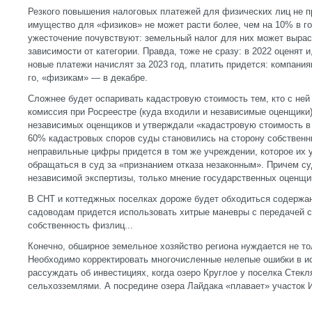
Резкого повышения налоговых платежей для физических лиц не пр
имущество для «физиков» не может расти более, чем на 10% в го
ужесточение почувствуют: земельный налог для них может выраст
зависимости от категории. Правда, тоже не сразу: в 2022 оценят 
новые платежи начислят за 2023 год, платить придется: компания
го, «физикам» — в декабре.
Сложнее будет оспаривать кадастровую стоимость тем, кто с ней
комиссия при Росреестре (куда входили и независимые оценщики)
независимых оценщиков и утверждали «кадастровую стоимость в
60% кадастровых споров суды становились на сторону собственн
неправильные цифры придется в том же учреждении, которое их 
обращаться в суд за «признанием отказа незаконным». Причем с
независимой экспертизы, только мнение государственных оценщи
В СНТ и коттеджных поселках дороже будет обходиться содержа
садоводам придется использовать хитрые маневры с передачей с
собственность физлиц...
Конечно, обширное земельное хозяйство региона нуждается не то
Необходимо корректировать многочисленные нелепые ошибки в и
рассуждать об инвестициях, когда озеро Круглое у поселка Стекл
сельхозземлями. А посредине озера Лайдака «плавает» участок 