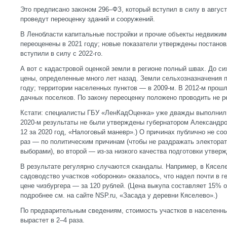
Это предписано законом 296–ФЗ, который вступил в силу в август
проведут переоценку зданий и сооружений.
В Ленобласти капитальные постройки и прочие объекты недвижимо
переоценены в 2021 году; новые показатели утверждены постанов
вступили в силу с 2022-го.
А вот с кадастровой оценкой земли в регионе полный швах. До си
цены, определенные много лет назад. Земли сельхозназначения 
году; территории населенных пунктов — в 2009-м. В 2012-м прош
дачных поселков. По закону переоценку положено проводить не ре
Кстати: специалисты ГБУ «ЛенКадОценка» уже дважды выполнили э
2020-м результаты не были утверждены губернатором Александр
12 за 2020 год, «Налоговый маневр».) О причинах публично не с
раз — по политическим причинам (чтобы не раздражать электора
выборами), во второй — из-за низкого качества подготовки утве
В результате регулярно случаются скандалы. Например, в Кясел
садоводство участков «оборонки» оказалось, что надел почти в г
цене чизбургера — за 120 рублей. (Цена выкупа составляет 15% 
подробнее см. на сайте NSP.ru, «Засада у деревни Кяселево».)
По предварительным сведениям, стоимость участков в населенны
вырастет в 2–4 раза.