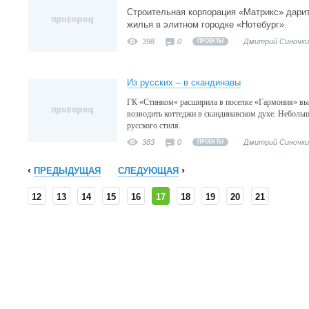
Строительная корпорация «Матрикс» дар
жилья в элитном городке «Нотебург».
398
0
Дмитрий Синочки
ПРОЕКТЫ
Из русских – в скандинавы
ГК «Стинком» расширила в поселке «Гармония» вы
возводить коттеджи в скандинавском духе. Неболь
русского стиля.
383
0
Дмитрий Синочки
ПРОЕКТЫ
ПРЕДЫДУЩАЯ
СЛЕДУЮЩАЯ
12
13
14
15
16
17
18
19
20
21