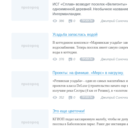
ИСГ «Сплав» возводит поселок «Велигонты» 
одноименной деревней. Необычное название
Ингерманландии.
386
0
Дмитрий Синочки
ПРОЕКТЫ
Усадьба запаслась водой
В коттеджном комплексе «Мариинская усадьба» зав
водоснабжения. Теперь поселок имеет самую совре
воды в коттеджи.
376
0
Дмитрий Синочки
ПРОЕКТЫ
Проекты: на финише. «Мерс» в нагрузку.
«Репинская усадьба» - один из самых масштабных
проектов класса DeLuxe (строительство начато еще 
излучине реки Сестры (4 км от Репино), в «золото
352
0
Дмитрий Синочки
ПРОЕКТЫ
Это еще цветочки!
КГИОП подал кассационную жалобу, чтобы не допус
поселка в Баболовском парке. Ранее две инстанции 