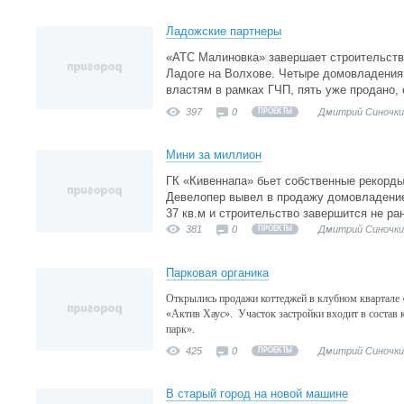
Ладожские партнеры
«АТС Малиновка» завершает строительств
Ладоге на Волхове. Четыре домовладения
властям в рамках ГЧП, пять уже продано,
397
0
Дмитрий Синочки
ПРОЕКТЫ
Мини за миллион
ГК «Кивеннапа» бьет собственные рекорд
Девелопер вывел в продажу домовладение 
37 кв.м и строительство завершится не ра
381
0
Дмитрий Синочки
ПРОЕКТЫ
Парковая органика
Открылись продажи коттеджей в клубном квартале 
«Актив Хаус». Участок застройки входит в состав
парк».
425
0
Дмитрий Синочки
ПРОЕКТЫ
В старый город на новой машине