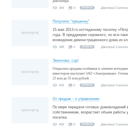
девелопера.
364
0
Дмитрий Синочки
ПРОЕКТЫ
Получите "трешечку"
15 мая 2013-го коттеджному поселку «Пет
года. В преддверии скромного, но все-та
возведение демонстрационного дома из кл
389
0
Дмитрий Синочки
ПРОЕКТЫ
Энколово, сэр!
Открылись продажи особняков в элитном коттеджн
инвестором выступает ЗАО «Электронмаш». Готовы
25 млн до 55 млн рублей.
445
0
Дмитрий Синочки
ПРОЕКТЫ
От продаж – к управлению
По мере передачи готовых домовладений 
собственникам, возрастает объем работы
поселка.
456
0
Дмитрий Синочки
ПРОЕКТЫ