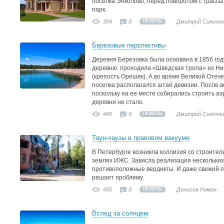
поселка Энколово, перед поворотом с трассы 
парк.
394
0
Дмитрий Синочки
ПРОЕКТЫ
Березовые перспективы
Деревня Березовка была основана в 1856 году
деревню проходила «Шведская тропа» из Ние
(крепость Орешек). А во время Великой Отеч
поселка располагался штаб девизии. После 
поскольку на ее месте собирались строить а
деревни не стало.
445
0
Дмитрий Синочки
ПРОЕКТЫ
Таун-хаузы в правовом вакууме
В Петербурге возникла коллизия со строител
землях ИЖС. Зависла реализация нескольких
противоположные вердикты. И даже свежий 
решает проблему.
455
0
Денисов Роман
ПРОЕКТЫ
Вслед за солнцем