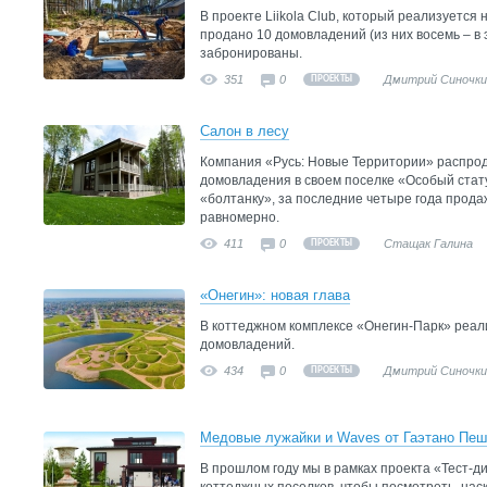
В проекте Liikola Club, который реализуется 
продано 10 домовладений (из них восемь – в э
забронированы.
351
0
Дмитрий Синочки
ПРОЕКТЫ
Салон в лесу
Компания «Русь: Новые Территории» распрод
домовладения в своем поселке «Особый стат
«болтанку», за последние четыре года прода
равномерно.
411
0
Стащак Галина
ПРОЕКТЫ
«Онегин»: новая глава
В коттеджном комплексе «Онегин-Парк» реал
домовладений.
434
0
Дмитрий Синочки
ПРОЕКТЫ
Медовые лужайки и Waves от Гаэтано Пе
В прошлом году мы в рамках проекта «Тест-д