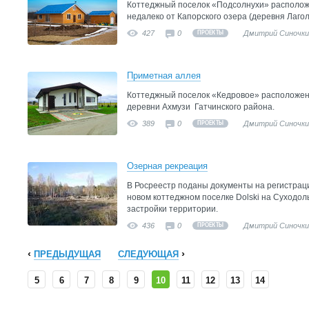
Коттеджный поселок «Подсолнухи» располож
недалеко от Капорского озера (деревня Лагол
427
0
Дмитрий Синочки
ПРОЕКТЫ
Приметная аллея
Коттеджный поселок «Кедровое» расположен к
деревни Ахмузи Гатчинского района.
389
0
Дмитрий Синочки
ПРОЕКТЫ
Озерная рекреация
В Росреестр поданы документы на регистраци
новом коттеджном поселке Dolski на Суходол
застройки территории.
436
0
Дмитрий Синочки
ПРОЕКТЫ
ПРЕДЫДУЩАЯ
СЛЕДУЮЩАЯ
5
6
7
8
9
10
11
12
13
14