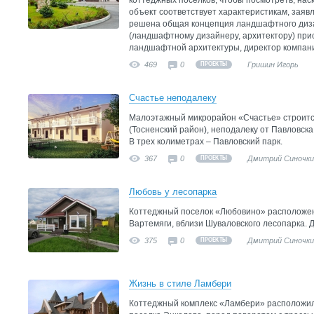
коттеджных поселков, чтобы посмотреть, нас
объект соответствует характеристикам, заяв
решена общая концепция ландшафтного дизай
(ландшафтному дизайнеру, архитектору) при
ландшафтной архитектуры, директор компан
469
0
Гришин Игорь
ПРОЕКТЫ
Счастье неподалеку
Малоэтажный микрорайон «Счастье» строитс
(Тосненский район), неподалеку от Павловска.
В трех колиметрах – Павловский парк.
367
0
Дмитрий Синочки
ПРОЕКТЫ
Любовь у лесопарка
Коттеджный поселок «Любовино» расположен 
Вартемяги, вблизи Шуваловского лесопарка. Д
375
0
Дмитрий Синочки
ПРОЕКТЫ
Жизнь в стиле Ламбери
Коттеджный комплекс «Ламбери» расположился