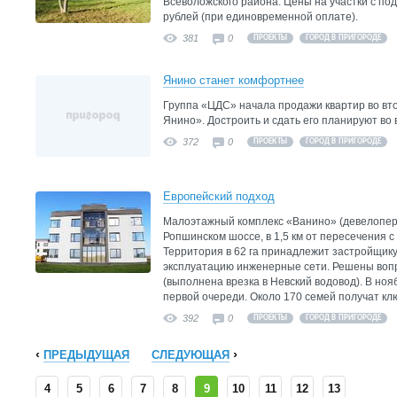
Всеволожского района. Цены на участки с по
рублей (при единовременной оплате).
381
0
ПРОЕКТЫ
ГОРОД В ПРИГОРОДЕ
Янино станет комфортнее
Группа «ЦДС» начала продажи квартир во вт
Янино». Достроить и сдать его планируют во 
372
0
ПРОЕКТЫ
ГОРОД В ПРИГОРОДЕ
Европейский подход
Малоэтажный комплекс «Ванино» (девелопер
Ропшинском шоссе, в 1,5 км от пересечения с
Территория в 62 га принадлежит застройщику
эксплуатацию инженерные сети. Решены воп
(выполнена врезка в Невский водовод). В ноя
первой очереди. Около 170 семей получат клю
392
0
ПРОЕКТЫ
ГОРОД В ПРИГОРОДЕ
ПРЕДЫДУЩАЯ
СЛЕДУЮЩАЯ
4
5
6
7
8
9
10
11
12
13