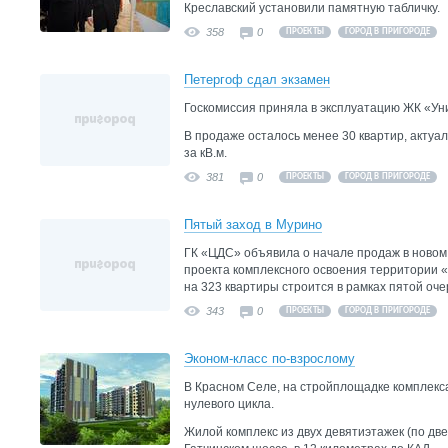
Креславский установили памятную табличку.
358
0
ПРОЕКТЫ
ГОРОД В ПРИГОРОДЕ
Петергоф сдал экзамен
Госкомиссия приняла в эксплуатацию ЖК «Ун
В продаже осталось менее 30 квартир, актуал
за кВ.м.
381
0
ПРОЕКТЫ
ГОРОД В ПРИГОРОДЕ
Пятый заход в Мурино
ГК «ЦДС» объявила о начале продаж в новом
проекта комплексного освоения территории 
на 323 квартиры строится в рамках пятой оче
343
0
ПРОЕКТЫ
ГОРОД В ПРИГОРОДЕ
Эконом-класс по-взрослому
В Красном Селе, на стройплощадке комплекс
нулевого цикла.
Жилой комплекс из двух девятиэтажек (по две