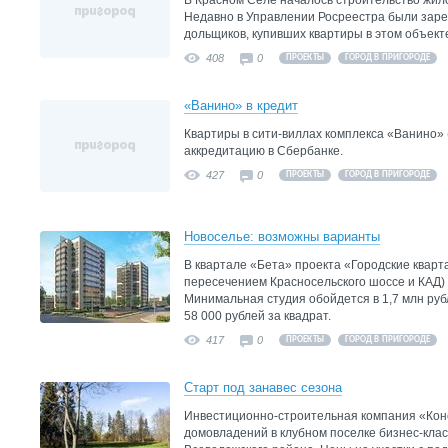
В Красном Селе началось строительство жил
Недавно в Управлении Росреестра были зар
дольщиков, купивших квартиры в этом объект
408
0
ПРОЕКТЫ
ГОРОД В ПРИГОРОДЕ
«Ванино» в кредит
Квартиры в сити-виллах комплекса «Ванино»
аккредитацию в Сбербанке.
427
0
ПРОЕКТЫ
ГОРОД В ПРИГОРОДЕ
Новоселье: возможны варианты
В квартале «Бета» проекта «Городские кварт
пересечением Красносельского шоссе и КАД)
Минимальная студия обойдется в 1,7 млн руб
58 000 рублей за квадрат.
417
0
ПРОЕКТЫ
ГОРОД В ПРИГОРОДЕ
Старт под занавес сезона
Инвестиционно-строительная компания «Кон
домовладений в клубном поселке бизнес-кла