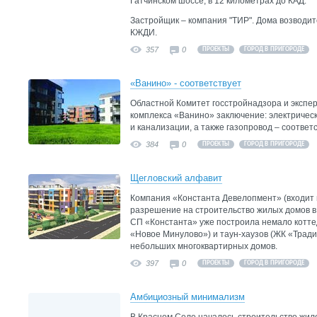
Гатчинском шоссе, в 12 километрах до КАД.
Застройщик – компания "ТИР". Дома возводит
КЖДИ.
357
0
ПРОЕКТЫ
ГОРОД В ПРИГОРОДЕ
«Ванино» - соответствует
Областной Комитет госстройнадзора и экспе
комплекса «Ванино» заключение: электричес
и канализации, а также газопровод – соответс
384
0
ПРОЕКТЫ
ГОРОД В ПРИГОРОДЕ
Щегловский алфавит
Компания «Константа Девелопмент» (входит 
разрешение на строительство жилых домов в
СП «Константа» уже построила немало котте
«Новое Минулово») и таун-хаузов (ЖК «Тради
небольших многоквартирных домов.
397
0
ПРОЕКТЫ
ГОРОД В ПРИГОРОДЕ
Амбициозный минимализм