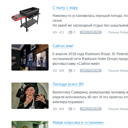
С пылу с жару
Наконец-то установилась хорошая погода, п
сезон.
Но какой же загородный отдых без шашлыко
411
0
Полина Ройг
ОБУСТРОЙСТВО
Сайгон жив!
6 апреля 2018 года Radisson Royal, St. Peter
гостиничной сети Radisson Hotel Group) пре
фотовыставку «Сайгон жив!».
428
0
Гришин Игор
ОБУСТРОЙСТВО
Легенде всего 90!
Валентину Самарину, уникальному человеку в
апреля исполнилось 90 лет. И что приятно о
юбиляра поражает.
464
0
Гришин Игор
ОБУСТРОЙСТВО
Новая классика в «сталинке»