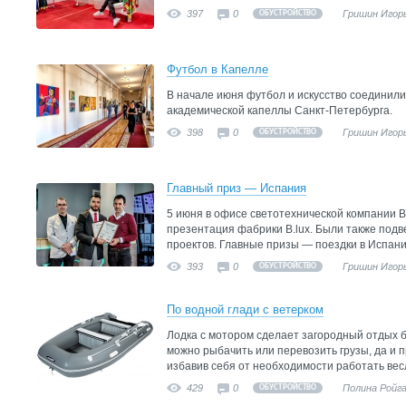
397
0
Гришин Игор
ОБУСТРОЙСТВО
Футбол в Капелле
В начале июня футбол и искусство соединили
академической капеллы Санкт-Петербурга.
398
0
Гришин Игор
ОБУСТРОЙСТВО
Главный приз — Испания
5 июня в офисе светотехнической компании
презентация фабрики B.lux. Были также подв
проектов. Главные призы — поездки в Испан
393
0
Гришин Игор
ОБУСТРОЙСТВО
По водной глади с ветерком
Лодка с мотором сделает загородный отдых 
можно рыбачить или перевозить грузы, да и 
избавив себя от необходимости работать вес
429
0
Полина Ройг
ОБУСТРОЙСТВО