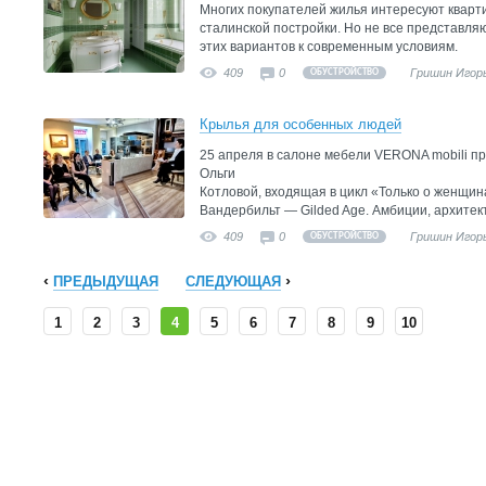
Многих покупателей жилья интересуют кварт
сталинской постройки. Но не все представля
этих вариантов к современным условиям.
409
0
Гришин Игор
ОБУСТРОЙСТВО
Крылья для особенных людей
25 апреля в салоне мебели VERONA mobili п
Ольги
Котловой, входящая в цикл «Только о женщина
Вандербильт — Gilded Agе. Амбиции, архитект
409
0
Гришин Игор
ОБУСТРОЙСТВО
ПРЕДЫДУЩАЯ
СЛЕДУЮЩАЯ
1
2
3
4
5
6
7
8
9
10