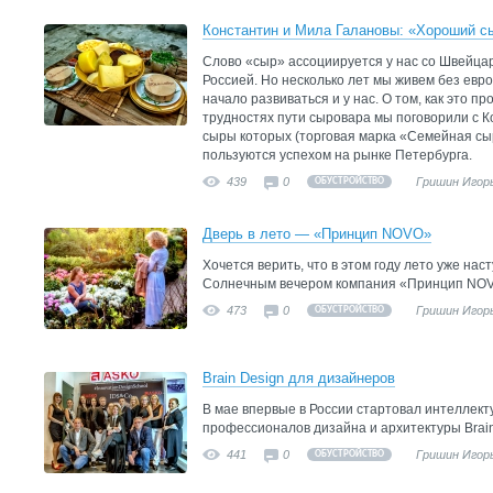
Константин и Мила Галановы: «Хороший с
Слово «сыр» ассоциируется у нас со Швейцар
Россией. Но несколько лет мы живем без евр
начало развиваться и у нас. О том, как это пр
трудностях пути сыровара мы поговорили с 
сыры которых (торговая марка «Семейная сы
пользуются успехом на рынке Петербурга.
439
0
Гришин Игор
ОБУСТРОЙСТВО
Дверь в лето — «Принцип NOVO»
Хочется верить, что в этом году лето уже наст
Солнечным вечером компания «Принцип NOVO
473
0
Гришин Игор
ОБУСТРОЙСТВО
Brain Design для дизайнеров
В мае впервые в России стартовал интеллект
профессионалов дизайна и архитектуры Brain
441
0
Гришин Игор
ОБУСТРОЙСТВО