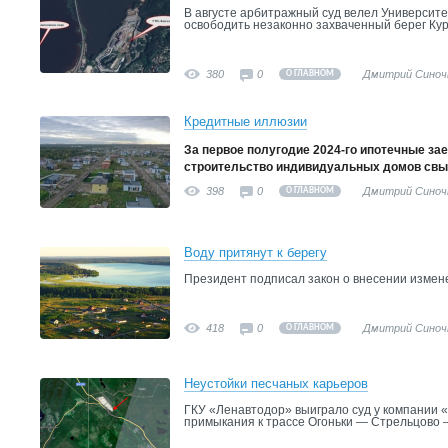
В августе арбитражный суд велел Университ
освободить незаконно захваченный берег Кур
380
0
Дмитрий Синоч
О ГЛАВНОМ
Кредитные иллюзии
За первое полугодие 2024-го ипотечные за
строительство индивидуальных домов свы
398
0
Дмитрий Синоч
О ГЛАВНОМ
Воду притянут к берегу
Президент подписал закон о внесении измене
418
0
Дмитрий Синоч
О ГЛАВНОМ
Неустойки песчаных карьеров
ГКУ «Ленавтодор» выиграло суд у компании 
примыкания к трассе Огоньки — Стрельцово 