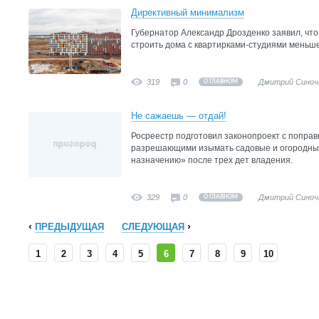
Директивный минимализм
Губернатор Александр Дрозденко заявил, что 
строить дома с квартирками-студиями меньше 
319
0
Дмитрий Синоч
О ГЛАВНОМ
Не сажаешь — отдай!
Росреестр подготовил законопроект с поправ
разрешающими изымать садовые и огородные
назначению» после трех дет владения.
329
0
Дмитрий Синоч
О ГЛАВНОМ
ПРЕДЫДУЩАЯ
СЛЕДУЮЩАЯ
1
2
3
4
5
6
7
8
9
10