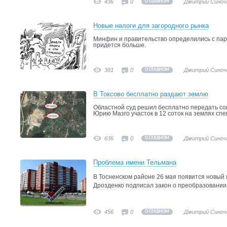
436
0
Дмитрий Синоч
О ГЛАВНОМ
Новые налоги для загородного рынка
Минфин и правительство определились с па
придется больше.
381
0
Дмитрий Синоч
О ГЛАВНОМ
В Токсово бесплатно раздают землю
Областной суд решил бесплатно передать сов
Юрию Мазго участок в 12 соток на землях сп
636
0
Дмитрий Синоч
О ГЛАВНОМ
Проблема имени Тельмана
В Тосненском районе 26 мая появится новый 
Дрозденко подписал закон о преобразовании
456
0
Дмитрий Синоч
О ГЛАВНОМ