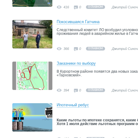
416
0
Дмитрий Синоч
О ГЛАВНОМ
Покосившаяся Гатчина
Следственный комитет ЛО возбудил уголовное
проживания людей в аварийном жилье в Гатч
366
0
Дмитрий Синоч
О ГЛАВНОМ
Заказники по выбору
В Курортном районе появятся два новых зак
«Тарховский».
394
0
Дмитрий Синоч
О ГЛАВНОМ
Ипотечный ребус
Какие льготы по ипотеке сохранятся, какие
Хотя 1 июля действие льготных программ 