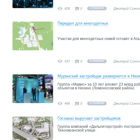
426
0
Дмитрий Синоч
О ГЛАВНОМ
Передел для многодетных
Участки для многодетных семей готовят в Аг
437
0
Дмитрий Синоч
О ГЛАВНОМ
Муринский застройщик развернется в Низ
Группа «Мавис» за 10 лет вложит 23 млрд ру
объектов в Низино (Ломоносовский район).
496
0
Дмитрий Синоч
О ГЛАВНОМ
Госзаказ выручает застройщиков
Группа компаний «Дальпитерстрой» построит
Тихоокеанской улице.