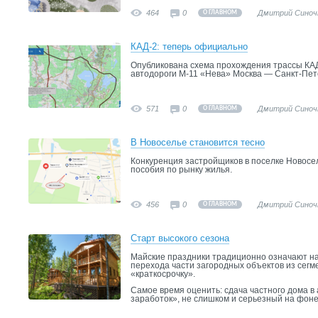
464
0
Дмитрий Синоч
О ГЛАВНОМ
КАД-2: теперь официально
Опубликована схема прохождения трассы КА
автодороги М
-
11 «Нева» Москва — Санкт-Пете
571
0
Дмитрий Синоч
О ГЛАВНОМ
В Новоселье становится тесно
Конкуренция застройщиков в поселке Новосе
пособия по рынку жилья.
456
0
Дмитрий Синоч
О ГЛАВНОМ
Старт высокого сезона
Майские праздники традиционно означают нач
перехода части загородных объектов из сег
«краткосрочку».
Самое время оценить: сдача частного дома в
заработок», не слишком и серьезный на фоне