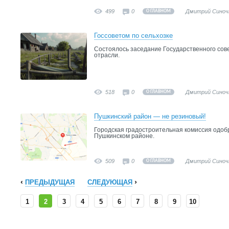
499
0
Дмитрий Синоч
О ГЛАВНОМ
Госсоветом по сельхозке
Состоялось заседание Государственного сов
отрасли.
518
0
Дмитрий Синоч
О ГЛАВНОМ
Пушкинский район — не резиновый!
Городская градостроительная комиссия одоб
Пушкинском районе.
509
0
Дмитрий Синоч
О ГЛАВНОМ
ПРЕДЫДУЩАЯ
СЛЕДУЮЩАЯ
1
2
3
4
5
6
7
8
9
10