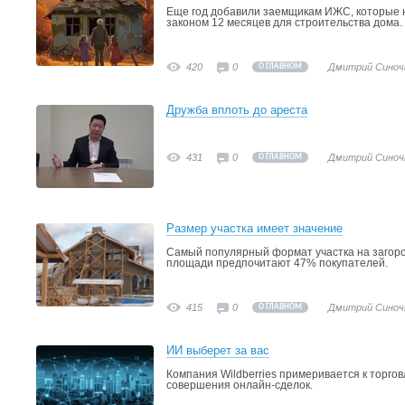
Еще год добавили заемщикам ИЖС, которые 
законом 12 месяцев для строительства дома.
420
0
Дмитрий Синоч
О ГЛАВНОМ
Дружба вплоть до ареста
431
0
Дмитрий Синоч
О ГЛАВНОМ
Размер участка имеет значение
Самый популярный формат участка на загор
площади предпочитают 47% покупателей.
415
0
Дмитрий Синоч
О ГЛАВНОМ
ИИ выберет за вас
Компания Wildberries примеривается к торго
совершения онлайн-сделок.