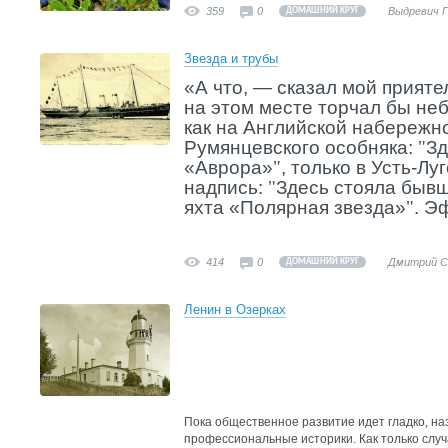
359
0
Выдревич 
ДОМАШНИЙ КРУГ
Звезда и трубы
«А что, — сказал мой прияте
на этом месте торчал бы неб
как на Английской набережн
Румянцевского особняка:
"
Зд
«Аврора»
"
, только в Усть-Лу
надпись:
"
Здесь стояла быв
яхта «Полярная звезда»
"
. Э
414
0
Дмитрий С
ДОМАШНИЙ КРУГ
Ленин в Озерках
Пока общественное развитие идет гладко, на
профессиональные историки. Как только случ