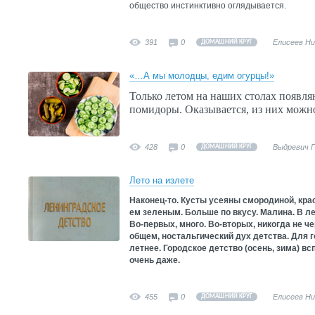
общество инстинктивно оглядывается.
391
0
Елисеев Н
ДОМАШНИЙ КРУГ
«…А мы молодцы, едим огурцы!»
Только летом на наших столах появл
помидоры. Оказывается, из них можн
428
0
Выдревич 
ДОМАШНИЙ КРУГ
Лето на излете
Наконец-то. Кусты усеяны смородиной, крас
ем зеленым. Больше по вкусу. Малина. В л
Во-первых, много. Во-вторых, никогда не че
общем, ностальгический дух детства. Для 
летнее. Городское детство (осень, зима) в
очень даже.
455
0
Елисеев Н
ДОМАШНИЙ КРУГ