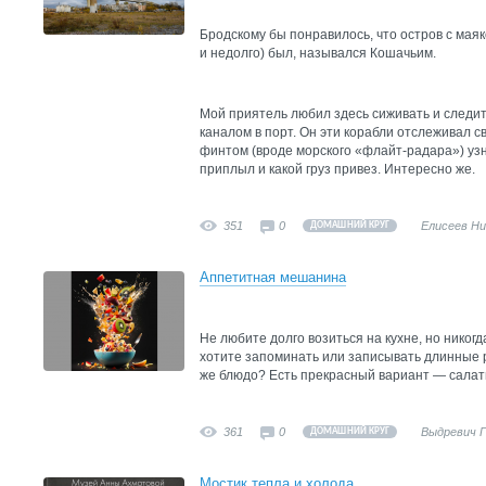
Бродскому бы понравилось, что остров с маяк
и недолго) был, назывался Кошачьим.
Мой приятель любил здесь сиживать и следи
каналом в порт. Он эти корабли отслеживал 
финтом (вроде морского «флайт-радара») узн
приплыл и какой груз привез. Интересно же.
351
0
Елисеев Н
ДОМАШНИЙ КРУГ
Аппетитная мешанина
Не любите долго возиться на кухне, но никогд
хотите запоминать или записывать длинные р
же блюдо? Есть прекрасный вариант — салат
361
0
Выдревич 
ДОМАШНИЙ КРУГ
Мостик тепла и холода