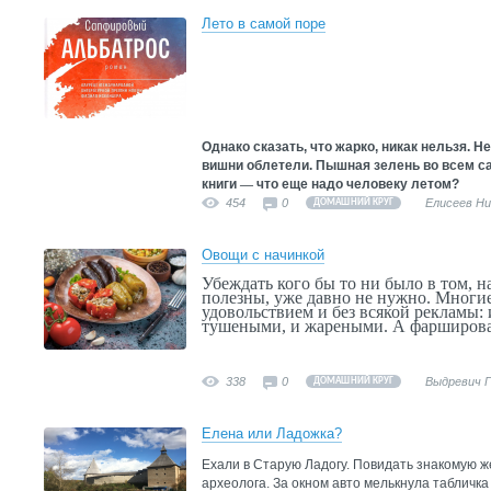
Лето в самой поре
Однако сказать, что жарко, никак нельзя. Н
вишни облетели. Пышная зелень во вс
е
м с
книги
—
что еще надо человеку летом?
454
0
Елисеев Н
ДОМАШНИЙ КРУГ
Овощи с начинкой
Убеждать кого бы то ни было в том, 
полезны, уже давно не нужно. Многие 
удовольствием и без всякой рекламы:
тушеными, и жареными. А фарширова
338
0
Выдревич 
ДОМАШНИЙ КРУГ
Елена или Ладожка?
Ехали в Старую Ладогу. Повидать знакомую ж
археолога. За окном авто мелькнула табличк