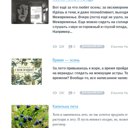
Вот ещё за что любят осень: за оксюморонн
Идёшь в тени, и даже познабливает, выходи
Межвременье. Вчера (лето) ещё не ушло, за
Межвременье. Еще можно сидеть на солнце 
слушать «звук осторожный и глухой плода, 
Например...
328
0
Елисеев Н
ДОМАШНИЙ КРУГ
Время — осень
За лето привыкаешь к жаре, а время пройде
на веранды: глядеть на мокнущие астры. Тож
времени? Вообще-то, все написанное напис
330
0
Елисеев Н
ДОМАШНИЙ КРУГ
Капелька лета
Хоть и закончилось лето, но так хочется продлить 
растущих в лесу. И пусть немного поздно, но, может
разговор.