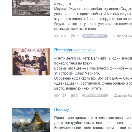
кольцо…»
Маршал Жуков очень любил эту песню Окуджа
услышал ее во время войны. И как ему ни до
эту песню после войны, — твердо стоял на св
Окуджава тоже эту песню услышал во время 
потом уж записал и спел.
439
0
Елисеев Н
ДОМАШНИЙ КРУГ
Петербургские записки
«Петр Великий, Петр Великий! Ты один виновн
понесло тебя на грех?
Восемь месяцев — зима, вместо фиников — 
эти строчки Саши Черного.
Особенно когда скользко. Вот сегодня — бац —
«Двенадцати», растянулся. Очень больно и о
место, пошел книжки читать.
439
0
Елисеев Н
ДОМАШНИЙ КРУГ
Плескау
Просто мне нравится это немецкое название р
для этого грубого языка, нежное, по-настоящ
бессмысленное: плеск волны в нем слышится