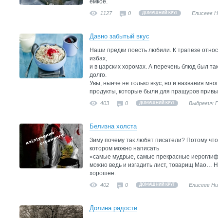
емкое.
1127
0
Елисеев 
ДОМАШНИЙ КРУГ
Давно забытый вкус
Наши предки поесть любили. К трапезе относ
избах,
и в царских хоромах. А перечень блюд был та
долго.
Увы, нынче не только вкус, но и названия мн
продукты, которые были для пращуров привы
403
0
Выдревич 
ДОМАШНИЙ КРУГ
Белизна холста
Зиму почему так любят писатели? Потому что 
котором можно написать
«самые мудрые, самые прекрасные иероглифы
можно ведь и изгадить лист, товарищ Мао… Н
хорошее.
402
0
Елисеев Н
ДОМАШНИЙ КРУГ
Долина радости