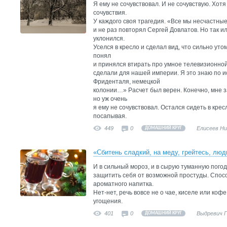
Я ему не сочувствовал. И не сочувствую. Хот
сочувствия.
У каждого своя трагедия. «Все мы несчастны
и не раз повторял Сергей Довлатов. Но так ил
уклонился.
Уселся в кресло и сделал вид, что сильно уто
понял
и принялся втирать про умное телевизионно
сделали для нашей империи. Я это знаю по и
Фриденталя, немецкой
колонии…» Расчет был верен. Конечно, мне за
но уж очень
я ему не сочувствовал. Остался сидеть в крес
посапывая.
449
0
Елисеев Н
ДОМАШНИЙ КРУГ
«Сбитень сладкий, на меду, грейтесь, люд
И в сильный мороз, и в сырую туманную погод
защитить себя от возможной простуды. Спосо
ароматного напитка.
Нет-нет, речь вовсе не о чае, киселе или коф
угощения.
401
0
Выдревич 
ДОМАШНИЙ КРУГ