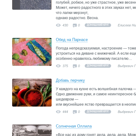
голубей, робкое, но уже страстное, уже весен
Может, ничего радостного в этих звуках нет, 
что лапки мерзнут,
однако радостно. Весна.
430
0
Елисеев Н
ДОМАШНИЙ КРУГ
Обед на Парнасе
Погода непредсказуемая, настроение — тоже.
устроиться на диване с книжечкой. А если еще
особенно нравилось любимому писателю…
375
0
Выдревич 
ДОМАШНИЙ КРУГ
Добавь перчику
У каждого на кухне есть волшебная палочка 
Одно движение руки, и самое неинтересное 
шедевром —
или вкуснейшее яство превращается в неопис
444
0
Выдревич 
ДОМАШНИЙ КРУГ
Солнечная Оллила
«Все нас из дому гонят дела, дела, дела. Мож