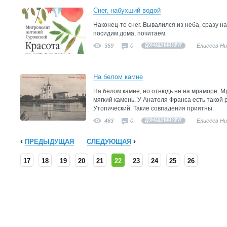
Снег, набухший водой
Наконец-то снег. Вывалился из неба, сразу на
посидим дома, почитаем.
359
0
Елисеев Н
ДОМАШНИЙ КРУГ
На белом камне
На белом камне, но отнюдь не на мраморе. М
мягкий камень. У Анатоля Франса есть такой
Утопический. Такие совпадения приятны.
463
0
Елисеев Н
ДОМАШНИЙ КРУГ
ПРЕДЫДУЩАЯ
СЛЕДУЮЩАЯ
17
18
19
20
21
22
23
24
25
26