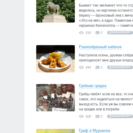
Бывает так: мелькнет что-то ст
виделось, но картинка останетс
берегу — бронзовый лев с мячо
«Это не мяч, а ядро. Памятник
окраинах Кингисеппа — памятн
516
0
ДОМАШНИЙ КРУГ
Разнообразный кабачок
Наступила осень, урожаи собра
преподносят мне друзья-огород
444
0
ДОМАШНИЙ КРУГ
Грибная грядка
Грибы любят если не все, то оч
такое, что надеяться на милост
выход есть. Если уж вы совсем 
на грядке или в погребе.
508
0
ДОМАШНИЙ КРУГ
Граф и Мурзилка