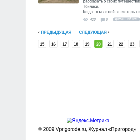
рассказать о своих путешествия
Тбилиси.
Когда-то мы с ней в некоторых 
426
0
ДОМАШНИЙ КРУГ
ПРЕДЫДУЩАЯ
СЛЕДУЮЩАЯ
15
16
17
18
19
20
21
22
23
© 2009 Vprigorode.ru,
Журнал «Пригород»