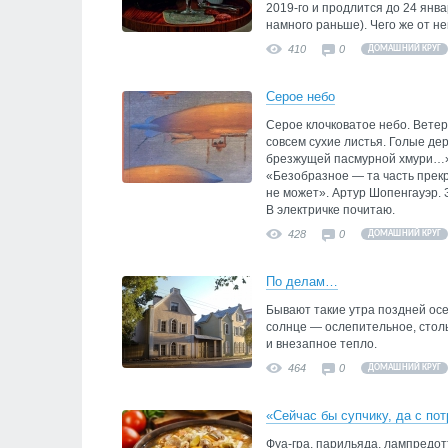
2019-го и продлится до 24 январ
намного раньше). Чего же от не
410
0
ДОМАШНИЙ КРУГ
Серое небо
Серое клочковатое небо. Ветер.
совсем сухие листья. Голые дер
брезжущей пасмурной хмури…» 
«Безобразное — та часть прек
не может». Артур Шопенгауэр. 
В электричке почитаю.
428
0
ДОМАШНИЙ КРУГ
По делам…
Бывают такие утра поздней осе
солнце — ослепительное, стол
и внезапное тепло.
464
0
ДОМАШНИЙ КРУГ
«Сейчас бы супчику, да с п
Фуа-гра, парильяда, лампредо