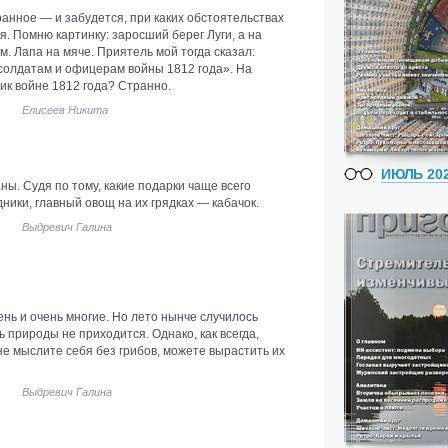
ранное — и забудется, при каких обстоятельствах
я. Помню картинку: заросший берег Луги, а на
м. Лапа на мяче. Приятель мой тогда сказал:
 солдатам и офицерам войны 1812 года». На
ик войне 1812 года? Странно.
Елисеев Никита
ИЮЛЬ 20
ны. Судя по тому, какие подарки чаще всего
ники, главный овощ на их грядках — кабачок.
Выдревич Галина
ень и очень многие. Но лето нынче случилось
ь природы не приходится. Однако, как всегда,
не мыслите себя без грибов, можете вырастить их
Выдревич Галина