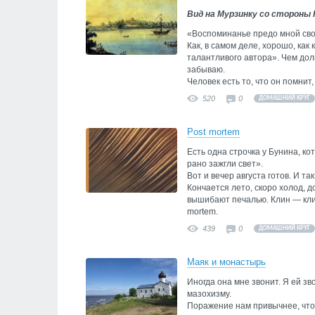
Вид на Мурзинку со стороны 
«Воспоминанье предо мной св
Как, в самом деле, хорошо, как
талантливого автора». Чем до
забываю.
Человек есть то, что он помнит
520
0
ДОМАШНИЙ КРУГ
Post mortem
Есть одна строчка у Бунина, к
рано зажгли свет».
Вот и вечер августа готов. И та
Кончается лето, скоро холод, 
вышибают печалью. Клин — клин
mortem.
439
0
ДОМАШНИЙ КРУГ
Маяк и монастырь
Иногда она мне звонит. Я ей з
мазохизму.
Поражение нам привычнее, чтоб