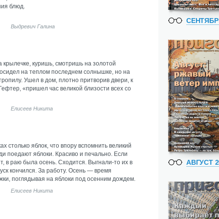
ния блюд.
СЕНТЯБР
Выдревич Галина
 крылечке, куришь, смотришь на золотой
росидел на теплом последнем солнышке, но на
ропилу. Ушел в дом, плотно притворив двери, к
Гефтер, «пришел час великой близости всех со
Елисеев Никита
ках столько яблок, что впору вспомнить великий
ди поедают яблоки. Красиво и печально. Если
АВГУСТ 2
т, в раю была осень. Сходится. Выгнали-то их в
уск кончился. За работу. Осень — время
жки, поглядывая на яблоки под осенним дождем.
Елисеев Никита