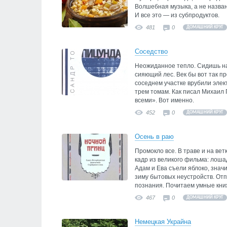
Волшебная музыка, а не назва
И все это — из субпродуктов.
481
0
ДОМАШНИЙ КРУГ
Соседство
Неожиданное тепло. Сидишь на
сияющий лес. Век бы вот так п
соседнем участке врубили элект
трем томам. Как писал Михаил 
всеми». Вот именно.
452
0
ДОМАШНИЙ КРУГ
Осень в раю
Промокло все. В траве и на вет
кадр из великого фильма: лоша
Адам и Ева съели яблоко, значи
зиму бытовых неустройств. Отп
познания. Почитаем умные кни
467
0
ДОМАШНИЙ КРУГ
Немецкая Украйна