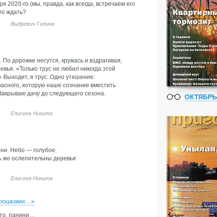
я 2020-го (мы, правда, как всегда, встречаем его
го ждать?
Выдревич Галина
 По дорожке несутся, кружась и вздрагивая,
евья. «Только трус не любил никогда этой
Выходит, я трус. Одно утешение:
расного, которую наше сознание вместить
Закрываю дачу до следующего сезона.
ОКТЯБРЬ
Елисеев Никита
ни. Небо — голубое,
ь же ослепительны деревья
Елисеев Никита
отрошками…»
тто, панини…