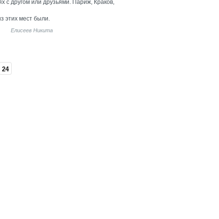
х с другом или друзьями. Париж, Краков,
из этих мест были.
Елисеев Никита
24