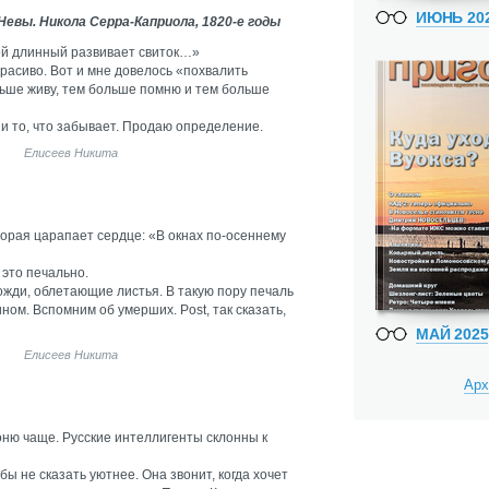
ИЮНЬ 20
Невы. Никола Серра-Каприола, 1820-е годы
ой длинный развивает свиток…»
 красиво. Вот и мне довелось «похвалить
льше живу, тем больше помню и тем больше
, и то, что забывает. Продаю определение.
Елисеев Никита
оторая царапает сердце: «В окнах по-осеннему
к это печально.
дожди, облетающие листья. В такую пору печаль
ом. Вспомним об умерших. Post, так сказать,
МАЙ 2025
Елисеев Никита
Арх
воню чаще. Русские интеллигенты склонны к
ы не сказать уютнее. Она звонит, когда хочет