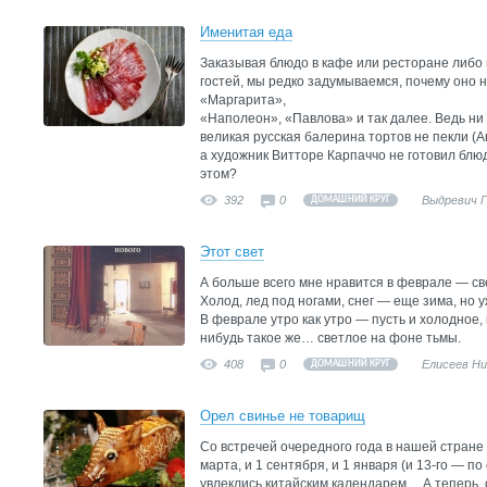
Именитая еда
Заказывая блюдо в кафе или ресторане либо 
гостей, мы редко задумываемся, почему оно 
«Маргарита»,
«Наполеон», «Павлова» и так далее. Ведь ни
великая русская балерина тортов не пекли (А
а художник Витторе Карпаччо не готовил блю
этом?
392
0
Выдревич 
ДОМАШНИЙ КРУГ
Этот свет
А больше всего мне нравится в феврале — св
Холод, лед под ногами, снег — еще зима, но у
В феврале утро как утро — пусть и холодное,
нибудь такое же… светлое на фоне тьмы.
408
0
Елисеев Н
ДОМАШНИЙ КРУГ
Орел свинье не товарищ
Со встречей очередного года в нашей стране 
марта, и 1 сентября, и 1 января (и 13-го — по
увлеклись китайским календарем… А теперь, 