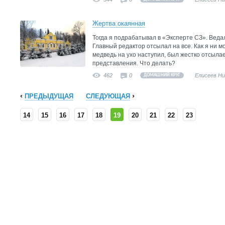
Жертва окаянная
Тогда я подрабатывал в «Эксперте СЗ». Ведал
Главный редактор отсылал на всe. Как я ни мо
медведь на ухо наступил, был жестко отсыл
представления. Что делать?
462
0
Елисеев Н
ДОМАШНИЙ КРУГ
ПРЕДЫДУЩАЯ
СЛЕДУЮЩАЯ
14
15
16
17
18
19
20
21
22
23