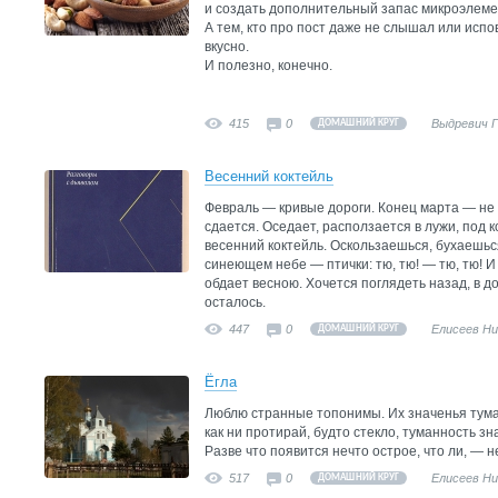
и создать дополнительный запас микроэлемен
А тем, кто про пост даже не слышал или испо
вкусно.
И полезно, конечно.
415
0
Выдревич 
ДОМАШНИЙ КРУГ
Весенний коктейль
Февраль — кривые дороги. Конец марта — не 
сдается. Оседает, расползается в лужи, под
весенний коктейль. Оскользаешься, бухаешься
синеющем небе — птички: тю, тю! — тю, тю! 
обдает весною. Хочется поглядеть назад, в д
осталось.
447
0
Елисеев Н
ДОМАШНИЙ КРУГ
Ёгла
Люблю странные топонимы. Их значенья тум
как ни протирай, будто стекло, туманность зн
Разве что появится нечто острое, что ли, — не
517
0
Елисеев Н
ДОМАШНИЙ КРУГ