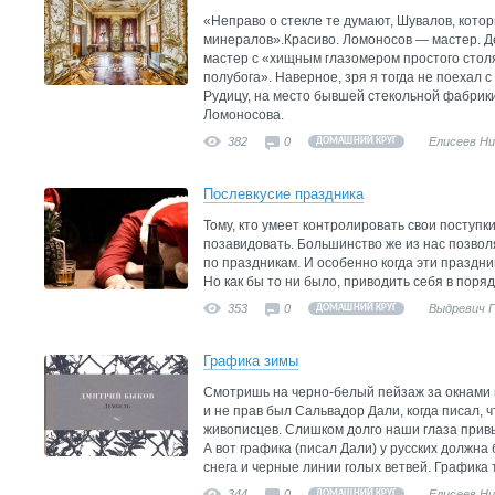
«Неправо о стекле те думают, Шувалов, котор
минералов».Красиво. Ломоносов — мастер. Д
мастер с «хищным глазомером простого столя
полубога». Наверное, зря я тогда не поехал с
Рудицу, на место бывшей стекольной фабри
Ломоносова.
382
0
Елисеев Н
ДОМАШНИЙ КРУГ
Послевкусие праздника
Тому, кто умеет контролировать свои поступк
позавидовать. Большинство же из нас позвол
по праздникам. И особенно когда эти праздни
Но как бы то ни было, приводить себя в поряд
353
0
Выдревич 
ДОМАШНИЙ КРУГ
Графика зимы
Смотришь на черно-белый пейзаж за окнами и
и не прав был Сальвадор Дали, когда писал, ч
живописцев. Слишком долго наши глаза прив
А вот графика (писал Дали) у русских должна
снега и черные линии голых ветвей. Графика т
344
0
Елисеев Н
ДОМАШНИЙ КРУГ