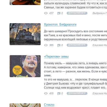
забыли календарь славянский. Ну что ж, как з
Свиньи, так же заранее будем готовиться к г
437
0
Выдревич 
ДОМАШНИЙ КРУГ
Хронотоп. Бибдиалоги
До чего шикарно! Просадить все состояние н
как Гаев, а на красивых баб и вино, после жит
окруженным всеобщей любовью и родственник
385
0
Елисеев Н
ДОМАШНИЙ КРУГ
«Перелом» зимы
Почему июль — макушка лета, а январь никто
А потому, наверное, что зима одинакова, как с
стоит, а лето — разное, как жизнь. Если и чу
зиме,
то это не макушка, а… перелом. В конце янва
у Дмитрия Быкова: «Ну и где триумфальный б
Солнце над ним водружает крест, плавит его, 
400
0
Елисеев Н
ДОМАШНИЙ КРУГ
Стекло