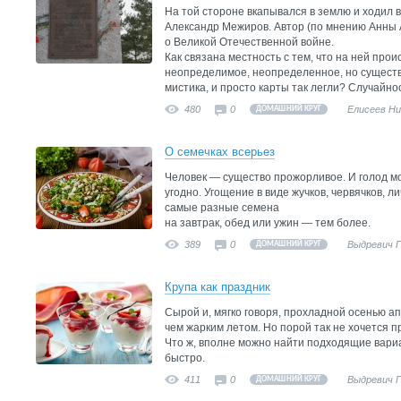
На той стороне вкапывался в землю и ходил 
Александр Межиров. Автор (по мнению Анны 
о Великой Отечественной войне.
Как связана местность с тем, что на ней про
неопределимое, неопределенное, но сущест
мистика, и просто карты так легли? Случайност
480
0
Елисеев Н
ДОМАШНИЙ КРУГ
О семечках всерьез
Человек — существо прожорливое. И голод мо
угодно. Угощение в виде жучков, червячков, ли
самые разные семена
на завтрак, обед или ужин — тем более.
389
0
Выдревич 
ДОМАШНИЙ КРУГ
Крупа как праздник
Сырой и, мягко говоря, прохладной осенью ап
чем жарким летом. Но порой так не хочется 
Что ж, вполне можно найти подходящие вариан
быстро.
411
0
Выдревич 
ДОМАШНИЙ КРУГ