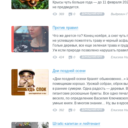
Крысы чуть больше года — до 11 февраля 202
не предвидится.
369
0
Выдревич 
ДОМАШНИЙ КРУГ
Против правил
Что же деется-то? Конец ноября, а снег чуть
не успевшую пожелтеть траву и черный асфаль
Голые деревья, все еще зеленая трава и гру
Уж если природе позволено нарушать правила
424
0
Елисеев Н
ДОМАШНИЙ КРУГ
Дни поздней осени
«Дни поздней осени бранят обыкновенно...» 
помещикам хорошо. Урожай собран, оброк вы
в ранние сумерки. Одна радость — деревья. 
гигантские роскошные букеты. Все одно печаль
весело, по определению Василия Ключевского
умные книги. В многом знании… Ну, вы в курсе
392
0
Елисеев Н
ДОМАШНИЙ КРУГ
Штабс-капитан и лейтенант