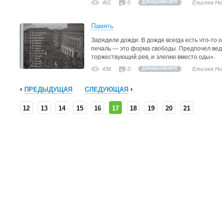
401
0
Елисеев Н
ДОМАШНИЙ КРУГ
Память
Зарядили дожди. В дожде всегда есть что-то
печаль — это форма свободы. Предпочел ведь
торжествующий рев, и элегию вместо оды».
436
0
Елисеев Н
ДОМАШНИЙ КРУГ
ПРЕДЫДУЩАЯ
СЛЕДУЮЩАЯ
12
13
14
15
16
17
18
19
20
21