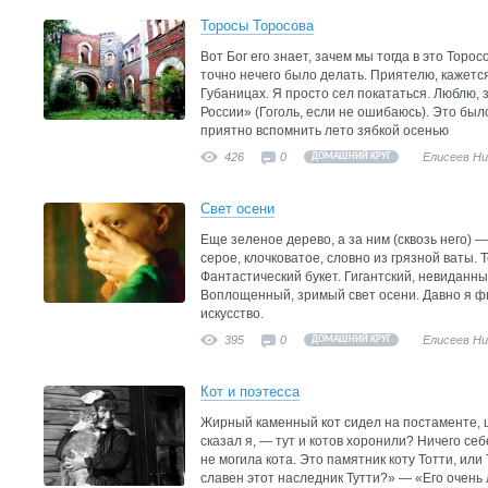
Торосы Торосова
Вот Бог его знает, зачем мы тогда в это Торо
точно нечего было делать. Приятелю, кажется,
Губаницах. Я просто сел покататься. Люблю, 
России» (Гоголь, если не ошибаюсь). Это бы
приятно вспомнить лето зябкой осенью
426
0
Елисеев Н
ДОМАШНИЙ КРУГ
Свет осени
Еще зеленое дерево, а за ним (сквозь него) —
серое, клочковатое, словно из грязной ваты. 
Фантастический букет. Гигантский, невиданны
Воплощенный, зримый свет осени. Давно я фи
искусство.
395
0
Елисеев Н
ДОМАШНИЙ КРУГ
Кот и поэтесса
Жирный каменный кот сидел на постаменте, щ
сказал я, — тут и котов хоронили? Ничего себ
не могила кота. Это памятник коту Тотти, или
славен этот наследник Тутти?» — «Его очень