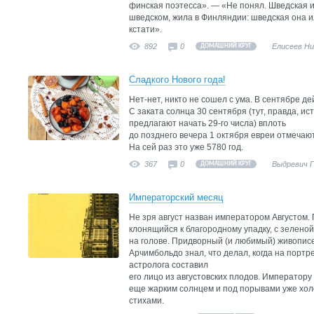
финская поэтесса». — «Не понял. Шведская 
шведском, жила в Финляндии: шведская она и
кстати».
892
0
Елисеев Н
ДОМАШНИЙ КРУГ
Сладкого Нового года!
Нет-нет, никто не сошел с ума. В сентябре д
С заката солнца 30 сентября (тут, правда, и
предлагают начать 29-го числа) вплоть
до позднего вечера 1 октября евреи отмечаю
На сей раз это уже 5780 год.
367
0
Выдревич 
ДОМАШНИЙ КРУГ
Императорский месяц
Не зря август назван императором Августом
клонящийся к благородному упадку, с зелено
на голове. Придворный (и любимый) живописе
Арчимбольдо знал, что делал, когда на порт
астролога составил
его лицо из августовских плодов. Императору
еще жарким солнцем и под порывами уже хо
стихами.