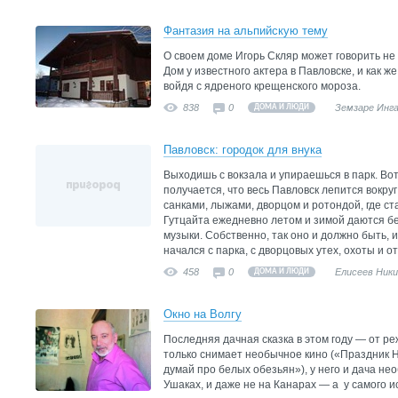
Фантазия на альпийскую тему
О своем доме Игорь Скляр может говорить не
Дом у известного актера в Павловске, и как ж
войдя с ядреного крещенского мороза.
838
0
Земзаре Инг
ДОМА И ЛЮДИ
Павловск: городок для внука
Выходишь с вокзала и упираешься в парк. Вот
получается, что весь Павловск лепится вокруг
санками, лыжами, дворцом и ротондой, где с
Гутцайта ежедневно летом и зимой даются б
музыки. Собственно, так оно и должно быть, 
начался с парка, с дворцовых утех, охоты и о
458
0
Елисеев Ник
ДОМА И ЛЮДИ
Окно на Волгу
Последняя дачная сказка в этом году — от 
только снимает необычное кино («Праздник Н
думай про белых обезьян»), у него и дача не
Ушаках, и даже не на Канарах — а у самого и