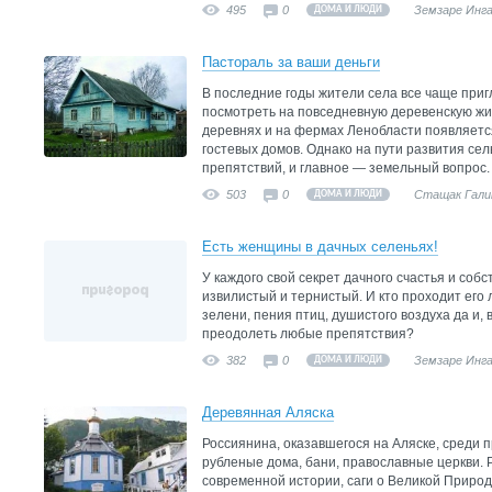
495
0
Земзаре Инг
ДОМА И ЛЮДИ
Пастораль за ваши деньги
В последние годы жители села все чаще приг
посмотреть на повседневную деревенскую жиз
деревнях и на фермах Ленобласти появляетс
гостевых домов. Однако на пути развития се
препятствий, и главное — земельный вопрос.
503
0
Стащак Гали
ДОМА И ЛЮДИ
Есть женщины в дачных селеньях!
У каждого свой секрет дачного счастья и собс
извилистый и тернистый. И кто проходит его 
зелени, пения птиц, душистого воздуха да и, 
преодолеть любые препятствия?
382
0
Земзаре Инг
ДОМА И ЛЮДИ
Деревянная Аляска
Россиянина, оказавшегося на Аляске, среди 
рубленые дома, бани, православные церкви. 
современной истории, саги о Великой Природ