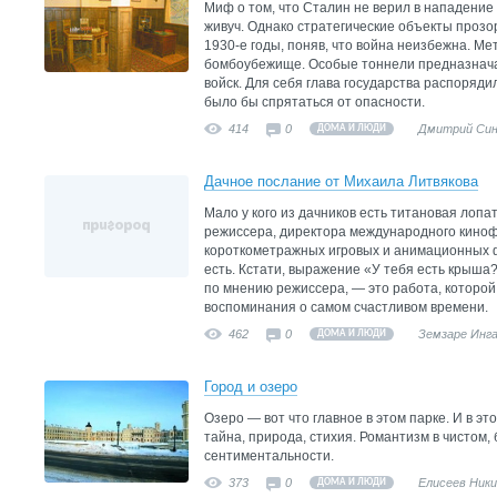
Миф о том, что Сталин не верил в нападение
живуч. Однако стратегические объекты прозо
1930-е годы, поняв, что война неизбежна. Ме
бомбоубежище. Особые тоннели предназнача
войск. Для себя глава государства распоряди
было бы спрятаться от опасности.
414
0
Дмитрий Син
ДОМА И ЛЮДИ
Дачное послание от Михаила Литвякова
Мало у кого из дачников есть титановая лопа
режиссера, директора международного кино
короткометражных игровых и анимационных 
есть. Кстати, выражение «У тебя есть крыша?
по мнению режиссера, — это работа, которой 
воспоминания о самом счастливом времени.
462
0
Земзаре Инг
ДОМА И ЛЮДИ
Город и озеро
Озеро — вот что главное в этом парке. И в эт
тайна, природа, стихия. Романтизм в чистом,
сентиментальности.
373
0
Елисеев Ник
ДОМА И ЛЮДИ