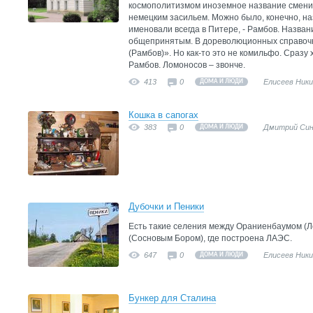
космополитизмом иноземное название сменили
немецким засильем. Можно было, конечно, назв
именовали всегда в Питере, - Рамбов. Назва
общепринятым. В дореволюционных справочн
(Рамбов)». Но как-то это не комильфо. Сразу
Рамбов. Ломоносов – звонче.
413
0
Елисеев Ник
ДОМА И ЛЮДИ
Кошка в сапогах
383
0
Дмитрий Син
ДОМА И ЛЮДИ
Дубочки и Пеники
Есть такие селения между Ораниенбаумом (
(Сосновым Бором), где построена ЛАЭС.
647
0
Елисеев Ник
ДОМА И ЛЮДИ
Бункер для Сталина