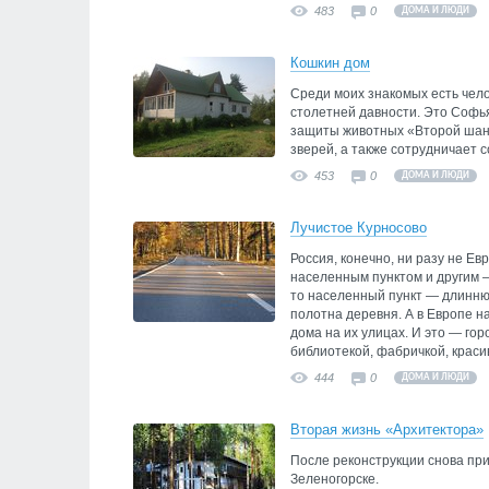
483
0
ДОМА И ЛЮДИ
Кошкин дом
Среди моих знакомых есть чел
столетней давности. Это Софь
защиты животных «Второй шанс
зверей, а также сотрудничает
453
0
ДОМА И ЛЮДИ
Лучистое Курносово
Россия, конечно, ни разу не Ев
населенным пунктом и другим 
то населенный пункт — длинню
полотна деревня. А в Европе на
дома на их улицах. И это — гор
библиотекой, фабричкой, крас
444
0
ДОМА И ЛЮДИ
Вторая жизнь «Архитектора»
После реконструкции снова при
Зеленогорске.