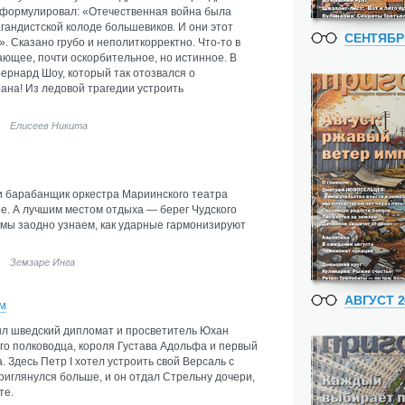
сформулировал: «Отечественная война была
гандистской колоде большевиков. И они этот
СЕНТЯБР
. Сказано грубо и неполиткорректно. Что-то в
ющее, почти оскорбительное, но истинное. В
ернард Шоу, который так отозвался о
рана! Из ледовой трагедии устроить
Елисеев Никита
 барабанщик оркестра Мариинского театра
е. А лучшим местом отдыха — берег Чудского
, мы заодно узнаем, как ударные гармонизируют
Земзаре Инга
АВГУСТ 2
м
л шведский дипломат и просветитель Юхан
го полководца, короля Густава Адольфа и первый
. Здесь Петр I хотел устроить свой Версаль с
иглянулся больше, и он отдал Стрельну дочери,
те.