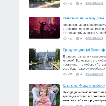
415
0
ДОМА И ЛЮДИ
Импровизация на тему дома
Профессия дирижера подразуме
становится местом, где можно 
петербургский дирижер Андрей
432
0
ДОМА И ЛЮДИ
Пращуроподобный Петергоф
Его перестраивали и переделы
мировой. Более всего его любил
исключено, что любовь к Петер
всем будь пращуру подобен…»
429
0
ДОМА И ЛЮДИ
Кузины из «Морфизприбора»
Некогда дачи было принято не с
традиция активно возрождаетс
которая у себя за городом при
ДОМА И ЛЮДИ