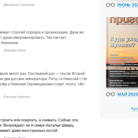
ИЮНЬ 20
Дмитрий Синочкин
вает строгий порядок и организацию. Дача же
от души импровизировать. Так считает
 Аниханов.
Земзаре Инга
вали много раз. Последний раз — после Второй
и два русских императора: Петр I и Николай I. Не
гофу у Николая спровоцировал совет поэта: «Во
МАЙ 2025
Елисеев Никита
Арх
троить или покупать, а снимать. Сейчас эта
я. Возрождает ее и семья Натальи Шварц,
нимает даже иностранных гостей.