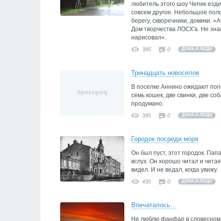
любитель этого шоу Чепик езди
совсем другое. Небольшое поло
берегу, скворечники, домики. 
Дом творчества ЛОСХ'а. Не знаю,
нарисовал».
395
0
ДОМА И ЛЮДИ
Тринадцать новоселов
В поселке Аннино ожидают поп
семь кошек, две свинки, две соб
продумано.
395
0
ДОМА И ЛЮДИ
Городок посреди моря
Он был пуст, этот городок. Пап
вслух. Он хорошо читал и читает
видел. И не ведал, когда увижу.
435
0
ДОМА И ЛЮДИ
Впечаталось…
Не люблю фанфар в словесном и