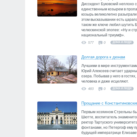
Диссидент Буковский неплохо 
единственным козырем в пропа
козырь великолепно разыграли»
этом высказывании есть царапа
таком же ключе любил шутить Б
челюскинской эпопее: «Ну и ст
национальный триумф».
577
0
ДОМА И ЛЮДИ
Долгая дорога к дюнам
Лучшими в мире инструментами
Юрий Алексеев считает ударны
озера. Побывав у него в гостях
человека и даже исцеляют.
483
0
ДОМА И ЛЮДИ
Прощание с Константиновски
Первым хозяином Стрельны бы
Шютте, воспитатель знаменито
ректор Тартуского университета
фонтанами, но Петергоф ему пр
будущей императрице Елизаве