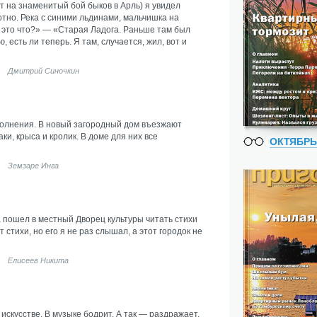
т на знаменитый бой быков в Арль) я увидел
тно. Река с синими льдинами, мальчишка на
«А это что?» — «Старая Ладога. Раньше там был
 есть ли теперь. Я там, случается, жил, вот и
Дмитрий Синочкин
олнения. В новый загородный дом въезжают
аки, крыса и кролик. В доме для них все
ОКТЯБРЬ
Земзаре Инга
а пошел в местный Дворец культуры читать стихи
 стихи, но его я не раз слышал, а этот городок не
Елисеев Никита
скусстве. В музыке бодрит. А так — раздражает.