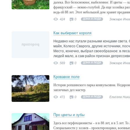
далека. Все белоснежное, выбеленное. И цветы — к
французский — нежно-голубой. Да еще хозяйка рас
ведь ей 88 лет. Этот небольшой дом хранит предания
424
0
Земзаре Инг
ДОМА И ЛЮДИ
Как выбирают короля
Недавно нас пугали разными концами света. 
майя, Колесо Сварога, другие источники, посч
Место, конечно, выбрал своеобразное: в лес
людей мало, а сам район признан депрессив
569
0
Земзаре Инг
ДОМА И ЛЮДИ
Кровавое поле
История ропшинского парка конвульсивна. Недаром 
заплечных дел мастер.
471
0
Елисеев Ник
ДОМА И ЛЮДИ
Про цветы и зубы
Здесь все перфекционисты – и в 88 лет, и в 5 лет. То
Специальности у хозяев - проектировщики, военные