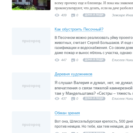
всему прочему еще и близнецы. И пока мы знакомим
проконсультируют, что делать, если на даче разболел
409
0
Земзаре Инг
ДОМА И ЛЮДИ
Как обустроить Песочный?
В Песочном можно реализовать уйму проектов
животных, считает Сергей Большаков. И еще
газификации и водоснабжения. Со своим дом
даже пожар и вынос яблонь с участка, однако
447
0
Елисеев Ник
ДОМА И ЛЮДИ
Деревня художников
Я слушал Валерия и думал, нет, не думал
впечатления о связи тяжелой камнерезной 
там у Мандельштама? «Сестры – тяжесть и
437
0
Елисеев Ник
ДОМА И ЛЮДИ
Обман зрения
Вот она, Шлиссельбургская крепость, 500 дн
против немцев. Но тебе, как тем немцам, до 