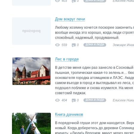
403
0
Елисеев Ник
ДОМА И ЛЮДИ
Дом вокруг печи
Любому хозяину хочется поскорее закончить п
вообще иногда это хорошо, когда люди строят
спокойный, надежный, продуманный.
559
0
Земзаре Инг
ДОМА И ЛЮДИ
Лес в городе
В детстве меня один раз занесло в Сосновый
пышная, тропическая какая-то зелень и… бюс
основателя городка атомщиков и ЛАЭС. Акад
самом въезде в город и выглядывал из леса, 
подошел поближе и снова изумился. На меня
советский пиджак.
404
0
Елисеев Ник
ДОМА И ЛЮДИ
Книга дачников
В порядочной глуши этот дом находится. Вер
новый. Когда доберетесь до деревни Согиниц
кричать: «Люди!» Впрочем, минут через десять