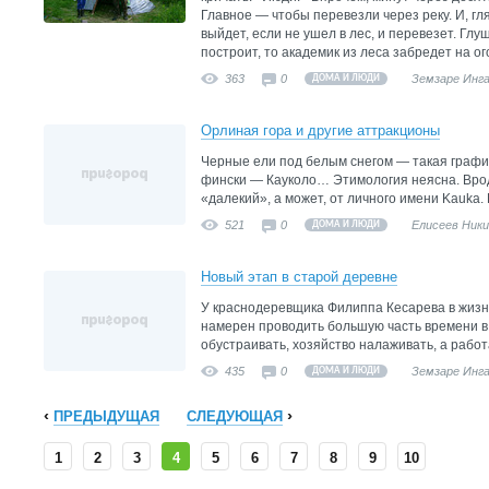
Главное — чтобы перевезли через реку. И, гл
выйдет, если не ушел в лес, и перевезет. Глуш
построит, то академик из леса забредет на ого
363
0
Земзаре Инг
ДОМА И ЛЮДИ
Орлиная гора и другие аттракционы
Черные ели под белым снегом — такая график
фински — Кауколо… Этимология неясна. Врод
«далекий», а может, от личного имени Kauka. 
521
0
Елисеев Ник
ДОМА И ЛЮДИ
Новый этап в старой деревне
У краснодеревщика Филиппа Кесарева в жизн
намерен проводить большую часть времени в
обустраивать, хозяйство налаживать, а работ
435
0
Земзаре Инг
ДОМА И ЛЮДИ
ПРЕДЫДУЩАЯ
СЛЕДУЮЩАЯ
1
2
3
4
5
6
7
8
9
10