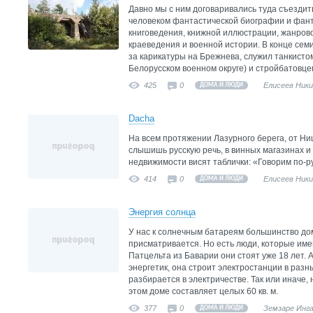
Давно мы с ним договаривались туда съездить
человеком фантастической биографии и фант
книговедения, книжной иллюстрации, жанрово
краеведения и военной истории. В конце сем
за карикатуры на Брежнева, служил танкист
Белорусском военном округе) и стройбатовце
425
0
Елисеев Ник
ДОМА И ЛЮДИ
Dacha
На всем протяжении Лазурного берега, от Ни
слышишь русскую речь, в винных магазинах и 
недвижимости висят таблички: «Говорим по-р
414
0
Елисеев Ник
ДОМА И ЛЮДИ
Энергия солнца
У нас к солнечным батареям большинство до
присматривается. Но есть люди, которые име
Патцельта из Баварии они стоят уже 18 лет. А
энергетик, она строит электростанции в раз
разбирается в электричестве. Так или иначе,
этом доме составляет целых 60 кв. м.
377
0
Земзаре Инг
ДОМА И ЛЮДИ