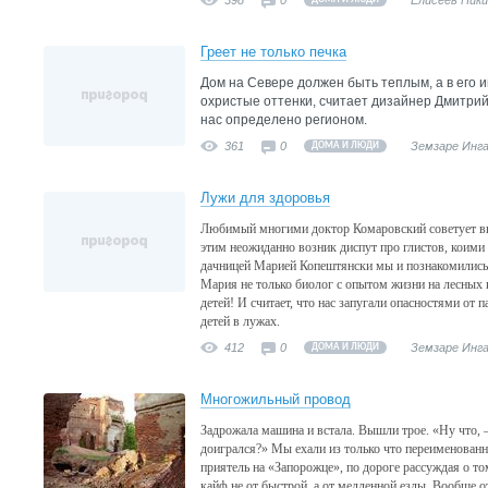
398
0
Елисеев Ник
Греет не только печка
Дом на Севере должен быть теплым, а в его
охристые оттенки, считает дизайнер Дмитри
нас определено регионом.
361
0
Земзаре Инг
ДОМА И ЛЮДИ
Лужи для здоровья
Любимый многими доктор Комаровский советует выв
этим неожиданно возник диспут про глистов, коими
дачницей Марией Копештянски мы и познакомились
Мария не только биолог с опытом жизни на лесных
детей! И считает, что нас запугали опасностями от 
детей в лужах.
412
0
Земзаре Инг
ДОМА И ЛЮДИ
Многожильный провод
Задрожала машина и встала. Вышли трое. «Ну что, –
доигрался?» Мы ехали из только что переименованн
приятель на «Запорожце», по дороге рассуждая о то
кайф не от быстрой, а от медленной езды. Вообще 