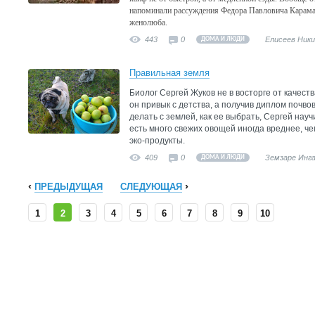
напоминали рассуждения Федора Павловича Карама
женолюба.
443
0
Елисеев Ник
ДОМА И ЛЮДИ
Правильная земля
Биолог Сергей Жуков не в восторге от качеств
он привык с детства, а получив диплом почвов
делать с землей, как ее выбрать, Сергей науч
есть много свежих овощей иногда вреднее, чем
эко-продукты.
409
0
Земзаре Инг
ДОМА И ЛЮДИ
ПРЕДЫДУЩАЯ
СЛЕДУЮЩАЯ
1
2
3
4
5
6
7
8
9
10