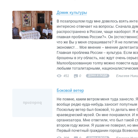
Домик культуры
В позапрошлом году мне довелось взять инте
интересно отвечает на вопросы. Сначала дума
распространено в России, чаще наоборот. Я е
главная проблема России?». Он (естественно)
что же Вы у меня спрашиваете? Я не политик,
экономист… Мое мнение – мнение дилетанта
Главная проблема России – культура. Если вс
брошены в эту область, нас ждут очень серь
Малообразованную толпу можно повести куда 
любыми тоталитарными, националистическим
451
0
Елисеев Ник
ДОМА И ЛЮДИ
Боковой ветер
Не помню, каким ветром меня туда занесло. 
вообще редко куда-нибудь заносит попутным 
Поскольку ветер был боковой, то делать мне 
краеведческий музей. Он мне понравился. И я
организатора. Мне ответили, что был такой с
втором году жизни. Я ушам не поверил, но мне
Первый почетный гражданин города Всеволожск
ДОМА И ЛЮДИ