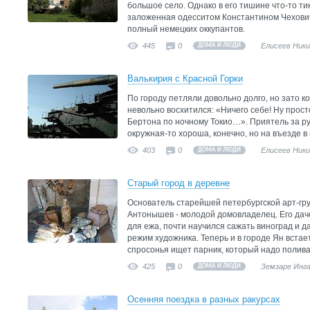
большое село. Однако в его тишине что-то тик
заложенная одесситом Константином Чехович
полный немецких оккупантов.
445
0
Елисеев Ник
ДОМА И ЛЮДИ
Валькирия с Красной Горки
По городу петляли довольно долго, но зато ко
невольно восхитился: «Ничего себе! Ну прос
Бертона по ночному Токио…». Приятель за ру
окружная-то хороша, конечно, но на въезде в 
403
0
Елисеев Ник
ДОМА И ЛЮДИ
Старый город в деревне
Основатель старейшей петербургской арт-г
Антонышев - молодой домовладелец. Его даче 
для ежа, почти научился сажать виноград и 
режим художника. Теперь и в городе Ян встает
спросонья ищет парник, который надо полива
425
0
Земзаре Инг
ДОМА И ЛЮДИ
Осенняя поездка в разных ракурсах