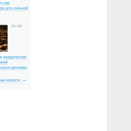
о как
гра для сильной
383
 в юридических
шней
асилья рекламы
ые новости