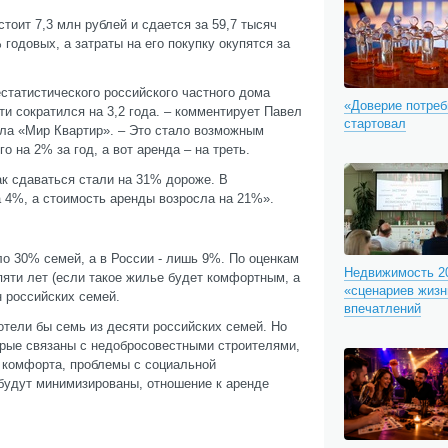
тоит 7,3 млн рублей и сдается за 59,7 тысяч
годовых, а затраты на его покупку окупятся за
татистического российского частного дома
«Доверие потреб
ти сократился на 3,2 года. – комментирует Павел
стартовал
ла «Мир Квартир». – Это стало возможным
о на 2% за год, а вот аренда – на треть.
ак сдаваться стали на 31% дороже. В
а 4%, а стоимость аренды возросла на 21%».
о 30% семей, а в России - лишь 9%. По оценкам
Недвижимость 20
пяти лет (если такое жилье будет комфортным, а
«сценариев жизн
н российских семей.
впечатлений
тели бы семь из десяти российских семей. Но
орые связаны с недобросовестными строителями,
о комфорта, проблемы с социальной
 будут минимизированы, отношение к аренде