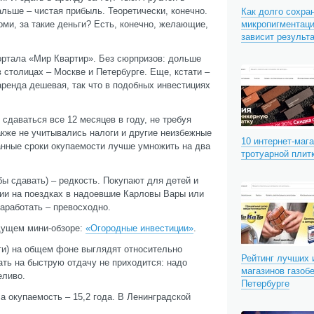
альше – чистая прибыль. Теоретически, конечно.
Как долго сохра
оми, за такие деньги? Есть, конечно, желающие,
микропигментаци
зависит результ
ортала «Мир Квартир». Без сюрпризов: дольше
 столицах – Москве и Петербурге. Еще, кстати –
 аренда дешевая, так что в подобных инвестициях
сдаваться все 12 месяцев в году, не требуя
Также не учитывались налоги и другие неизбежные
10 интернет-маг
анные сроки окупаемости лучше умножить на два
тротуарной плит
ы сдавать) – редкость. Покупают для детей и
мии на поездках в надоевшие Карловы Вары или
заработать – превосходно.
дущем мини-обзоре:
«Огородные инвестиции»
.
ти) на общем фоне выглядят относительно
Рейтинг лучших 
ть на быструю отдачу не приходится: надо
магазинов газобе
еливо.
Петербурге
а окупаемость – 15,2 года. В Ленинградской