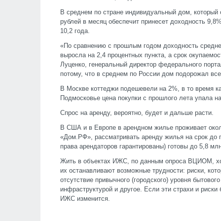
В среднем по стране индивидуальный дом, который с
рублей в месяц обеспечит принесет доходность 9,8% 
10,2 года.
«По сравнению с прошлым годом доходность среднес
выросла на 2,4 процентных пункта, а срок окупаемос
Луценко, генеральный директор федерального порта
потому, что в среднем по России дом подорожал всег
В Москве коттеджи подешевели на 2%, в то время к
Подмосковье цена покупки с прошлого лета упала н
Спрос на аренду, вероятно, будет и дальше расти.
В США и в Европе в арендном жилье проживает окол
«Дом.РФ», рассматривать аренду жилья на срок до 
права арендаторов гарантированы) готовы до 5,8 мл
Жить в объектах ИЖС, по данным опроса ВЦИОМ, хо
их останавливают возможные трудности: риски, кот
отсутствие привычного (городского) уровня бытовог
инфраструктурой и другое. Если эти страхи и риски
ИЖС изменится.