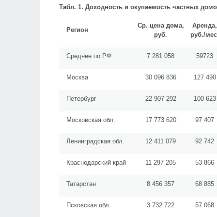
Табл. 1. Доходность и окупаемость частных дом
Ср. цена дома,
Аренда,
Регион
руб.
руб./мес
Среднее по РФ
7 281 058
59723
Москва
30 096 836
127 490
Петербург
22 907 292
100 623
Московская обл.
17 773 620
97 407
Ленинградская обл.
12 411 079
92 742
Краснодарский край
11 297 205
53 866
Татарстан
8 456 357
68 885
Псковская обл.
3 732 722
57 068