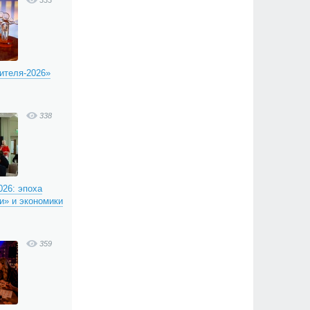
333
ителя-2026»
338
26: эпоха
и» и экономики
359