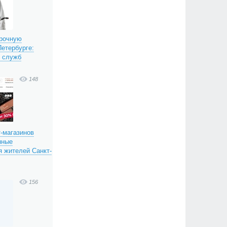
срочную
етербурге:
х служб
148
т-магазинов
нные
 жителей Санкт-
156