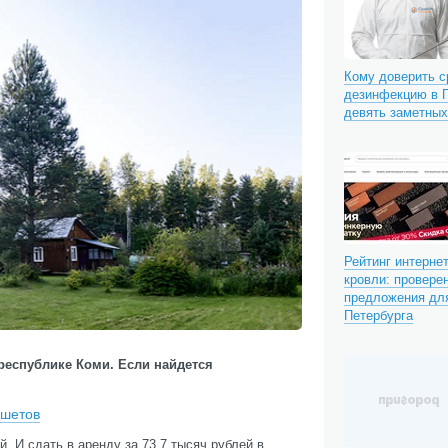
Кому доверить 
дезинфекцию в П
девять заметны
Рейтинг интерне
кровли: провере
предложения для
Петербурга
 республике Коми. Если найдется
ншетов
. И сдать в аренду за 73,7 тысяч рублей в