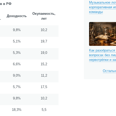
Музыкальное лот
ов в РФ
корпоративная и
команды
Окупаемость,
Доходность
.
лет
9,8%
10,2
5,1%
19,7
Как разобраться
5,3%
19,0
вопросах без ли
нервотрёпки и з
6,6%
15,2
Остальн
9,0%
11,2
5,7%
17,5
9,8%
10,2
18,3%
5,5