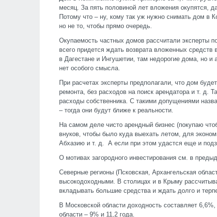
месяц. За пять половиной лет вложения окупятся, д
Потому что – ну, кому так уж нужно снимать дом в К
но не то, чтобы прямо очередь.
Окупаемость частных домов рассчитали эксперты п
всего придется ждать возврата вложенных средств в
в Дагестане и Ингушетии, там недорогие дома, но и
нет особого смысла.
При расчетах эксперты предполагали, что дом будет 
ремонта, без расходов на поиск арендатора и т. д. 
расходы собственника. С такими допущениями назв
– тогда они будут ближе к реальности.
На самом деле чисто арендный бизнес (покупаю чтоб
внуков, чтобы было куда выехать летом, для эконо
Абхазию и т. д. А если при этом удастся еще и под
О мотивах загородного инвестирования см. в преды
Северные регионы (Псковская, Архангельская облас
высокодоходными. В столицах и в Крыму рассчитыва
вкладывать большие средства и ждать долго и терп
В Московской области доходность составляет 6,6%, 
области – 9% и 11,2 года.