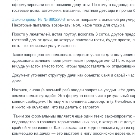
сформулировали свою позицию депутаты. Поэтому в садоводстве
гостевые дома, автомойки, магазины, платные детсады и прочий б
Законопроект № № 880220-8
вносит поправки в основной регулир
Некоторые пытались возражать: мол, кафе тоже для отдыха.
Просто у любителей, встав поутру, вскопать 3 сотки, другое пре
гостевой дом от дачи, на которую приехали гости, будет просто, 
есть - гостиничные услуги законны.
Также запрещено «использовать садовые участки для получения 
адресована излишне предприимчивым председателя СНТ, которые 
нибудь участок вместо того, чтобы предоставлять их отдыхающи
Документ уточняет структуру дачи как объекта: баня и сарай - ча
дома.
Наконец, снова (в восьмой раз) введен запрет на угодья. «Не до
землях сельхозугодий». Эта формула носит чисто ритуальный хар
конвой свободен». Потому что половина садоводств (в Ленобласти
и никто не объяснил, что им делать с запретом.
Таким же формальным является еще один тезис законопроекта: 
садоводства в границах территориальных зон, в которых не допу
крайней мере изящно. Как высказался в ходе полемики один из пр
коммерцию на дачах — это выстрел в ногу российской деревне, и