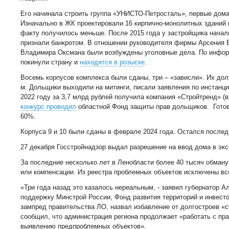
Его начинала строить группа «УНИСТО-Петросталь», первые дома
Изначально в ЖК проектировали 16 кирпично-монолитных зданий в
факту получилось меньше. После 2015 года у застройщика начал
признали банкротом. В отношении руководителя фирмы Арсения 
Владимира Оксмана были возбуждены уголовные дела. По инфор
покинули страну и
находятся в розыске
.
Восемь корпусов комплекса были сданы, три – «зависли». Их дол
м. Дольщики выходили на митинги, писали заявления по инстанция
2022 году за 3,7 млрд рублей получила компания «Стройтренд» (в
конкурс проводил
областной Фонд защиты прав дольщиков. Готов
60%.
Корпуса 9 и 10 были сданы в феврале 2024 года. Остался последн
27 декабря Госстройнадзор выдал разрешение на ввод дома в эк
За последние несколько лет в Ленобласти более 40 тысяч обман
или компенсации. Из реестра проблемных объектов исключены вс
«Три года назад это казалось нереальным, - заявил губернатор А
поддержку Минстрой России, Фонд развития территорий и инвесто
зампред правительства ЛО, назвал избавление от долгостроев «с
сообщил, что администрация региона продолжает «работать с пр
выявлению предпроблемных объектов».