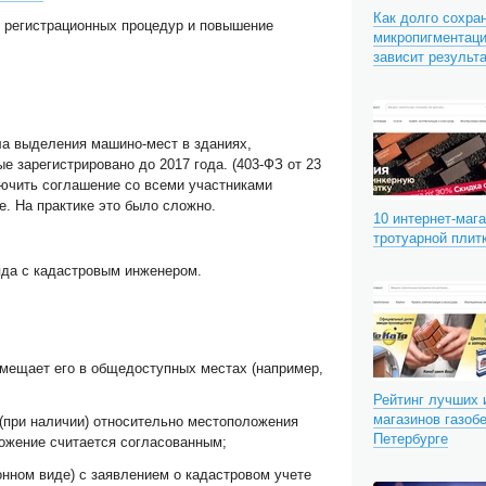
Как долго сохра
 регистрационных процедур и повышение
микропигментаци
зависит результ
ла выделения машино-мест в зданиях,
е зарегистрировано до 2017 года. (403-ФЗ от 23
лючить соглашение со всеми участниками
. На практике это было сложно.
10 интернет-маг
тротуарной плит
яда с кадастровым инженером.
мещает его в общедоступных местах (например,
Рейтинг лучших 
магазинов газобе
 (при наличии) относительно местоположения
Петербурге
ожение считается согласованным;
онном виде) с заявлением о кадастровом учете