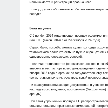
машино-места и регистрации прав на него.
Если у других собственников обоснованные возраще
порядке.
Баня на учете
С 9 ноября 2024 года упрощен порядок оформления 
или СНТ (закон 370-ФЗ от 29 октября 2024 года).
Сараи, бани, погреба, летние кухни, колодцы и друг
технического плана (то есть не нужно обращаться к
одновременно следующих условий:
- наличие техпаспортов (не обязательно технически
внесена в тех паспорт всего домовладения), оценоч
января 2013 года в органах по государственному те
(регистрационных книг, реестров, копий правоустана
- и правоустанавливающих документов на участок (п
наследуемого владения, постоянного (бессрочного) 
аренды).
При этом упрощенный порядок НЕ распространяется
объекты, объекты, признанные самовольной построй