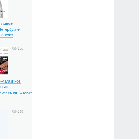
срочную
етербурге:
х служб
138
т-магазинов
нные
 жителей Санкт-
144