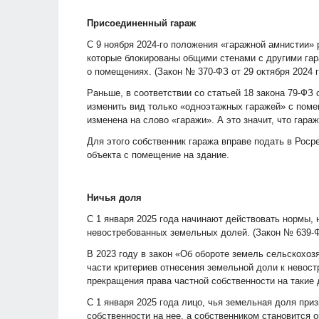
Присоединенный гараж
С 9 ноября 2024-го положения «гаражной амнистии» 
которые блокированы общими стенами с другими гар
о помещениях. (Закон № 370-ФЗ от 29 октября 2024 г
Раньше, в соответствии со статьей 18 закона 79-ФЗ
изменить вид только «одноэтажных гаражей» с поме
изменена на слово «гаражи». А это значит, что гара
Для этого собственник гаража вправе подать в Роср
объекта с помещение на здание.
Ничья доля
С 1 января 2025 года начинают действовать нормы, 
невостребованных земельных долей. (Закон № 639-ФЗ
В 2023 году в закон «Об обороте земель сельскохоз
части критериев отнесения земельной доли к невост
прекращения права частной собственности на такие
С 1 января 2025 года лицо, чья земельная доля при
собственности на нее, а собственником становится 