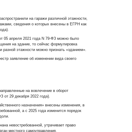
распространили на гаражи различной этажности,
ажами, сведения о которых внесены в ЕГРН как
ода).
 от 05 апреля 2021 года N 79-ФЗ можно было
щения на здание, то сейчас формулировка
жи разной этажности можно признать «зданием».
еестр заявление об изменении вида своего
направленные на вовлечение в оборот
 от 29 декабря 2022 года).
яйственного назначения» внесены изменения, в
ребованной, а с 2025 года изменится порядок
 доли.
знана невостребованной, утрачивает право
орган местного самоуправления.