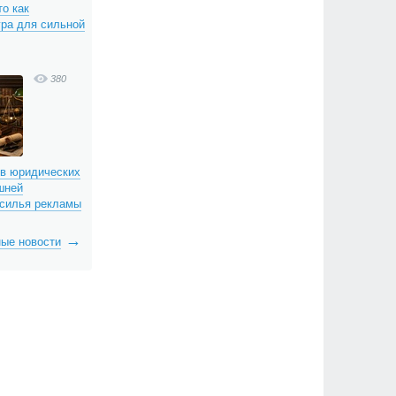
о как
гра для сильной
380
 в юридических
шней
асилья рекламы
ые новости