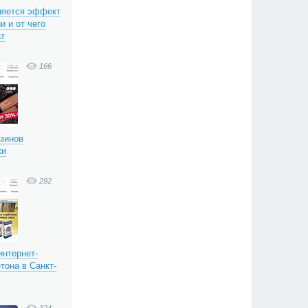
няется эффект
и и от чего
ат
166
азинов
ки
292
интернет-
тона в Санкт-