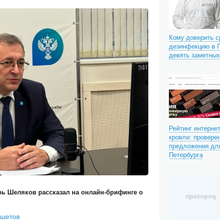
Кому доверить 
дезинфекцию в П
девять заметны
Рейтинг интерне
кровли: провере
предложения для
Петербурга
рь Шеляков рассказал на онлайн-брифинге о
ншетов