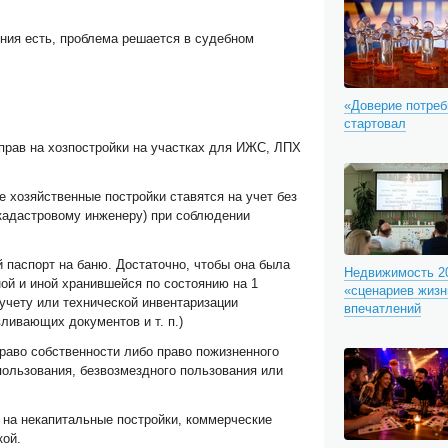
ния есть, проблема решается в судебном
«Доверие потреб
стартовал
прав на хозпостройки на участках для ИЖС, ЛПХ
ие хозяйственные постройки ставятся на учет без
 кадастровому инженеру) при соблюдении
й паспорт на баню. Достаточно, чтобы она была
Недвижимость 20
ной и иной хранившейся по состоянию на 1
«сценариев жизн
хучету или технической инвентаризации
впечатлений
вливающих документов и т. п.)
раво собственности либо право пожизненного
пользования, безвозмездного пользования или
 на некапитальные постройки, коммерческие
кой.