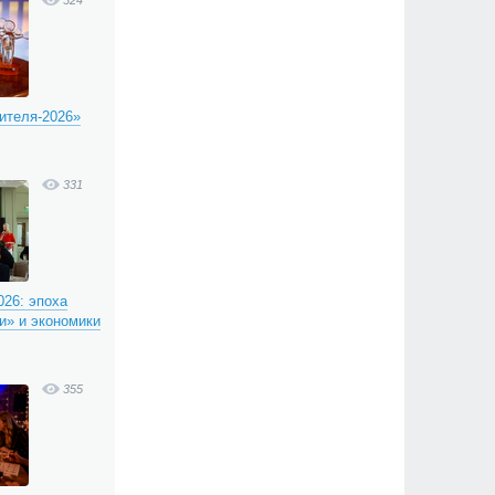
324
ителя-2026»
331
26: эпоха
и» и экономики
355