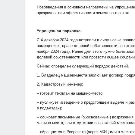
Нововведения в основном направлены на упрощение
прозрачности и эффективности земельного рынка.
Упрощенная парковка
С 4 декабря 2024 года вступили в силу новые прави
помещениях, право долевой собственности на которы
ноября 2024 года). Ранее для этого нужно было зак
долевой собственности или провести общее собрание
Сейчас определен следующий порядок действий.
1. Владелец машино-места заключает договор подр
2. Кадастровый инженер:
– готовит техплан на машино-место;
– публикует извещение о предстоящем выделе и раз
в подъездах);
– собирает письменные (обоснованные!) возражения
машино-места; при отсутствии возражений местопол
– обращается в Росреестр (через МФЦ или в электр