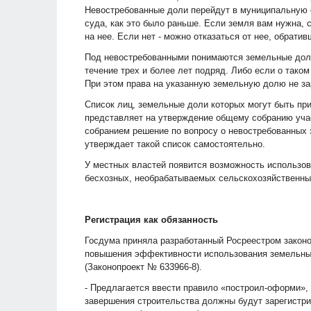
Невостребованные доли перейдут в муниципальную 
суда, как это было раньше. Если земля вам нужна, 
на нее. Если нет - можно отказаться от нее, обрати
Под невостребованными понимаются земельные доли
течение трех и более лет подряд. Либо если о таком
При этом права на указанную земельную долю не за
Список лиц, земельные доли которых могут быть п
представляет на утверждение общему собранию уча
собранием решение по вопросу о невостребованных 
утверждает такой список самостоятельно.
У местных властей появится возможность использо
бесхозных, необрабатываемых сельскохозяйственны
Регистрация как обязанность
Госдума приняла разработанный Росреестром законо
повышения эффективности использования земельных
(Законопроект № 633966-8).
- Предлагается ввести правило «построил-оформи», 
завершения строительства должны будут зарегистри