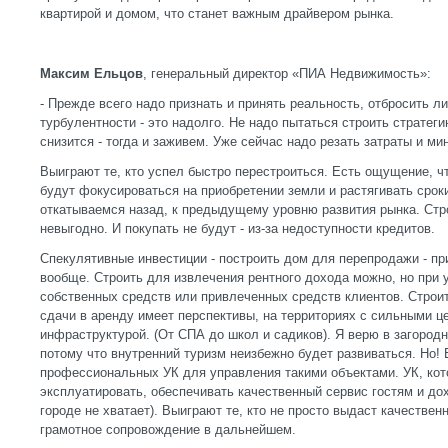
квартирой и домом, что станет важным драйвером рынка.
Максим Ельцов
, генеральный директор «ПИА Недвижимость»:
- Прежде всего надо признать и принять реальность, отбросить 
турбулентности - это надолго. Не надо пытаться строить стратегию
снизится - тогда и заживем. Уже сейчас надо резать затраты и м
Выиграют те, кто успел быстро перестроиться. Есть ощущение, чт
будут фокусироваться на приобретении земли и растягивать срок
откатываемся назад, к предыдущему уровню развития рынка. Стро
невыгодно. И покупать не будут - из-за недоступности кредитов.
Спекулятивные инвестиции - построить дом для перепродажи - пр
вообще. Строить для извлечения рентного дохода можно, но при 
собственных средств или привлеченных средств клиентов. Строи
сдачи в аренду имеет перспективы, на территориях с сильными ц
инфраструктурой. (От СПА до школ и садиков). Я верю в загоро
потому что внутренний туризм неизбежно будет развиваться. Но! 
профессиональных УК для управления такими объектами. УК, кот
эксплуатировать, обеспечивать качественный сервис гостям и дох
городе не хватает). Выиграют те, кто не просто выдаст качественн
грамотное сопровождение в дальнейшем.