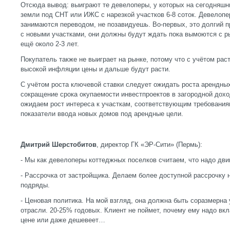
Отсюда вывод: выиграют те девелоперы, у которых на сегодняшн
земли под СНТ или ИЖС с нарезкой участков 6-8 соток. Девелопе
занимаются переводом, не позавидуешь. Во-первых, это долгий п
с новыми участками, они должны будут ждать пока вымоются с р
ещё около 2-3 лет.
Покупатель также не выиграет на рынке, потому что с учётом рас
высокой инфляции цены и дальше будут расти.
С учётом роста ключевой ставки следует ожидать роста арендных
сокращение срока окупаемости инвестпроектов в загородной дох
ожидаем рост интереса к участкам, соответствующим требования
показатели ввода новых домов под арендные цели.
Дмитрий Шерстобитов
, директор ГК «ЭР-Сити» (Пермь):
- Мы как девелоперы коттеджных поселков считаем, что надо дв
- Рассрочка от застройщика. Делаем более доступной рассрочку н
подряды.
- Ценовая политика. На мой взгляд, она должна быть соразмерна
отрасли. 20-25% годовых. Клиент не поймет, почему ему надо вкл
цене или даже дешевеет…