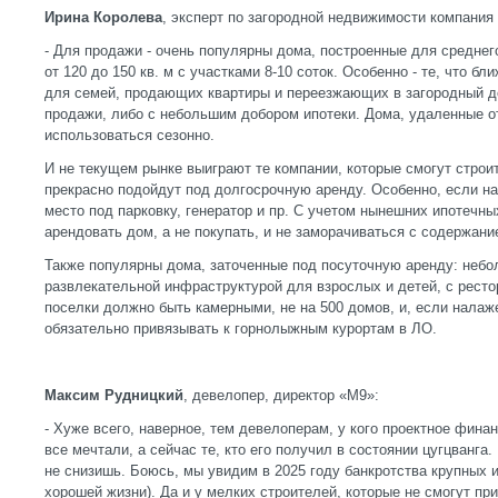
Ирина Королева
, эксперт по загородной недвижимости компания
- Для продажи - очень популярны дома, построенные для среднего
от 120 до 150 кв. м с участками 8-10 соток. Особенно - те, что б
для семей, продающих квартиры и переезжающих в загородный д
продажи, либо с небольшим добором ипотеки. Дома, удаленные о
использоваться сезонно.
И не текущем рынке выиграют те компании, которые смогут строит
прекрасно подойдут под долгосрочную аренду. Особенно, если на
место под парковку, генератор и пр. С учетом нынешних ипотечн
арендовать дом, а не покупать, и не заморачиваться с содержан
Также популярны дома, заточенные под посуточную аренду: небо
развлекательной инфраструктурой для взрослых и детей, с рестор
поселки должно быть камерными, не на 500 домов, и, если налаж
обязательно привязывать к горнолыжным курортам в ЛО.
Максим Рудницкий
, девелопер, директор «М9»:
- Хуже всего, наверное, тем девелоперам, у кого проектное фина
все мечтали, а сейчас те, кто его получил в состоянии цугцванга
не снизишь. Боюсь, мы увидим в 2025 году банкротства крупных иг
хорошей жизни). Да и у мелких строителей, которые не смогут пр