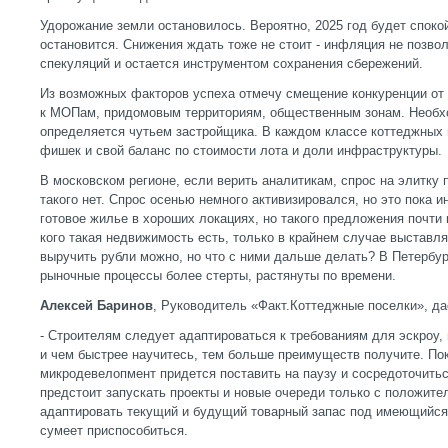
Удорожание земли остановилось. Вероятно, 2025 год будет спокой
остановится. Снижения ждать тоже не стоит - инфляция не позвол
спекуляций и остается инструментом сохранения сбережений.
Из возможных факторов успеха отмечу смещение конкуренции от 
к МОПам, придомовым территориям, общественным зонам. Необхо
определяется чутьем застройщика. В каждом классе коттеджных 
фишек и свой баланс по стоимости лота и доли инфраструктуры.
В московском регионе, если верить аналитикам, спрос на элитк
такого нет. Спрос осенью немного активизировался, но это пока ин
готовое жилье в хороших локациях, но такого предложения почти н
кого такая недвижимость есть, только в крайнем случае выставл
выручить рубли можно, но что с ними дальше делать? В Петербур
рыночные процессы более стерты, растянуты по времени.
Алексей Баринов
, Руководитель «Факт.Коттеджные поселки», дае
- Строителям следует адаптироваться к требованиям для эскроу, 
и чем быстрее научитесь, тем больше преимуществ получите. Пок
микродевелопмент придется поставить на паузу и сосредоточить
предстоит запускать проекты и новые очереди только с положите
адаптировать текущий и будущий товарный запас под имеющийся с
сумеет приспособиться.