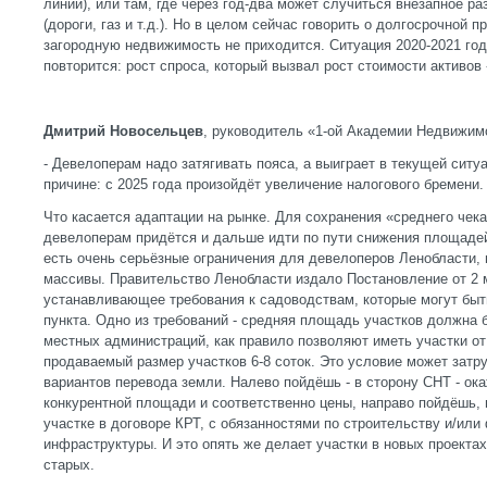
линии), или там, где через год-два может случиться внезапное р
(дороги, газ и т.д.). Но в целом сейчас говорить о долгосрочной 
загородную недвижимость не приходится. Ситуация 2020-2021 год
повторится: рост спроса, который вызвал рост стоимости активов 
Дмитрий Новосельцев
, руководитель «1-ой Академии Недвижим
- Девелоперам надо затягивать пояса, а выиграет в текущей ситу
причине: с 2025 года произойдёт увеличение налогового бремени
Что касается адаптации на рынке. Для сохранения «среднего чек
девелоперам придётся и дальше идти по пути снижения площадей
есть очень серьёзные ограничения для девелоперов Ленобласти,
массивы. Правительство Ленобласти издало Постановление от 2 
устанавливающее требования к садоводствам, которые могут быт
пункта. Одно из требований - средняя площадь участков должна б
местных администраций, как правило позволяют иметь участки от
продаваемый размер участков 6-8 соток. Это условие может зат
вариантов перевода земли. Налево пойдёшь - в сторону СНТ - ок
конкурентной площади и соответственно цены, направо пойдёшь, 
участке в договоре КРТ, с обязанностями по строительству и/ил
инфраструктуры. И это опять же делает участки в новых проектах
старых.