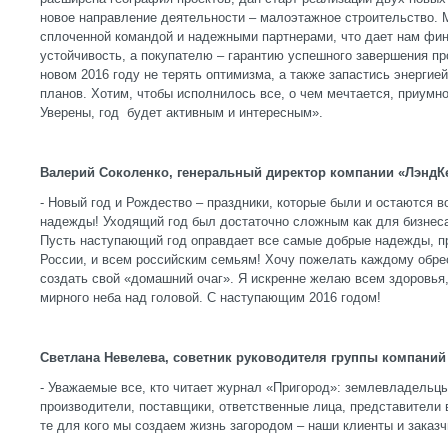
новое направление деятельности – малоэтажное строительство. 
сплоченной командой и надежными партнерами, что дает нам фи
устойчивость, а покупателю – гарантию успешного завершения пр
новом 2016 году не терять оптимизма, а также запастись энерги
планов. Хотим, чтобы исполнилось все, о чем мечтается, приумн
Уверены, год будет активным и интересным».
Валерий Соколенко, генеральный директор компании «ЛэндК
- Новый год и Рождество – праздники, которые были и остаются
надежды! Уходящий год был достаточно сложным как для бизнеса,
Пусть наступающий год оправдает все самые добрые надежды, пр
России, и всем российским семьям! Хочу пожелать каждому обрес
создать свой «домашний очаг». Я искренне желаю всем здоровья,
мирного неба над головой. С наступающим 2016 годом!
Светлана Невелева, советник руководителя группы компани
- Уважаемые все, кто читает журнал «Пригород»: землевладельцы
производители, поставщики, ответственные лица, представители 
те для кого мы создаем жизнь загородом – наши клиенты и заказч