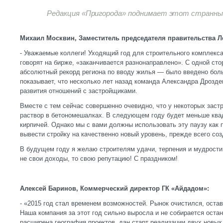
Редакция «Пригорода» поднимает этот странны
Михаил Москвин, Заместитель председателя правительства Л
- Уважаемые коллеги! Уходящий год для строительного комплекса
говорят на бирже, «заканчивается разнонаправлено». С одной сто
абсолютный рекорд региона по вводу жилья — было введено бол
показывает, что несколько лет назад команда Александра Дрозд
развития отношений с застройщиками.
Вместе с тем сейчас совершенно очевидно, что у некоторых заст
раствор в бетономешалках. В следующем году будет меньше квад
кирпичей. Однако мы с вами должны использовать эту паузу как 
вывести стройку на качественно новый уровень, прежде всего со
В будущем году я желаю строителям удачи, терпения и мудрости
не свои доходы, то свою репутацию! С праздником!
Алексей Баринов, Коммерческий директор ГК «Айдадом»:
- «2015 год стал временем возможностей. Рынок очистился, оста
Наша компания за этот год сильно выросла и не собирается оста
расширена география проектов, дан старт реализации двух новы