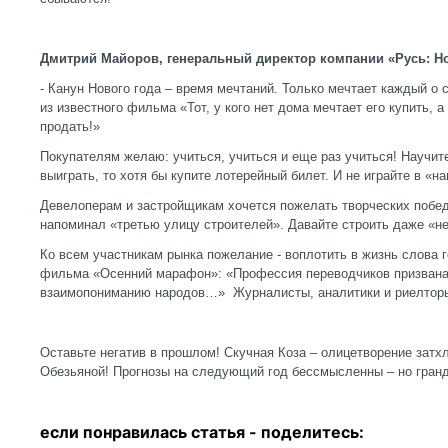
Дмитрий Майоров, генеральный директор компании «Русь: Н
- Канун Нового года – время мечтаний. Только мечтает каждый о
из известного фильма «Тот, у кого нет дома мечтает его купить, а т
продать!»
Покупателям желаю: учиться, учиться и еще раз учиться! Научите
выиграть, то хотя бы купите лотерейный билет. И не играйте в «на
Девелоперам и застройщикам хочется пожелать творческих побед
напоминал «третью улицу строителей». Давайте строить даже «не
Ко всем участникам рынка пожелание - воплотить в жизнь слова 
фильма «Осенний марафон»: «Профессия переводчиков призвана
взаимопониманию народов…» Журналисты, аналитики и риелторы
Оставьте негатив в прошлом! Скучная Коза – олицетворение затх
Обезьяной! Прогнозы на следующий год бессмысленны – но гранд
если понравилась статья - п
оделитесь: