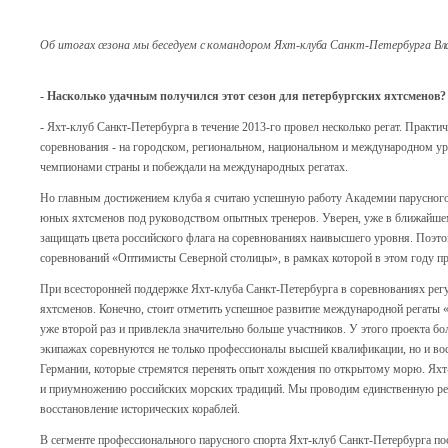
Об итогах сезона мы беседуем с командором Яхт-клуба Санкт-Петербурга 
- Насколько удачным получился этот сезон для петербургских яхтсменов?
- Яхт-клуб Санкт-Петербурга в течение 2013-го провел несколько регат. Практ
соревнования - на городском, региональном, национальном и международном у
чемпионами страны и побеждали на международных регатах.
Но главным достижением клуба я считаю успешную работу Академии парусного 
юных яхтсменов под руководством опытных тренеров. Уверен, уже в ближайш
защищать цвета российского флага на соревнованиях наивысшего уровня. Поэтом
соревнований «Оптимисты Северной столицы», в рамках которой в этом году п
При всесторонней поддержке Яхт-клуба Санкт-Петербурга в соревнованиях рег
яхтсменов. Конечно, стоит отметить успешное развитие международной регаты 
уже второй раз и привлекла значительно больше участников. У этого проекта б
экипажах соревнуются не только профессионалы высшей квалификации, но и во
Германии, которые стремятся перенять опыт хождения по открытому морю. Яхт
и приумножению российских морских традиций. Мы проводим единственную рег
восстановление исторических кораблей.
В сегменте профессионального парусного спорта Яхт-клуб Санкт-Петербурга по