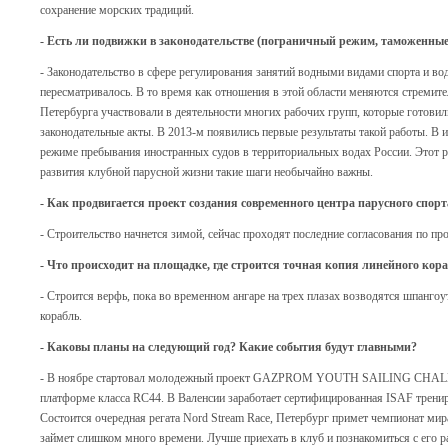
сохранение морских традиций.
- Есть ли подвижки в законодательстве (пограничный режим, таможенные
- Законодательство в сфере регулирования занятий водными видами спорта и во
пересматривалось. В то время как отношения в этой области меняются стремит
Петербурга участвовали в деятельности многих рабочих групп, которые готови
законодательные акты. В 2013-м появились первые результаты такой работы. В 
режиме пребывания иностранных судов в территориальных водах России. Этот 
развития клубной парусной жизни такие шаги необычайно важны.
- Как продвигается проект создания современного центра парусного спорт
- Строительство начнется зимой, сейчас проходят последние согласования по про
- Что происходит на площадке, где строится точная копия линейного кор
- Строится верфь, пока во временном ангаре на трех плазах возводятся шпангоу
корабль.
- Каковы планы на следующий год? Какие события будут главными?
- В ноябре стартовал молодежный проект GAZPROM YOUTH SAILING CHALL
платформе класса RC44. В Валенсии заработает сертифицированная ISAF тренир
Состоится очередная регата Nord Stream Race, Петербург примет чемпионат мир
займет слишком много времени. Лучше приехать в клуб и познакомиться с его р