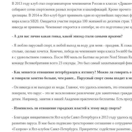
В 2013 году клуб стал соорганизатором чемпионатов России в классах «Дракон»
собирают сотни спортсменов разных возрастов и квалификаций. Кроме прочего 
зрелищны. В 2014-м Яхт-клуб будет принимать один из крупнейших парусных 
мира класса SB20. Ожидается участие порядка 100 экипажей из десятков стран. 
никогда не принимала. Чемпионат откроется в сентябре, но его подготовка уже 
- А для вас лично какая гонка, какой эпизод стали самыми яркими?
- Я люблю парусный спорт, и любой выход на воду для меня - праздник. К сожал
столько, сколько хочется. Конечно, победа на чемпионате мира класса Swan60 б
я с удовольствием гоняюсь. После 800 миль по Балтике на регате Nord Stream R
команде Великобритании всего 23 секунды. Это был самый захватывающий фина
- Как меняется отношение петербуржцев к яхтингу? Можно ли говорить о 
и говорили заметно больше, чем ранее... Парусный спорт снова входит в м
- Он никогда и не выходил из моды. Главное, что удалось изменить, это отноше
поверили, что парус – это не эксклюзивное развлечение для зажиточных граждан
детям. Например, занятия в нашей Академии практически бесплатны. Есть прог
- Изменилось ли отношение городских властей к этому виду спорта?
- Благодаря инициативности Яхт-клуба Санкт-Петербурга в 2013 году удалось п
развитию паруса. В мае было подписано трехстороннее соглашение о сотрудни
«Газпром» и Яхт-клубом Санкт-Петербурга. Приоритеты: содействие развитию д