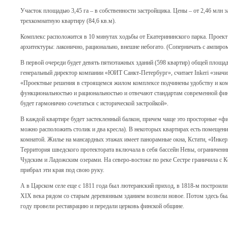
Участок площадью 3,45 га – в собственности застройщика. Цены – от 2,46 млн за
трехкомнатную квартиру (84,6 кв.м).
Комплекс расположится в 10 минутах ходьбы от Екатерининского парка. Проект
архитектуры: лаконично, рационально, внешне небогато. (Соперничать с ампиро
В первой очереди будет девять пятиэтажных зданий (598 квартир) общей площа
генеральный директор компании «ЮИТ Санкт-Петербург», считает Inkeri «знач
«Проектные решения в строящемся жилом комплексе подчинены удобству и ко
функциональностью и рациональностью и отвечают стандартам современной финс
будет гармонично сочетаться с исторической застройкой».
В каждой квартире будет застекленный балкон, причем чаще это просторные «фи
можно расположить столик и два кресла). В некоторых квартирах есть помещения
комнатой. Жилье на мансардных этажах имеет панорамные окна, Кстати, «Инкер
Территория шведского протектората включала в себя бассейн Невы, ограничен
Чудским и Ладожским озерами. На северо-востоке по реке Сестре граничила с 
прибрал эти края под свою руку.
А в Царском селе еще с 1811 года был лютеранский приход, в 1818-м построили
XIX века рядом со старым деревянным зданием возвели новое. Потом здесь б
году провели реставрацию и передали церковь финской общине.