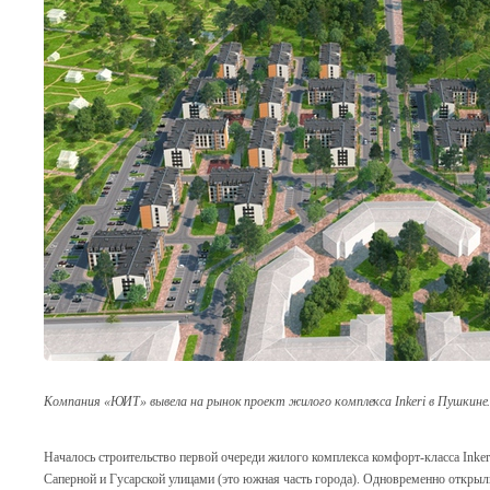
Компания «ЮИТ» вывела на рынок проект жилого комплекса Inkeri в Пушкине
Началось строительство первой очереди жилого комплекса комфорт-класса Inke
Саперной и Гусарской улицами (это южная часть города). Одновременно открыли