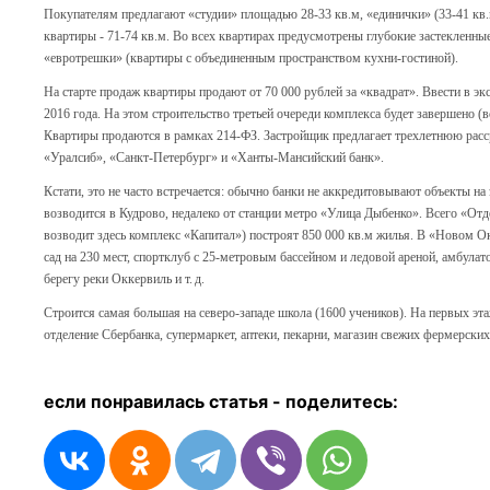
Покупателям предлагают «студии» площадью 28-33 кв.м, «единички» (33-41 кв.м
квартиры - 71-74 кв.м. Во всех квартирах предусмотрены глубокие застекленны
«евротрешки» (квартиры с объединенным пространством кухни-гостиной).
На старте продаж квартиры продают от 70 000 рублей за «квадрат». Ввести в эк
2016 года. На этом строительство третьей очереди комплекса будет завершено (
Квартиры продаются в рамках 214-ФЗ. Застройщик предлагает трехлетнюю рассро
«Уралсиб», «Санкт-Петербург» и «Ханты-Мансийский банк».
Кстати, это не часто встречается: обычно банки не аккредитовывают объекты н
возводится в Кудрово, недалеко от станции метро «Улица Дыбенко». Всего «От
возводит здесь комплекс «Капитал») построят 850 000 кв.м жилья. В «Новом О
сад на 230 мест, спортклуб с 25‑метровым бассейном и ледовой ареной, амбула
берегу реки Оккервиль и т. д.
Строится самая большая на северо-западе школа (1600 учеников). На первых эт
отделение Сбербанка, супермаркет, аптеки, пекарни, магазин свежих фермерских 
если понравилась статья - п
оделитесь: