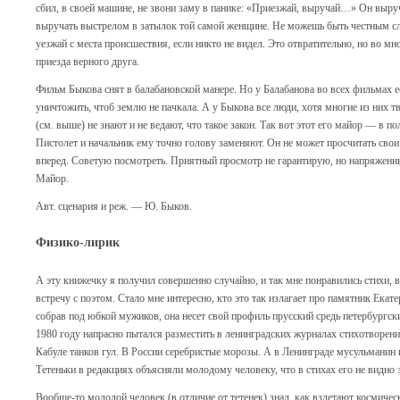
сбил, в своей машине, не звони заму в панике: «Приезжай, выручай…» Он выручи
выручать выстрелом в затылок той самой женщине. Не можешь быть честным сл
уезжай с места происшествия, если никто не видел. Это отвратительно, но во мно
приезда верного друга.
Фильм Быкова снят в балабановской манере. Но у Балабанова во всех фильмах е
уничтожить, чтоб землю не пачкала. А у Быкова все люди, хотя многие из них т
(см. выше) не знают и не ведают, что такое закон. Так вот этот его майор — в 
Пистолет и начальник ему точно голову заменяют. Он не может просчитать свои
вперед. Советую посмотреть. Приятный просмотр не гарантирую, но напряжен
Майор.
Авт. сценария и реж. — Ю. Быков.
Физико-лирик
А эту книжечку я получил совершенно случайно, и так мне понравились стихи, 
встречу с поэтом. Стало мне интересно, кто это так излагает про памятник Екат
собрав под юбкой мужиков, она несет свой профиль прусский средь петербургских
1980 году напрасно пытался разместить в ленинградских журналах стихотворени
Кабуле танков гул. В России серебристые морозы. А в Ленинграде мусульманин
Тетеньки в редакциях объясняли молодому человеку, что в стихах его не видно 
Вообще-то молодой человек (в отличие от тетенек) знал, как взлетают космичес