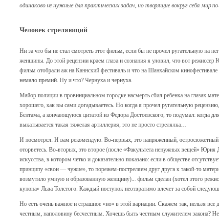
одинаково не нужные для практических задач, но творящие вокруг себя мир по
Человек стреляющий
Ни за что бы не стал смотреть этот фильм, если бы не прочел ругательную на н
женщины. До этой рецензии краем глаза и сознания я уловил, что вот режиссе
фильм отобрали аж на Каннский фестиваль и что на Шанхайском кинофестивал
немало премий. Ну и что? Чернуха и чернуха.
Майор полиции в провинциальном городке насмерть сбил ребенка на глазах мат
хорошего, как вы сами догадываетесь. Но когда я прочел ругательную рецензи
Бентама, а кончающуюся цитатой из Федора Достоевского, то подумал: когда д
выкатывается такая тяжелая артиллерия, это не просто стрелялка…
И посмотрел. И вам рекомендую. Во-первых, это напряженный, остросюжетный 
оторветесь. Во-вторых, это второе (после «Факультета ненужных вещей» Юрия 
искусства, в котором четко и доказательно показано: если в обществе отсутству
принципу «свои — чужие», то порежем-постреляем друг друга к такой-то матери. 
возмутило умную и образованную женщину)... фильм сделан (хотел этого режис
купона» Льва Толстого. Каждый поступок неотвратимо влечет за собой следу
Но есть очень важное и страшное «но» в этой вариации. Скажем так, нельзя все
честным, наполовину бесчестным. Хочешь быть честным служителем закона? Не