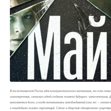
В послесталинской России идея коммунистического воспитания, то есть отка
самоотречения, сменилась идеей создания человека будущего: интеллектуала, 
выполняются долго, и когда воспитанники литобъединений (они же — ученые п
и понадобился человек стреляющий. Сейчас в обществе одновременно существую