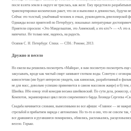
после взлета земля в округе не тряслась, как желе. Ему предстояло разрабатыв
транспортировки космических ракет, что он и выполнил в девяностых, будучи н
Сейчас это толстый, улыбчивый человек в очках, руководитель девелоперской ф
Однажды возил приятелей по Петербургу, показывал литературные достопримеча
Приятели спросили: «Это Мандельштам, это Анненский, а это кто?» — «А это
напечатал. Не только мне, надеюсь, на радость.
Осипов С. Н. Петербург. Стихи. — СПб.: Реноме, 2013.
Дружно и весело
Но ежели вы решились посмотреть «Майора», я вам посоветую посмотреть еще
закусывать, вроде как чистый спирт запивают глотком воды. Советую с оговорко
киноэстетам (им будет интересно увидеть, как киноязык, разработанный в филь
не для масс, довольно успешно применяется в самом массовом жанре) и б) тем,
Швейка. Ибо юмор этой комедии весьма швейковский. По сути дела, режиссер,
Компотов, экранизировал цикл песен современного барда Леонида Сергеева «Св
Свадьба начинается словами, вынесенными во все афиши: «Главное — не нажрать
стрельбой и прибытием наряда с автоматами. Но то-то и оно, что не совсем так,
все дравшиеся и ругавшиеся помирились, обнялись, расплакались, расцеловалис
весело. Горько.