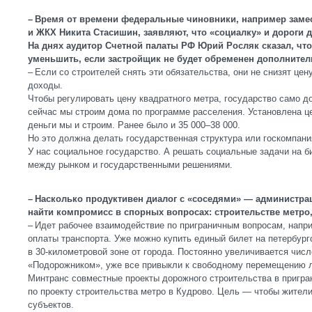
– Время от времени федеральные чиновники, например замес
и ЖКХ Никита Стасишин, заявляют, что «социалку» и дороги
На днях аудитор Счетной палаты РФ Юрий Росляк сказал, чт
уменьшить, если застройщик не будет обременен дополнит
– Если со строителей снять эти обязательства, они не снизят цен
доходы.
Чтобы регулировать цену квадратного метра, государство само до
сейчас мы строим дома по программе расселения. Установлена цен
деньги мы и строим. Ранее было и 35 000–38 000.
Но это должна делать государственная структура или госкомпания
У нас социальное государство. А решать социальные задачи на б
между рынком и государственными решениями.
– Насколько продуктивен диалог с «соседями» — администрац
найти компромисс в спорных вопросах: строительстве метро
– Идет рабочее взаимодействие по приграничным вопросам, напри
оплаты транспорта. Уже можно купить единый билет на петербургс
в 30-километровой зоне от города. Постоянно увеличивается чис
«Подорожником», уже все привыкли к свободному перемещению л
Минтранс совместные проекты дорожного строительства в пригра
по проекту строительства метро в Кудрово. Цель — чтобы жител
субъектов.