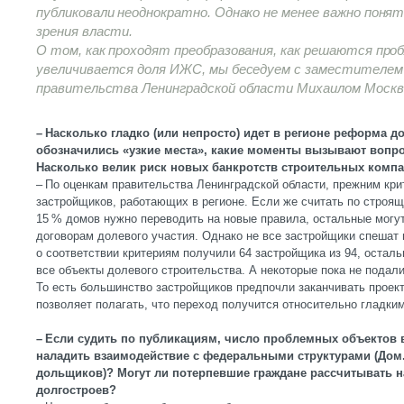
публиковали неоднократно. Однако не менее важно понят
зрения власти.
О том, как проходят преобразования, как решаются про
увеличивается доля ИЖС, мы беседуем с заместителем
правительства Ленинградской области Михаилом Москв
– Насколько гладко (или непросто) идет в регионе реформа до
обозначились «узкие места», какие моменты вызывают вопр
Насколько велик риск новых банкротств строительных комп
– По оценкам правительства Ленинградской области, прежним кри
застройщиков, работающих в регионе. Если же считать по строя
15 % домов нужно переводить на новые правила, остальные могут
договорам долевого участия. Однако не все застройщики спешат
о соответствии критериям получили 64 застройщика из 94, остал
все объекты долевого строительства. А некоторые пока не подали
То есть большинство застройщиков предпочли заканчивать проек
позволяет полагать, что переход получится относительно гладким
– Если судить по публикациям, число проблемных объектов в 
наладить взаимодействие с федеральными структурами (До
дольщиков)? Могут ли потерпевшие граждане рассчитывать 
долгостроев?