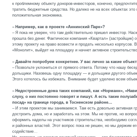
к проблемному объекту доноров-инвесторов, конечно, предпочтит
тратить бюджетные средства. Но далеко не на всех объектах это 
положительная экономика.
– Например, как в проекте «Аннинский Парк»?
– Я пока не уверен, что там действительно пришел инвестор. Нас
прошла без денег. Фактически компания «Квартал» (застройщик) 
этому проекту на право возвести и продать несколько корпусов. 
«Монолит», выйдет на площадку и начнет активное строительство
– Давайте попробуем конкретнее. У вас лично за какие объек
– Позвольте уклониться от прямого ответа. Потому что нашу бесе
дольщики. Назовешь одну площадку — и дольщики другого объект
Этого хотелось бы избежать. Внимание будет уделено всем объек
– Недостроенные дома таких компаний, как «Норманн», «Нави
слуху, о них постоянно говорят и пишут. А есть такие полуз
посад» на границе города, в Тосненском районе…
– И этим проектом мы занимаемся. Там есть довольно активная гр
достроить дома, но и заработать на этом. Мы не против, но вопр
оформить наделы на участников строительства, необходимо сог
и районных властей. Этот вопрос пока не решен, но мы держим ег
содействие…