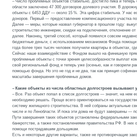
– Число проблемных объектов стабильно, достигло пика и теперь
области заключено 47 300 договоров долевого участия. В дорож
объекты с 6453 ДДУ — около 15 %. Эта цифра стабильна. У нас е
доноров. Первый — предоставление компенсационного участка по 
Далее — меры, которые назвал губернатор в прошлом году: выку
строительство инженерии, скидки на подключения, отклонение от
далее. Наконец, третий способ, который появился совсем недавн
бюджетные деньги, с использованием механизмов Фонда помощи
года более трех тысяч человек получили квартиры в объектах, гд
Сейчас наше взаимодействие с Фондом вышло на финишную прям
проблемные объекты с точки зрения целесообразности выплат ко
свой региональный фонд и теперь уже (осенью, как и говорили ра
помощью фонда. Но это не год и не два, так как принцип софина
масштабы завершения проблемных домов.
– Какие объекты из числа областных долгостроев вызывают 
– Все. Раз объект попал в список долгостроев — значит, на нем 
необходимо решать. Проще всего ориентироваться на государс
систему жилищного строительства. В ней собраны актуальные све
числе и по Ленобласти. И пока эти дома не будут завершены — п
Пути завершения таких объектов установлены федеральными зако
банкротстве, а также постановлениями правительства РФ. В них
помощи пострадавшим дольщикам.
Есть и некоторые другие варианты, также не противоречащие зако