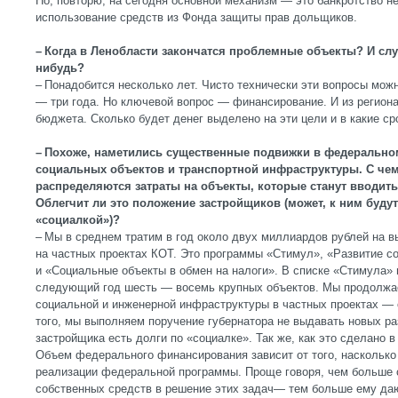
Но, повторю, на сегодня основной механизм — это банкротство н
использование средств из Фонда защиты прав дольщиков.
– Когда в Ленобласти закончатся проблемные объекты? И слу
нибудь?
– Понадобится несколько лет. Чисто технически эти вопросы мож
— три года. Но ключевой вопрос — финансирование. И из региона
бюджета. Сколько будет денег выделено на эти цели и в какие ср
– Похоже, наметились существенные подвижки в федеральн
социальных объектов и транспортной инфраструктуры. С чем
распределяются затраты на объекты, которые станут вводить
Облегчит ли это положение застройщиков (может, к ним буду
«социалкой»)?
– Мы в среднем тратим в год около двух миллиардов рублей на в
на частных проектах КОТ. Это программы «Стимул», «Развитие с
и «Социальные объекты в обмен на налоги». В списке «Стимула» н
следующий год шесть — восемь крупных объектов. Мы продолжае
социальной и инженерной инфраструктуры в частных проектах — 
того, мы выполняем поручение губернатора не выдавать новых ра
застройщика есть долги по «социалке». Так же, как это сделано в
Объем федерального финансирования зависит от того, насколько 
реализации федеральной программы. Проще говоря, чем больше
собственных средств в решение этих задач— тем больше ему да