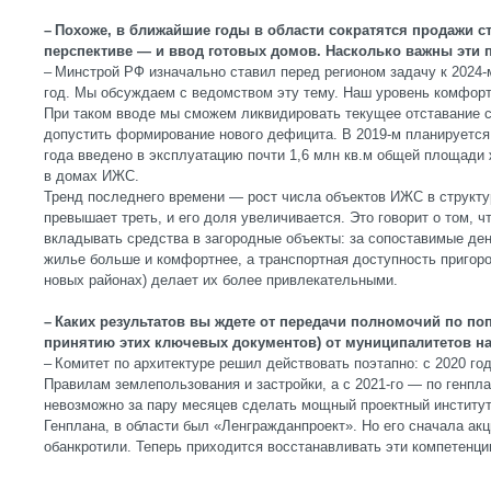
– Похоже, в ближайшие годы в области сократятся продажи с
перспективе — и ввод готовых домов. Насколько важны эти 
– Минстрой РФ изначально ставил перед регионом задачу к 2024-м
год. Мы обсуждаем с ведомством эту тему. Наш уровень комфорт
При таком вводе мы сможем ликвидировать текущее отставание 
допустить формирование нового дефицита. В 2019-м планируется 
года введено в эксплуатацию почти 1,6 млн кв.м общей площади 
в домах ИЖС.
Тренд последнего времени — рост числа объектов ИЖС в структур
превышает треть, и его доля увеличивается. Это говорит о том, 
вкладывать средства в загородные объекты: за сопоставимые ден
жилье больше и комфортнее, а транспортная доступность пригоро
новых районах) делает их более привлекательными.
– Каких результатов вы ждете от передачи полномочий по поп
принятию этих ключевых документов) от муниципалитетов н
– Комитет по архитектуре решил действовать поэтапно: с 2020 го
Правилам землепользования и застройки, а с 2021-го — по генпл
невозможно за пару месяцев сделать мощный проектный институт
Генплана, в области был «Ленгражданпроект». Но его сначала ак
обанкротили. Теперь приходится восстанавливать эти компетенци