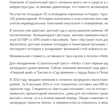
Компания «Строительный трест» вложила много сил и средств в 
инфраструктуры; по мнению девелопера, это помогло активизиро
На участке площадью 15 га возведены кирпичные коттеджи, таун
120 домовладений. Коттеджи выполнены в классическом или совр
учетом индивидуальных пожеланий покупателя к планировкам, вн
В поселке уже работают детский сад и центр развития ребенка «
воспитанников. Функционируют ресторан, магазин премиум-класса
клуб OLYMP со SPA-зоной и бассейном. Трест обустроил поле дл
баскетбола, детские игровые площадки и пешеходные бульвары. 
последнего коттеджа и укладывают финишный слой асфальта на 
Минимальная стоимость оставшихся таун-хаузов в поселке «Небо»
Для объединения «Строительный трест» «Небо» стало первым кр
загородного домостроения. Сейчас компания реализует еще два 
«Озерный край» в Токсово и «Сад времени» у пруда Бауш в Пете
В 2014 году продажи компании в сегменте загородного малоэтажн
рублей. За 8 месяцев 2015-го этот показатель составил уже 600 
прошлом году. Специалисты треста рассчитывают, что по итогам
превысить прошлогодний показатель: дома для постоянного прожи
весной и летом, но и в осенне-зимний период. Общее снижение с
загородных проектах бизнес- и премиум-класса отразилось в мен