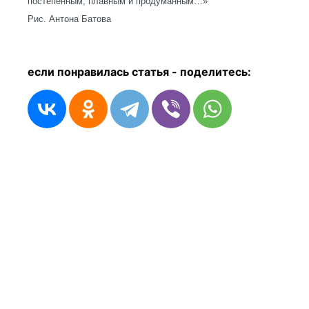
постепенным, плавным и продуманным…»
Рис. Антона Батова
если понравилась статья - п
оделитесь: