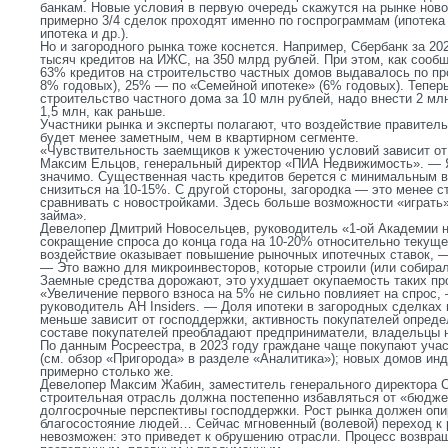
банкам. Новые условия в первую очередь скажутся на рынке ново
примерно 3/4 сделок проходят именно по госпрограммам (ипотека
ипотека и др.).
Но и загородного рынка тоже коснется. Например, Сбербанк за 20
тысяч кредитов на ИЖС, на 350 млрд рублей. При этом, как сообщ
63% кредитов на строительство частных домов выдавалось по пр
8% годовых), 25% — по «Семейной ипотеке» (6% годовых). Теперь
строительство частного дома за 10 млн рублей, надо внести 2 мл
1,5 млн, как раньше.
Участники рынка и эксперты полагают, что воздействие правител
будет менее заметным, чем в квартирном сегменте.
«Чувствительность заемщиков к ужесточению условий зависит от
Максим Ельцов, генеральный директор «ПИА Недвижимость». — 
значимо. Существенная часть кредитов берется с минимальным 
снизиться на 10-15%. С другой стороны, загородка — это менее 
сравнивать с новостройками. Здесь больше возможности «играть
займа».
Девелопер Дмитрий Новосельцев, руководитель «1-ой Академии 
сокращение спроса до конца года на 10-20% относительно текущ
воздействие оказывает повышение рыночных ипотечных ставок, 
— Это важно для микроинвесторов, которые строили (или собирал
Заемные средства дорожают, это ухудшает окупаемость таких пр
«Увеличение первого взноса на 5% не сильно повлияет на спрос,
руководитель АН Insiders. — Доля ипотеки в загородных сделках
меньше зависит от господдержки, активность покупателей опред
составе покупателей преобладают предприниматели, владельцы 
По данным Росреестра, в 2023 году граждане чаще покупают учас
(см. обзор «Пригорода» в разделе «Аналитика»); новых домов ин
примерно столько же.
Девелопер Максим Жабин, заместитель генерального директора С
строительная отрасль должна постепенно избавляться от «бюдже
долгосрочные перспективы господдержки. Рост рынка должен опи
благосостояние людей… Сейчас мгновенный (волевой) переход к 
невозможен: это приведет к обрушению отрасли. Процесс возвра