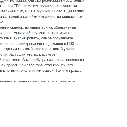
 администрации. Однако реализация масштабных
окзала и ТПУ, не может обойтись без участия
оительная ситуация в Мурино и Новом Девяткино
анса жилой застройки и количества социальных
ом.
ления ошибок, но опираться на объективный
еления. Неслучайно у местных активистов,
думать и анализировать, самое популярное
омочия по формированию градпланов и ПЗЗ на
е с единым (в итоге) пространством Мурино —
ногих растущих жилых массивов.
 кварталов. А где-нибудь в далеком поселке на
ной дороги или строительство крошечного
й многими поколениями рощей. Так что правда,
схемами и планами не потерялись интересы