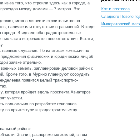
из-за того, что строили здесь как в городе, а
 проездов между домами — 7 метров. Это
Кот и поэтесса
Сладкого Нового го
еляют, можно ли вести строительство на
Императорский мес
ов, наличие или отсутствие ограничений. В ходе
н города. В идеале оба градостроительных
в них часто встречаются несоответствия. Кстати,
у.
твенные слушания. По их итогам комиссия по
 предложения физических и юридических лиц об
ждой заявке отдельно.
 военных земель, запланирован деловой район с
й. Кроме того, в Мурино планируют соорудить
Менделеева появится целый транспортно-
тах.
, которая пройдет вдоль проспекта Авиаторов
рят участки.
ть полномочия по разработке генпланов
у по архитектуре и градостроительству.
пальный район»:
области. Значит, распоряжение землей, в том