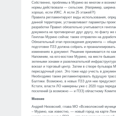
Собственно, проблемы в Мурино во многом и возникли 
нормы действовали — сельские. (Например, ширина
хорошо, если ИЖС. А если 25 этажей?!)
Правила регламентируют виды использования, опред
данной территории, устанавливают параметры проект
разработки Правил обязательно учитывается генпла
документа не противоречат друг другу, по факту же 
Генплан Мурино сейчас также отправлен на доработк
Обязательный этап прохождения документа — общес
подготовке ПЗЗ должна собрать и проанализировать
изменениях в документ. Решение принимается по ка
Напомним, на юго-востоке Мурино, на месте бывших
зелеными зонами и развлекательной инфраструктуро
вокзал и торговый центр. Затем в створе бульвара 
пересадочный узел. Это тоже надо учесть в докумен
Необходимо также регламентировать будущую трассу
Балтики. Возможно, в новых ПЗЗ для нее предусмот
Кстати, власти ЛО намерены уже с 2020 года переда
поселений (а возможно — и ПЗЗ) областному Комитет
Мнение
Андрей Низовский, глава МО «Всеволожский муници
– Мурино, как известно, — новый город на карте Лен