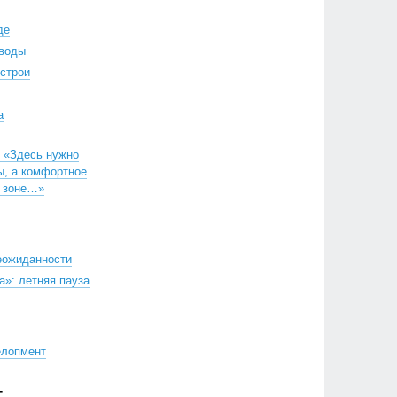
де
воды
строи
а
: «Здесь нужно
ы, а комфортное
й зоне…»
еожиданности
а»: летняя пауза
елопмент
Г