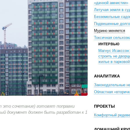
«дачной амнистии»
Летучая земля в су
Безземельные садо
Подвешенные долго
Мурино меняется
Токсичная сельхозк
ИНТЕРВЬЮ
Магнус Исакссон
строить не дворц
жилье в парково
АНАЛИТИКА
Законодательные н
Областная «вторичк
ит это сочетание) готовят поправки
ПРОЕКТЫ
вый документ должен быть разработан к 1
Комфортный редев
ДОМАШНИЙ КРУ