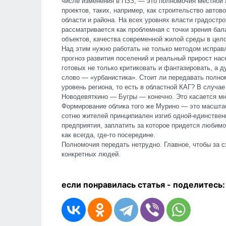
числе изменения в ПЗЗ, — это полномочия местной
проектов, таких, например, как строительство автов
области и района. На всех уровнях власти градостр
рассматривается как проблемная с точки зрения бал
объектов, качества современной жилой среды в цел
Над этим нужно работать не только методом исправ
прогноз развития поселений и реальный прирост нас
готовых не только критиковать и фантазировать, а 
слово — «урбанистика». Стоит ли передавать полн
уровень региона, то есть в областной КАГ? В случа
Новодевяткино — Бугры — конечно. Это касается м
Формирование облика того же Мурино — это масштаб
сотню жителей принципиален изгиб одной-единствен
предприятия, заплатить за которое придется любимо
как всегда, где-то посередине.
Полномочия передать нетрудно. Главное, чтобы за 
конкретных людей.
если понравилась статья - п
оделитесь: