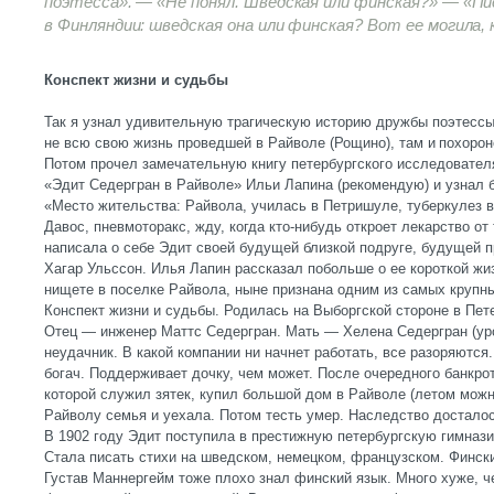
поэтесса». — «Не понял. Шведская или финская?» — «Пи
в Финляндии: шведская она или финская? Вот ее могила,
Конспект жизни и судьбы
Так я узнал удивительную трагическую историю дружбы поэтессы 
не всю свою жизнь проведшей в Райволе (Рощино), там и похоронен
Потом прочел замечательную книгу петербургского исследовател
«Эдит Седергран в Райволе» Ильи Лапина (рекомендую) и узнал 
«Место жительства: Райвола, училась в Петришуле, туберкулез в
Давос, пневмоторакс, жду, когда кто-нибудь откроет лекарство от 
написала о себе Эдит своей будущей близкой подруге, будущей пр
Хагар Ульссон. Илья Лапин рассказал побольше о ее короткой жи
нищете в поселке Райвола, ныне признана одним из самых крупн
Конспект жизни и судьбы. Родилась на Выборгской стороне в Пет
Отец — инженер Маттс Седергран. Мать — Хелена Седергран (у
неудачник. В какой компании ни начнет работать, все разоряются
богач. Поддерживает дочку, чем может. После очередного банкро
которой служил зятек, купил большой дом в Райволе (летом можн
Райволу семья и уехала. Потом тесть умер. Наследство досталос
В 1902 году Эдит поступила в престижную петербургскую гимназ
Стала писать стихи на шведском, немецком, французском. Фински
Густав Маннергейм тоже плохо знал финский язык. Много хуже, ч