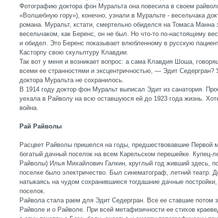
Фотографию доктора фон Муральта она повесила в своем райвол
«Волшебную гору»), конечно, узнали в Муральте - весельчака док
романа. Муральт, кстати, смертельно обиделся на Томаса Манна з
весельчаком, как Беренс, он не был. Но что-то по-настоящему ве
и обидел. Это Беренс показывает влюбленному в русскую пацие
Касторпу свою скульптуру Клавдии.
Так вот у меня и возникает вопрос: а сама Клавдия Шоша, говоря
всеми ее странностями и эксцентричностью, — Эдит Седергран? 
доктора Муральта не сохранилось.
В 1914 году доктор фон Муральт выписал Эдит из санатория. Пр
уехала в Райволу на всю оставшуюся ей до 1923 года жизнь. Хот
война.
Рай Райволы
Расцвет Райволы пришелся на годы, предшествовавшие Первой м
богатый дачный поселок на всем Карельском перешейке. Купец-
Райволы) Илья Михайлович Галкин, круглый год живший здесь, п
поселке было электричество. Был синематограф, летний театр. До
натыкаясь на чудом сохранившиеся тогдашние дачные постройки, 
поселок.
Райвола стала раем для Эдит Седергран. Все ее ставшие потом 
Райволе и о Райволе. При всей метафизичности ее стихов краеве