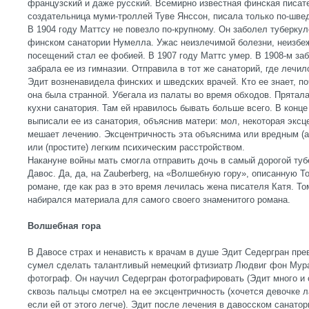
французский и даже русский. Всемирно известная финская писат
создательница муми-троллей Туве Янссон, писала только по-шве
В 1904 году Маттсу не повезло по-крупному. Он заболел туберку
финском санатории Нумелла. Ужас неизлечимой болезни, неизбеж
посещений стал ее фобией. В 1907 году Маттс умер. В 1908-м за
забрала ее из гимназии. Отправила в тот же санаторий, где лечи
Эдит возненавидела финских и шведских врачей. Кто ее знает, по
она была странной. Убегала из палаты во время обходов. Прятал
кухни санатория. Там ей нравилось бывать больше всего. В конц
выписали ее из санатория, объяснив матери: мол, некоторая экс
мешает лечению. Эксцентричность эта объяснима или вредным (а
или (простите) легким психическим расстройством.
Накануне войны мать смогла отправить дочь в самый дорогой туб
Давос. Да, да, на Zauberberg, на «Волшебную гору», описанную
романе, где как раз в это время лечилась жена писателя Катя. Т
набирался материала для самого своего знаменитого романа.
Волшебная гора
В Давосе страх и ненависть к врачам в душе Эдит Седергран пре
сумел сделать талантливый немецкий фтизиатр Людвиг фон Мура
фотограф. Он научил Седергран фотографировать (Эдит много и о
сквозь пальцы смотрел на ее эксцентричность (хочется девочке 
если ей от этого легче). Эдит после лечения в давосском санато