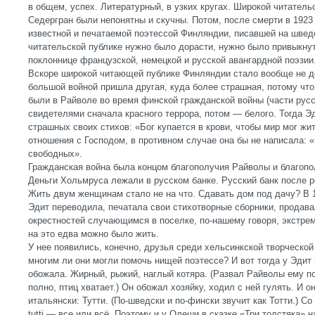
в общем, успех. Литературный, в узких кругах. Широкой читатель
Седергран были непонятны и скучны. Потом, после смерти в 1923 
известной и печатаемой поэтессой Финляндии, писавшей на шведс
читательской публике нужно было дорасти, нужно было привыкнут
поклоннице французской, немецкой и русской авангардной поэзии
Вскоре широкой читающей публике Финляндии стало вообще не д
большой войной пришла другая, куда более страшная, потому что
были в Райволе во время финской гражданской войны (части русс
свидетелями сначала красного террора, потом — белого. Тогда Э
страшных своих стихов: «Бог купается в крови, чтобы мир мог жи
отношения с Господом, в противном случае она бы не написала:
свободных».
Гражданская война была концом благополучия Райволы и благопо
Деньги Хольмруса лежали в русском банке. Русский банк после 
Жить двум женщинам стало не на что. Сдавать дом под дачу? В 
Эдит переводила, печатала свои стихотворные сборники, продав
окрестностей случающимся в поселке, по-нашему говоря, экстре
на это едва можно было жить.
У нее появились, конечно, друзья среди хельсинкской творческой
многим ли они могли помочь нищей поэтессе? И вот тогда у Эдит 
обожала. Жирный, рыжий, наглый котяра. (Развал Райволы ему п
полно, птиц хватает.) Он обожал хозяйку, ходил с ней гулять. И о
итальянски: Тутти. (По-шведски и по-фински звучит как Тотти.) С
tutti — все или всё. Поэтому и у Олеши в сказке «Три толстяка» 