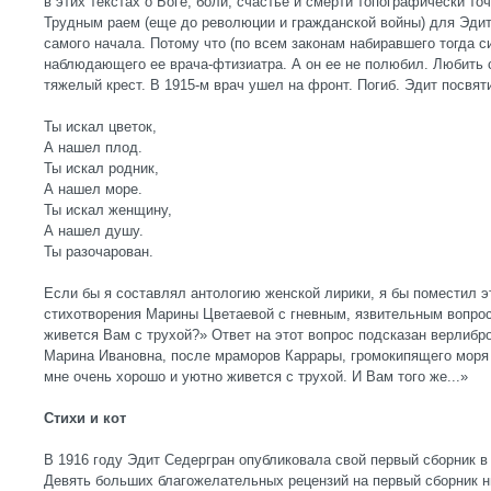
в этих текстах о Боге, боли, счастье и смерти топографически то
Трудным раем (еще до революции и гражданской войны) для Эдит
самого начала. Потому что (по всем законам набиравшего тогда 
наблюдающего ее врача-фтизиатра. А он ее не полюбил. Любить
тяжелый крест. В 1915-м врач ушел на фронт. Погиб. Эдит посвят
Ты искал цветок,
А нашел плод.
Ты искал родник,
А нашел море.
Ты искал женщину,
А нашел душу.
Ты разочарован.
Если бы я составлял антологию женской лирики, я бы поместил э
стихотворения Марины Цветаевой с гневным, язвительным вопро
живется Вам с трухой?» Ответ на этот вопрос подсказан верлибр
Марина Ивановна, после мраморов Каррары, громокипящего моря 
мне очень хорошо и уютно живется с трухой. И Вам того же...»
Стихи и кот
В 1916 году Эдит Седергран опубликовала свой первый сборник в
Девять больших благожелательных рецензий на первый сборник н