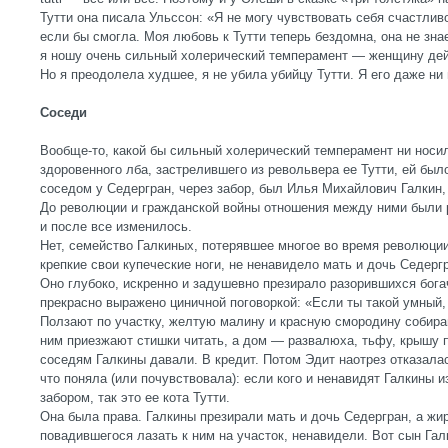
Тутти она писала Ульссон: «Я не могу чувствовать себя счастлив
если бы смогла. Моя любовь к Тутти теперь бездомна, она не знае
я ношу очень сильный холерический темперамент — женщину дейс
Но я преодолела худшее, я не убила убийцу Тутти. Я его даже ни
Соседи
Вообще-то, какой бы сильный холерический темперамент ни носил
здоровенного лба, застрелившего из револьвера ее Тутти, ей был
соседом у Седергран, через забор, был Илья Михайлович Галкин,
До революции и гражданской войны отношения между ними были 
и после все изменилось.
Нет, семейство Галкиных, потерявшее многое во время революции
крепкие свои купеческие ноги, не ненавидело мать и дочь Седерг
Оно глубоко, искренно и задушевно презирало разорившихся бога
прекрасно выражено циничной поговоркой: «Если ты такой умный, 
Ползают по участку, желтую малину и красную смородину собира
ним приезжают стишки читать, а дом — развалюха, тьфу, крышу п
соседям Галкины давали. В кредит. Потом Эдит наотрез отказалас
что поняла (или почувствовала): если кого и ненавидят Галкины 
забором, так это ее кота Тутти.
Она была права. Галкины презирали мать и дочь Седергран, а жир
повадившегося лазать к ним на участок, ненавидели. Вот сын Гал