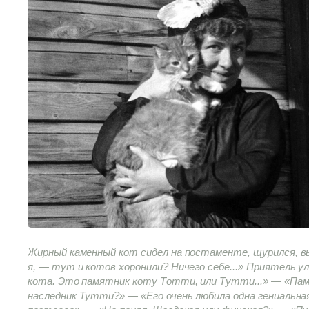
Жирный каменный кот сидел на постаменте, щурился, вы
я, — тут и котов хоронили? Ничего себе...» Приятель у
кота. Это памятник коту Тотти, или Тутти...» — «Па
наследник Тутти?» — «Его очень любила одна гениальна